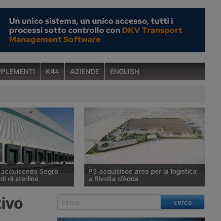
PLEMENTI
K44
AZIENDE
ENGLISH
a acquisendo Segro
P3 acquisisce area per la logistica
di di sterline
a Rivolta d’Adda
tunitense Prologis,
P3, tramite il Fondo Giano gestito da
tivo
cerca
ndiale di immobili
Savills Investment Management Sgr,
 raggiunto un’intesa
acquisisce 100mila metri quadrati a