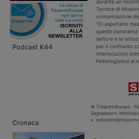
durante un incontr
Tecnica di Mission
comunicazione digit
“Ci aspettano mesi
questo panorama s
settore e le istitu
Podcast K44
per il confronto co
interlocuzioni ind
Federlogistica al t
© TrasportoEuropa - Rip
Segnalazioni, informazio
a: redazione@trasporto
Cronaca