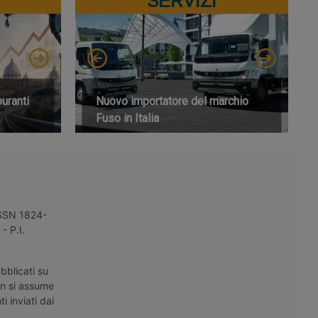
SERVIZI
buranti
Nuovo importatore del marchio
Fuso in Italia
 ISSN 1824-
- P.I.
bblicati su
on si assume
i inviati dai