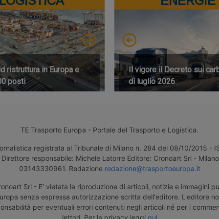
LOGISTICA
ENERGIE
 ristruttura in Europa e
Il vigore il Decreto sui car
00 posti
di luglio 2026
TE Trasporto Europa - Portale del Trasporto e Logistica.
ornalistica registrata al Tribunale di Milano n. 284 del 08/10/2015 -
Direttore responsabile: Michele Latorre Editore: Cronoart Srl - Milano 
03143330961. Redazione
redazione@trasportoeuropa.it
noart Srl - E' vietata la riproduzione di articoli, notizie e immagini pu
uropa senza espressa autorizzazione scritta dell'editore. L'editore n
nsabilità per eventuali errori contenuti negli articoli né per i comment
lettori. Per la privacy leggi
qui