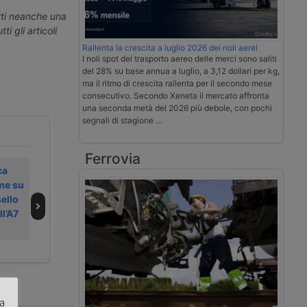
erti neanche una
ti gli articoli
Rallenta la crescita a luglio 2026 dei noli aerei
I noli spot del trasporto aereo delle merci sono saliti
del 28% su base annua a luglio, a 3,12 dollari per kg,
ma il ritmo di crescita rallenta per il secondo mese
consecutivo. Secondo Xeneta il mercato affronta
una seconda metà del 2026 più debole, con pochi
segnali di stagione …
Ferrovia
ca
Falteri
Federlogistica
rme su
sostituisce Merlo
denuncia lo stallo
ello
al vertice di
nella
ll’A7
Federlogistica
digitalizzazione
dei porti
za