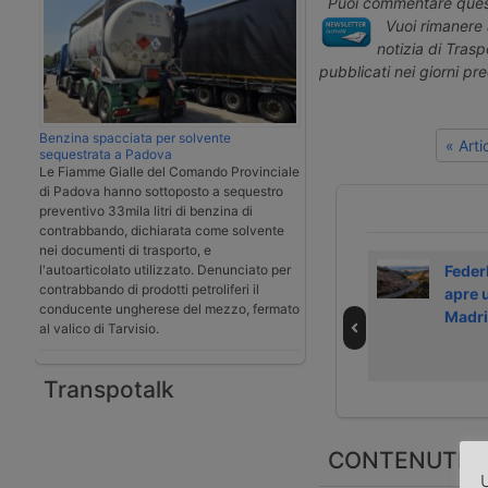
Puoi commentare quest
Vuoi rimanere 
notizia di Tras
pubblicati nei giorni pr
Benzina spacciata per solvente
« Art
sequestrata a Padova
Le Fiamme Gialle del Comando Provinciale
di Padova hanno sottoposto a sequestro
preventivo 33mila litri di benzina di
contrabbando, dichiarata come solvente
nei documenti di trasporto, e
l'autoarticolato utilizzato. Denunciato per
Federlogistica
Dodici punti per
Feder
contrabbando di prodotti petroliferi il
chiede modifiche
riformare la
apre 
conducente ungherese del mezzo, fermato
al Decreto
riforma dei porti
Madr
al valico di Tarvisio.
Genova
Transpotalk
CONTENUTI S
U