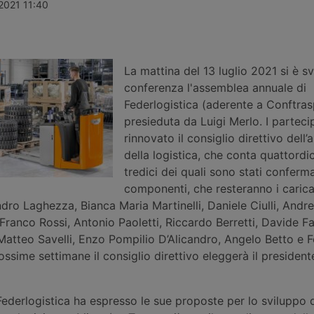
le 2026, ad
Laghezza mette a disposizione delle
definitiva pe
 2021 11:40
ttivo non
imprese un pacchetto di servizi per
maggiore Rei
 maggior
la due diligence di filiera, dall’analisi
così la più 
i di lavoro e
dei processi alla classificazione
logistica de
el servizio ai
delle merci, affiancato da un corso
attesa nella
motive,
di formazione doganale, in partenza
La mattina del 13 luglio 2021 si è sv
a settembre.
conferenza l'assemblea annuale di
Federlogistica (aderente a Conftras
presieduta da Luigi Merlo. I parteci
rinnovato il consiglio direttivo dell
della logistica, che conta quattordi
tredici dei quali sono stati confermat
componenti, che resteranno i carica
dro Laghezza, Bianca Maria Martinelli, Daniele Ciulli, Andr
ranco Rossi, Antonio Paoletti, Riccardo Berretti, Davide Fal
atteo Savelli, Enzo Pompilio D’Alicandro, Angelo Betto e 
ossime settimane il consiglio direttivo eleggerà il presidente
 Federlogistica ha espresso le sue proposte per lo sviluppo 