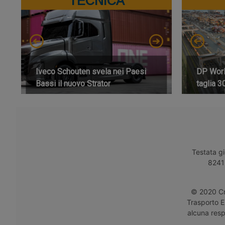
TECNICA
Iveco Schouten svela nei Paesi
DP World
Bassi il nuovo Strator
taglia 3
Testata gi
8241 
© 2020 Cro
Trasporto E
alcuna respo