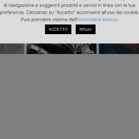
Transpotec Logitec 2026: a
Il costo dell’incer
di navigazione e suggerirti prodotti e servizi in linea con le tue
urezza i
Fiera Milano la filiera del
trasporto internaz
preferenze. Cliccando su "Accetto" acconsenti all'uso dei cookie
spedizione
trasporto e della logistica fa
scarsità di capaci
Puoi prendere visione dell'
Informativa estesa
.
sistema
del conflitto
ACCETTO
Rifiuto