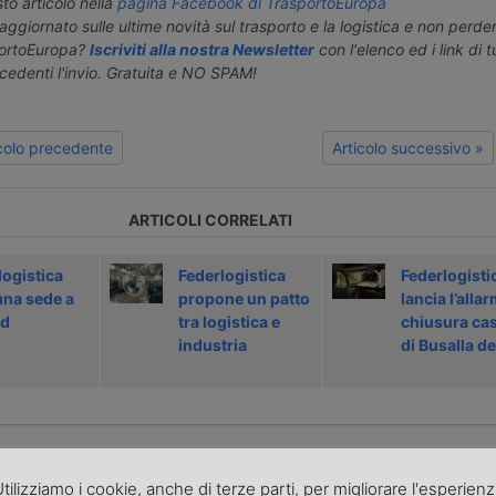
o articolo nella
pagina Facebook di TrasportoEuropa
aggiornato sulle ultime novità sul trasporto e la logistica e non perd
portoEuropa?
Iscriviti alla nostra Newsletter
con l'elenco ed i link di tut
ecedenti l'invio. Gratuita e NO SPAM!
icolo precedente
Articolo successivo »
ARTICOLI CORRELATI
logistica
Federlogistica
Federlogisti
una sede a
propone un patto
lancia l’alla
id
tra logistica e
chiusura cas
industria
di Busalla de
PONSORIZZATI
tilizziamo i cookie, anche di terze parti, per migliorare l'esperien