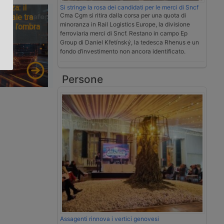
tezza: il
Si stringe la rosa dei candidati per le merci di Sncf
Cma Cgm si ritira dalla corsa per una quota di
ionale tra
.
minoranza in Rail Logistics Europe, la divisione
tà e l’ombra
ferroviaria merci di Sncf. Restano in campo Ep
Group di Daniel Křetínský, la tedesca Rhenus e un
fondo d’investimento non ancora identificato.
Persone
Assagenti rinnova i vertici genovesi