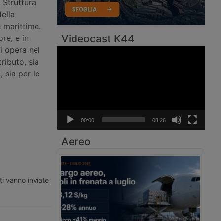
 Struttura
ella
e marittime.
Videocast K44
re, e in
i opera nel
Video
tributo, sia
Player
, sia per le
00:00
08:26
Aereo
ti vanno inviate