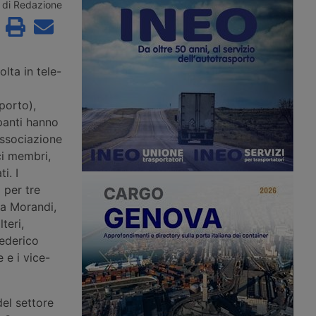
r acquisire Segro, il
Rivolta d’Adda, in provincia di
di Redazione
t britannico. Nascerà
Cremona, per un polo logistico da
grande piattaforma
61mila metri quadrati, con i lavori in
l mondo, con la chiusura
avvio nel quarto trimestre del 2026.
 prima metà del 2027.
olta in tele-
porto),
panti hanno
’associazione
ci membri,
i. I
 per tre
ea Morandi,
teri,
Federico
 e i vice-
del settore