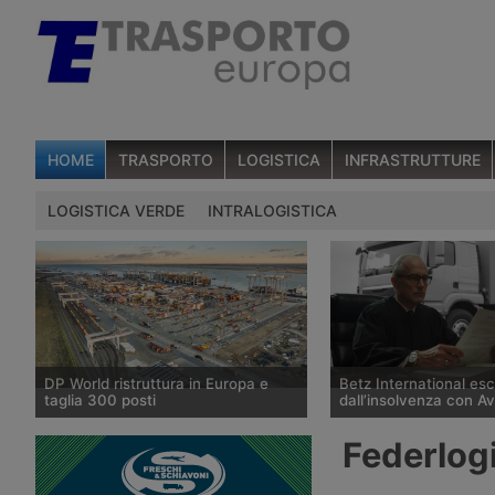
HOME
TRASPORTO
LOGISTICA
INFRASTRUTTURE
LOGISTICA VERDE
INTRALOGISTICA
DP World ristruttura in Europa e
Betz International es
taglia 300 posti
dall’insolvenza con A
DP World conferma trecento esuberi
Il tribunale di Tübingen
Federlogi
nelle attività europee dopo l’uscita di
storico spedizioniere 
tre dirigenti senior, mentre Londra e
International, in proced