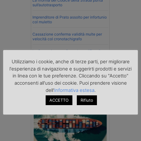
La riforma del Codice della Strada punta
sull’autotrasporto
Imprenditore di Prato assolto per infortunio
col muletto
Cassazione conferma validità multe per
velocità col cronotachigrafo
La Cassazione conferma la qualifica di
spedizioniere-vettore
Utilizziamo i cookie, anche di terze parti, per migliorare
l'esperienza di navigazione e suggerirti prodotti e servizi
Esenzione Iva nei trasporti internazionali
su tutta la filiera
in linea con le tue preferenze. Cliccando su "Accetto"
acconsenti all'uso dei cookie. Puoi prendere visione
Mare
dell'
Informativa estesa
.
ACCETTO
Rifiuto