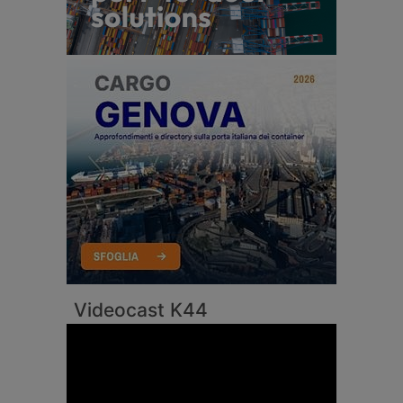
Videocast K44
Video
Player