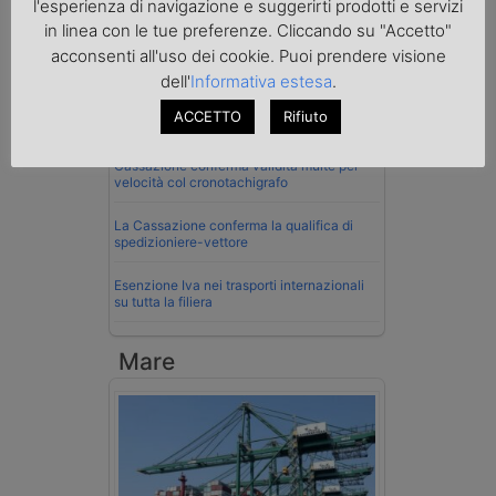
l'esperienza di navigazione e suggerirti prodotti e servizi
Normativa
in linea con le tue preferenze. Cliccando su "Accetto"
La riforma del Codice della Strada punta
acconsenti all'uso dei cookie. Puoi prendere visione
sull’autotrasporto
dell'
Informativa estesa
.
Imprenditore di Prato assolto per infortunio
ACCETTO
Rifiuto
col muletto
Cassazione conferma validità multe per
velocità col cronotachigrafo
La Cassazione conferma la qualifica di
spedizioniere-vettore
Esenzione Iva nei trasporti internazionali
su tutta la filiera
Mare