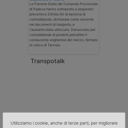
Le Fiamme Gialle del Comando Provinciale
di Padova hanno sottoposto a sequestro
preventivo 33mila litri di benzina di
contrabbando, dichiarata come solvente
nei documenti di trasporto, e
l'autoarticolato utilizzato. Denunciato per
contrabbando di prodotti petroliferi il
conducente ungherese del mezzo, fermato
al valico di Tarvisio.
Transpotalk
Utilizziamo i cookie, anche di terze parti, per migliorare