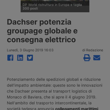
DP World ristruttura in Europa e taglia
300 posti
DP World conferma trecento esuberi nelle
Dachser potenzia
attività europee dopo l’uscita di tre dirigenti
senior, mentre Londra e Anversa registrano
groupage globale e
volumi record e il gruppo prosegue gli
investimenti tra Svizzera, Golfo, Siria e
consegna elettrico
Regno Unito.
Lunedì, 3 Giugno 2019 16:03
di Redazione
Potenziamento delle spedizioni globali e riduzione
dell'impatto ambientale: queste sono le innovazioni
che Dachser presenta al transport logistics di
Monaco di Baviera, che si apre il 4 giugno 2019.
Nell'ambito del trasporto intercontinentale, la
società tedesca annuncia
collegamenti marittimi