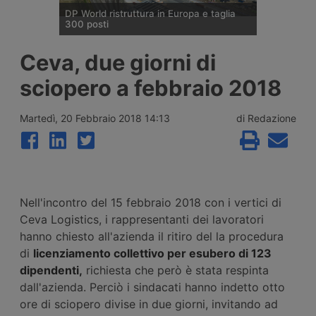
DP World ristruttura in Europa e taglia
300 posti
DP World conferma trecento esuberi nelle
Ceva, due giorni di
attività europee dopo l’uscita di tre dirigenti
senior, mentre Londra e Anversa registrano
sciopero a febbraio 2018
volumi record e il gruppo prosegue gli
investimenti tra Svizzera, Golfo, Siria e
Regno Unito.
Martedì, 20 Febbraio 2018 14:13
di Redazione
Nell'incontro del 15 febbraio 2018 con i vertici di
Ceva Logistics, i rappresentanti dei lavoratori
hanno chiesto all'azienda il ritiro del la procedura
di
licenziamento collettivo per esubero di 123
dipendenti,
richiesta che però è stata respinta
dall'azienda. Perciò i sindacati hanno indetto otto
ore di sciopero divise in due giorni, invitando ad