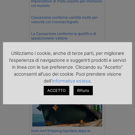
Imprenditore di Prato assolto per infortunio
col muletto
Cassazione conferma validità multe per
velocità col cronotachigrafo
La Cassazione conferma la qualifica di
spedizioniere-vettore
Esenzione Iva nei trasporti internazionali
Utilizziamo i cookie, anche di terze parti, per migliorare
su tutta la filiera
l'esperienza di navigazione e suggerirti prodotti e servizi
in linea con le tue preferenze. Cliccando su "Accetto"
Mare
acconsenti all'uso dei cookie. Puoi prendere visione
dell'
Informativa estesa
.
ACCETTO
Rifiuto
SeaLead Shipping liquidata dopo le