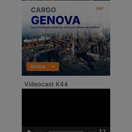
Videocast K44
Video
Player