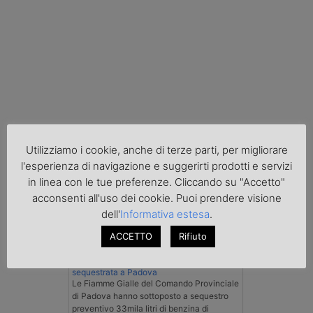
Cronaca
Utilizziamo i cookie, anche di terze parti, per migliorare
l'esperienza di navigazione e suggerirti prodotti e servizi
in linea con le tue preferenze. Cliccando su "Accetto"
acconsenti all'uso dei cookie. Puoi prendere visione
dell'
Informativa estesa
.
ACCETTO
Rifiuto
Benzina spacciata per solvente
sequestrata a Padova
Le Fiamme Gialle del Comando Provinciale
di Padova hanno sottoposto a sequestro
preventivo 33mila litri di benzina di