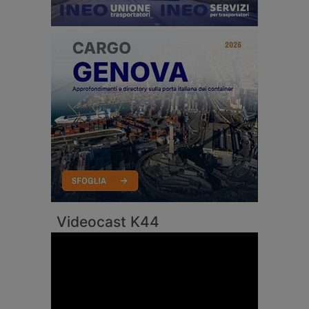
Videocast K44
Video
Player