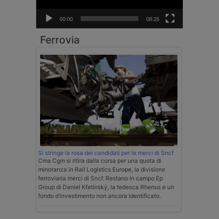
00:00
08:26
Ferrovia
Si stringe la rosa dei candidati per le merci di Sncf
Cma Cgm si ritira dalla corsa per una quota di
minoranza in Rail Logistics Europe, la divisione
ferroviaria merci di Sncf. Restano in campo Ep
Group di Daniel Křetínský, la tedesca Rhenus e un
fondo d’investimento non ancora identificato.