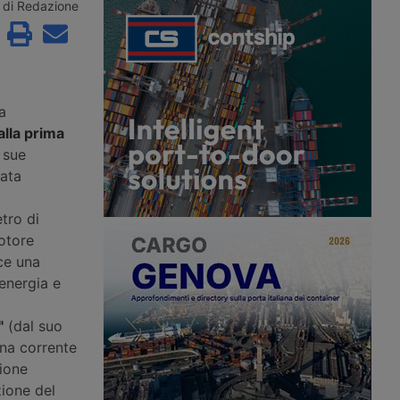
eicoli elettrici gestiti
veicoli industriali e i risultati indicano
di Redazione
con accesso a 1,2
che le celle a combustibile alimentate
nti in roaming su tutto il
a idrogeno possono essere più
convenienti rispetto ai veicoli elettrici
a batteria sulle tratte medio-lunghe.
a
alla prima
e sue
zata
etro di
motore
sce una
energia e
"
(dal suo
una corrente
sione
zione del