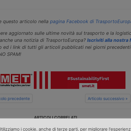
 questo articolo nella
pagina Facebook di TrasportoEurop
ere aggiornato sulle ultime novità sul trasporto e la logisti
eanche una notizia di TrasportoEuropa?
Iscriviti alla nostr
 ed i link di tutti gli articoli pubblicati nei giorni precedenti 
 NO SPAM!
icolo precedente
Articolo successivo »
ARTICOLI CORRELATI
tilizziamo i cookie, anche di terze parti, per migliorare l'esperien