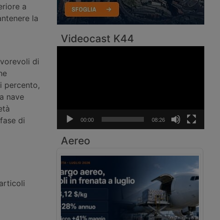
eriore a
antenere la
Videocast K44
Video
vorevoli di
Player
he
ci percento,
na nave
età
 fase di
00:00
08:26
Aereo
rticoli