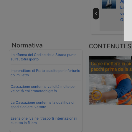
Attacco
Il cioccolato
Appro
informatico
viaggia a vela
Livorn
blocca computer
vela 
di Maersk
Origi
Normativa
CONTENUTI S
La riforma del Codice della Strada punta
sull’autotrasporto
Come mettere in sic
pacchi prima della 
Imprenditore di Prato assolto per infortunio
col muletto
Cassazione conferma validità multe per
velocità col cronotachigrafo
La Cassazione conferma la qualifica di
spedizioniere-vettore
Esenzione Iva nei trasporti internazionali
su tutta la filiera