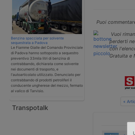
Puoi commentare
Vuoi riman
Benzina spacciata per solvente
perderti n
sequestrata a Padova
Le Fiamme Gialle del Comando Provinciale
con l'elenco
di Padova hanno sottoposto a sequestro
Gratuita e
preventivo 33mila litri di benzina di
contrabbando, dichiarata come solvente
nei documenti di trasporto, e
l'autoarticolato utilizzato. Denunciato per
contrabbando di prodotti petroliferi il
conducente ungherese del mezzo, fermato
al valico di Tarvisio.
« Art
Transpotalk
U