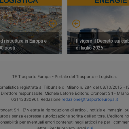
LOGISTICA
ENERGIE
 ristruttura in Europa e
Il vigore il Decreto sui car
00 posti
di luglio 2026
TE Trasporto Europa - Portale del Trasporto e Logistica.
ornalistica registrata al Tribunale di Milano n. 284 del 08/10/2015 -
Direttore responsabile: Michele Latorre Editore: Cronoart Srl - Milano 
03143330961. Redazione
redazione@trasportoeuropa.it
noart Srl - E' vietata la riproduzione di articoli, notizie e immagini pu
uropa senza espressa autorizzazione scritta dell'editore. L'editore n
nsabilità per eventuali errori contenuti negli articoli né per i comment
lettori. Per la privacy leggi
qui