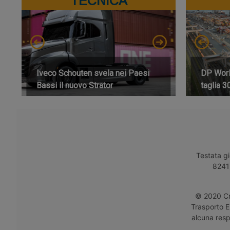
TECNICA
Iveco Schouten svela nei Paesi
DP World
Bassi il nuovo Strator
taglia 3
Testata gi
8241 
© 2020 Cro
Trasporto E
alcuna respo