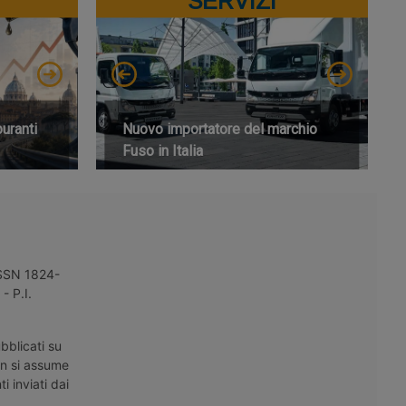
SERVIZI
buranti
Nuovo importatore del marchio
Fuso in Italia
 ISSN 1824-
- P.I.
bblicati su
on si assume
i inviati dai