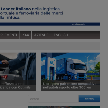
PLEMENTI
K44
AZIENDE
ENGLISH
 rafforza la rete
L’idrogeno può essere competitivo
icarica con Optimile
nell’autotrasporto oltre 300 km
rileva la piattaforma
Uno studio di Enea e Università della
cerca
mobilità elettrica e
Tuscia analizza i costi complessivi di
 260mila i punti di
quattro tecnologie di propulsione su