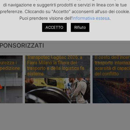
data a
Completata in
Grain de Sail
di navigazione e suggerirti prodotti e servizi in linea con le tue
o la ro-ro a
Turchia la prima
costruisce 
preferenze. Cliccando su "Accetto" acconsenti all'uso dei cookie
Neoliner
nave ro-ro a vela
portacontain
Puoi prendere visione dell'
Informativa estesa
.
n
vela
ACCETTO
Rifiuto
PONSORIZZATI
Transpotec Logitec 2026: a
Il costo dell’incer
urezza i
Fiera Milano la filiera del
trasporto internaz
spedizione
trasporto e della logistica fa
scarsità di capaci
sistema
del conflitto