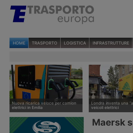
HOME
TRASPORTO
LOGISTICA
INFRASTRUTTURE
Nuova ricarica veloce per camion
Londra inventa una “a
elettrici in Emilia
veicoli elettrici
A Noceto, in provincia di Parma,
Dal 2028 le vetture elet
Maersk sp
Ewiva, del gruppo Enel, ha inaugurato
ibride plug-in immatrico
il suo secondo sito italiano dedicato
Regno Unito pagherann