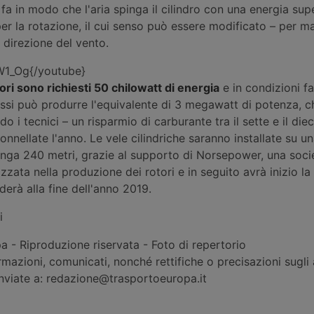
 fa in modo che l'aria spinga il cilindro con una energia sup
er la rotazione, il cui senso può essere modificato – per m
 direzione del vento.
W1_Og{/youtube}
ori sono richiesti 50 chilowatt di energia
e in condizioni fa
ssi può produrre l'equivalente di 3 megawatt di potenza, c
 i tecnici – un risparmio di carburante tra il sette e il die
tonnellate l'anno. Le vele cilindriche saranno installate su u
unga 240 metri, grazie al supporto di Norsepower, una soci
zzata nella produzione dei rotori e in seguito avrà inizio la
derà alla fine dell'anno 2019.
i
 - Riproduzione riservata - Foto di repertorio
rmazioni, comunicati, nonché rettifiche o precisazioni sugli a
inviate a: redazione@trasportoeuropa.it