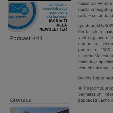
flusso del vento e
quella impiegata p
rotta – secondo la
{youtube}kDyBrS
Per far girare i
rot
Podcast K44
vento ognuno di e
comporta – secondo
pari a circa 1000 
cisterna Maersk l
finlandese speciali
test, che si conclu
Davide Debernard
© TrasportoEuropa
Segnalazioni, info
Cronaca
pubblicati vanno 