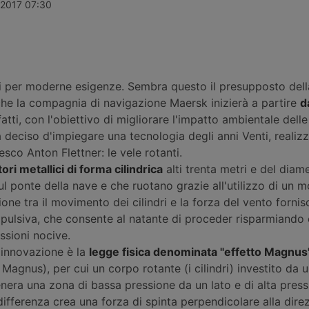
la Electric
accordo di esclusiva quinquennale.
ricarica per v
 2017 07:30
n aliquote di
Si tratta del più ampio acquisto di
dal Gruppo, 
o da versare
camion elettrici per il trasporto di
milioni di pu
nario.
prodotti chimici mai realizzato
continente.
nell’Unione Europea. Un esemplare
circola già dall’estate 2025.
i per moderne esigenze. Sembra questo il presupposto dell
he la compagnia di navigazione Maersk inizierà a partire
d
nfatti, con l'obiettivo di migliorare l'impatto ambientale dell
a deciso d'impiegare una tecnologia degli anni Venti, realiz
esco Anton Flettner: le vele rotanti.
tori metallici di forma cilindrica
alti trenta metri e del diam
sul ponte della nave e che ruotano grazie all'utilizzo di un 
zione tra il movimento dei cilindri e la forza del vento forni
opulsiva, che consente al natante di proceder risparmiando 
ssioni nocive.
 innovazione è la
legge fisica denominata "effetto Magnus
Magnus), per cui un corpo rotante (i cilindri) investito da 
genera una zona di bassa pressione da un lato e di alta pres
 differenza crea una forza di spinta perpendicolare alla dire