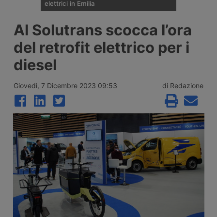
elettrici in Emilia
A Noceto, in provincia di Parma, Ewiva, del
Al Solutrans scocca l’ora
gruppo Enel, ha inaugurato il suo secondo
sito italiano dedicato alla ricarica
del retrofit elettrico per i
ultraveloce dei veicoli industriali elettrici,
dopo Piacenza: otto punti di ricarica, di cui
diesel
quattro da 400 kW, nei pressi del casello
autostradale di Parma Ovest.
Giovedì, 7 Dicembre 2023 09:53
di Redazione