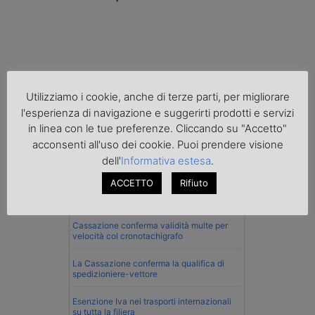
Utilizziamo i cookie, anche di terze parti, per migliorare
l'esperienza di navigazione e suggerirti prodotti e servizi
in linea con le tue preferenze. Cliccando su "Accetto"
acconsenti all'uso dei cookie. Puoi prendere visione
dell'
Informativa estesa
.
Normativa
ACCETTO
Rifiuto
Imprenditore di Prato assolto per infortunio
col muletto
Cassazione conferma validità multe per
velocità col cronotachigrafo
La Cassazione conferma la qualifica di
spedizioniere-vettore
Esenzione Iva nei trasporti internazionali
su tutta la filiera