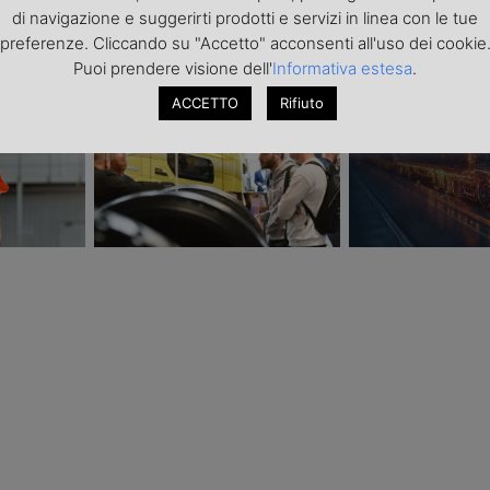
di navigazione e suggerirti prodotti e servizi in linea con le tue
PONSORIZZATI
preferenze. Cliccando su "Accetto" acconsenti all'uso dei cookie
Puoi prendere visione dell'
Informativa estesa
.
Transpotec Logitec 2026: a
Il costo dell’incer
urezza i
Fiera Milano la filiera del
trasporto internaz
ACCETTO
Rifiuto
spedizione
trasporto e della logistica fa
scarsità di capaci
sistema
del conflitto