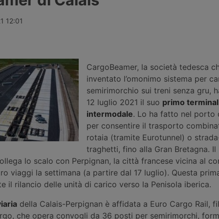
f. Restano in
navigazione commerciale e
forte potenzi
iel
costringendo le centrali energetiche
perdita cost
henus e un
di Cernavodă, Paks e Djerdap a
mercato. Ser
21 12:01
on ancora
ridurre la produzione di energia, con
politiche.
perdite già quantificate per i gruppi
Verbund ed Edf.
CargoBeamer, la società tedesca c
inventato l’omonimo sistema per car
semirimorchio sui treni senza gru, h
12 luglio 2021 il suo
primo terminal
intermodale
. Lo ha fatto nel porto 
per consentire il trasporto combina
rotaia (tramite Eurotunnel) o strad
traghetti, fino alla Gran Bretagna. Il
collega lo scalo con Perpignan, la città francese vicina al co
o viaggi la settimana (a partire dal 17 luglio). Questa prima
il rilancio delle unità di carico verso la Penisola iberica.
iaria
della Calais-Perpignan è affidata a Euro Cargo Rail, fil
rgo, che opera convogli da 36 posti per semirimorchi, form