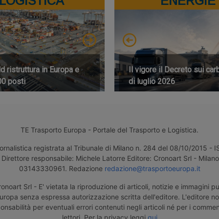
LOGISTICA
ENERGIE
 ristruttura in Europa e
Il vigore il Decreto sui car
00 posti
di luglio 2026
TE Trasporto Europa - Portale del Trasporto e Logistica.
ornalistica registrata al Tribunale di Milano n. 284 del 08/10/2015 -
Direttore responsabile: Michele Latorre Editore: Cronoart Srl - Milano 
03143330961. Redazione
redazione@trasportoeuropa.it
noart Srl - E' vietata la riproduzione di articoli, notizie e immagini pu
uropa senza espressa autorizzazione scritta dell'editore. L'editore n
nsabilità per eventuali errori contenuti negli articoli né per i comment
lettori. Per la privacy leggi
qui