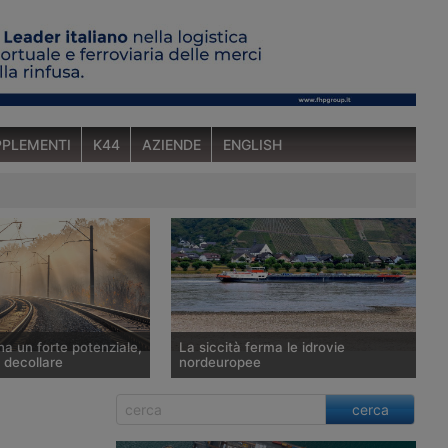
PLEMENTI
K44
AZIENDE
ENGLISH
ha un forte potenziale,
La siccità ferma le idrovie
 decollare
nordeuropee
 c’è incertezza sul
L’idrometro di Kaub, sul Reno, ha
cerca
asporto ferroviario
eguagliato il minimo storico
n Europa, stretto tra un
dell’ottobre 2018 e Rijkswaterstaat ha