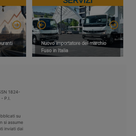
SERVIZI
buranti
Nuovo importatore del marchio
Fuso in Italia
 ISSN 1824-
- P.I.
bblicati su
on si assume
i inviati dai