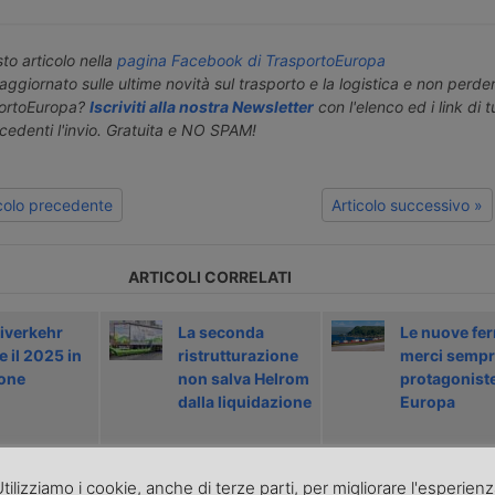
o articolo nella
pagina Facebook di TrasportoEuropa
aggiornato sulle ultime novità sul trasporto e la logistica e non perd
portoEuropa?
Iscriviti alla nostra Newsletter
con l'elenco ed i link di tut
ecedenti l'invio. Gratuita e NO SPAM!
icolo precedente
Articolo successivo »
ARTICOLI CORRELATI
verkehr
La seconda
Le nuove fer
 il 2025 in
ristrutturazione
merci sempr
ione
non salva Helrom
protagoniste
dalla liquidazione
Europa
tilizziamo i cookie, anche di terze parti, per migliorare l'esperien