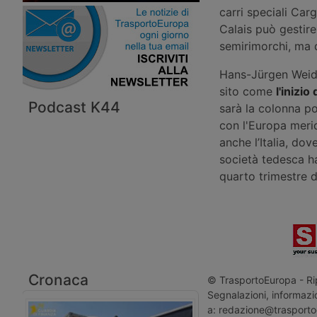
carri speciali Car
Calais può gestir
semirimorchi, ma 
Hans-Jürgen Weid
sito come
l'inizi
Podcast K44
sarà la colonna po
con l'Europa meridi
anche l’Italia, d
società tedesca ha
quarto trimestre d
Cronaca
© TrasportoEuropa - Rip
Segnalazioni, informazio
a: redazione@trasporto