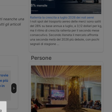
Rallenta la crescita a luglio 2026 dei noli aerei
erti neanche una
I noli spot del trasporto aereo delle merci sono saliti
ti gli articoli
del 28% su base annua a luglio, a 3,12 dollari per kg,
ma il ritmo di crescita rallenta per il secondo mese
consecutivo. Secondo Xeneta il mercato affronta
una seconda metà del 2026 più debole, con pochi
segnali di stagione …
Persone
rovie
L’intermodale
Nuovo
e più
europeo
collegamento
 in
cresciuto nel
ferroviario
2025 anche se
Bologna-
ostacolato dai
Marcianise
cantieri
za