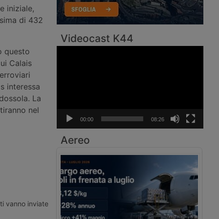
 iniziale,
ssima di 432
Videocast K44
o questo
Video
Player
cui Calais
erroviari
is interessa
dossola. La
tiranno nel
00:00
08:26
Aereo
ti vanno inviate