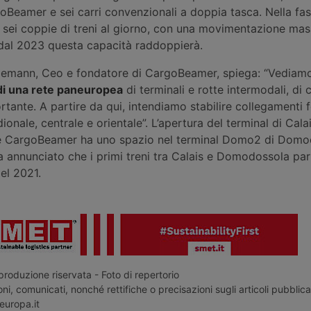
goBeamer e sei carri convenzionali a doppia tasca. Nella fase
e sei coppie di treni al giorno, con una movimentazione ma
dal 2023 questa capacità raddoppierà.
emann, Ceo e fondatore di CargoBeamer, spiega: “Vediam
o di una rete paneuropea
di terminali e rotte intermodali, di 
rtante. A partire da qui, intendiamo stabilire collegamenti f
onale, centrale e orientale”. L’apertura del terminal di Cala
ove CargoBeamer ha uno spazio nel terminal Domo2 di Domo
 annunciato che i primi treni tra Calais e Domodossola par
el 2021.
roduzione riservata - Foto di repertorio
ni, comunicati, nonché rettifiche o precisazioni sugli articoli pubblica
europa.it