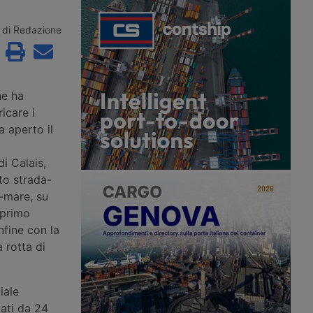
ale di crescita e una
chiuso le chiuse di Eefde sul
ante di quote di
Twentekanaal. Le chiatte navigano
vono chiare scelte
con carichi ridotti a un quinto, i noli
di Redazione
fluviali sono più che triplicati e i flussi
merci si spostano su strada e rotaia.
he ha
icare i
a aperto il
di Calais,
to strada-
a-mare, su
 primo
nfine con la
 rotta di
iale
ati da 24