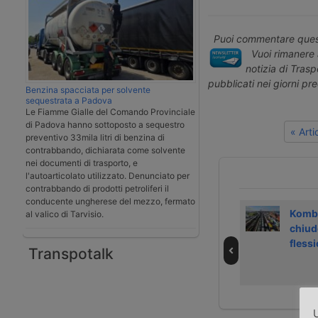
Puoi commentare quest
Vuoi rimanere 
notizia di Tras
pubblicati nei giorni pr
Benzina spacciata per solvente
sequestrata a Padova
Le Fiamme Gialle del Comando Provinciale
di Padova hanno sottoposto a sequestro
« Art
preventivo 33mila litri di benzina di
contrabbando, dichiarata come solvente
nei documenti di trasporto, e
l'autoarticolato utilizzato. Denunciato per
contrabbando di prodotti petroliferi il
conducente ungherese del mezzo, fermato
Partita
La ferrovia
Kombi
al valico di Tarvisio.
l’autostrada
francese Caen-
chiude
viaggiante tra
Cherbourg
fless
Transpotalk
Spagna e
resterà chiusa
Portogallo
per almeno un
mese
U