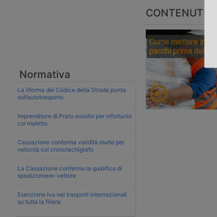
CONTENUTI S
Come mettere in sic
pacchi prima della 
Normativa
La riforma del Codice della Strada punta
sull’autotrasporto
Imprenditore di Prato assolto per infortunio
col muletto
Cassazione conferma validità multe per
velocità col cronotachigrafo
La Cassazione conferma la qualifica di
spedizioniere-vettore
Esenzione Iva nei trasporti internazionali
su tutta la filiera