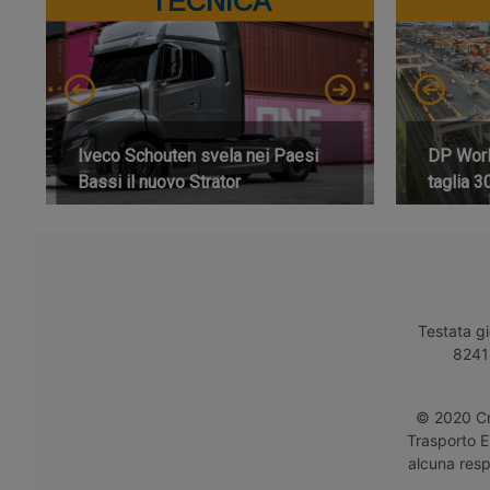
TECNICA
Iveco Schouten svela nei Paesi
DP World
Bassi il nuovo Strator
taglia 3
Testata gi
8241 
© 2020 Cro
Trasporto E
alcuna respo