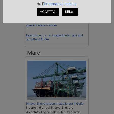
dell'
Informativa estesa
.
Cassazione conferma validità multe per
ACCETTO
Rifiuto
velocità col cronotachigrafo
La Cassazione conferma la qualifica di
spedizioniere-vettore
Esenzione Iva nei trasporti internazionali
su tutta la filiera
Mare
Nhava Sheva snodo instabile per il Golfo
Il porto indiano di Nhava Sheva è
diventato il principale hub di trasbordo