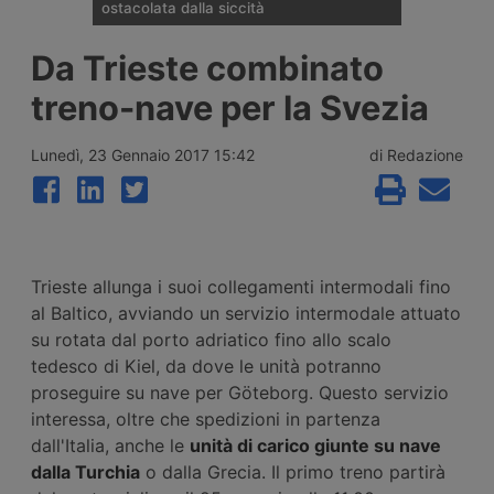
ostacolata dalla siccità
La portata del Danubio è scesa ai minimi
Da Trieste combinato
dal 1996 tra Romania, Ungheria e Serbia,
bloccando la navigazione commerciale e
treno-nave per la Svezia
costringendo le centrali energetiche di
Cernavodă, Paks e Djerdap a ridurre la
produzione di energia, con perdite già
Lunedì, 23 Gennaio 2017 15:42
di Redazione
quantificate per i gruppi Verbund ed Edf.
Trieste allunga i suoi collegamenti intermodali fino
al Baltico, avviando un servizio intermodale attuato
su rotata dal porto adriatico fino allo scalo
tedesco di Kiel, da dove le unità potranno
proseguire su nave per Göteborg. Questo servizio
interessa, oltre che spedizioni in partenza
dall'Italia, anche le
unità di carico giunte su nave
dalla Turchia
o dalla Grecia. Il primo treno partirà