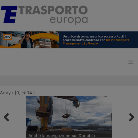
Array ( [0] => 14 )
Anche la navigazione sul Danubio