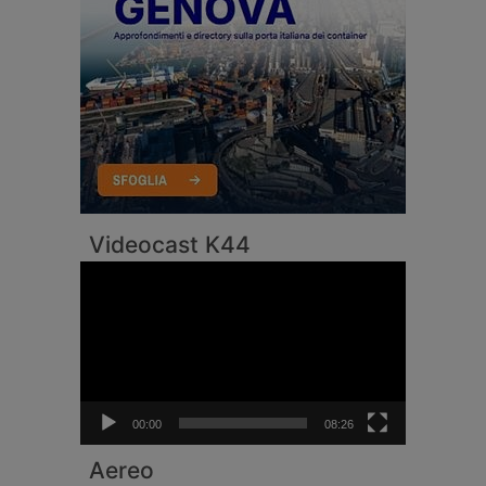
Videocast K44
Video
Player
00:00
08:26
Aereo