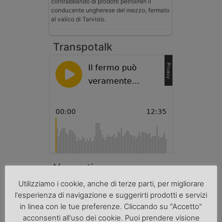
contrabbando di prodotti petroliferi il
conducente ungherese del mezzo, fermato
al valico di Tarvisio.
Transpotalk
Normativa
Utilizziamo i cookie, anche di terze parti, per migliorare
La riforma del Codice della Strada punta
sull’autotrasporto
l'esperienza di navigazione e suggerirti prodotti e servizi
in linea con le tue preferenze. Cliccando su "Accetto"
Imprenditore di Prato assolto per infortunio
acconsenti all'uso dei cookie. Puoi prendere visione
col muletto