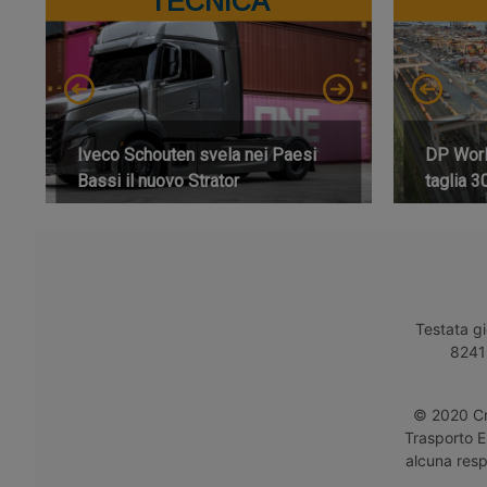
TECNICA
Iveco Schouten svela nei Paesi
DP World
Bassi il nuovo Strator
taglia 3
Testata gi
8241 
© 2020 Cro
Trasporto E
alcuna respo