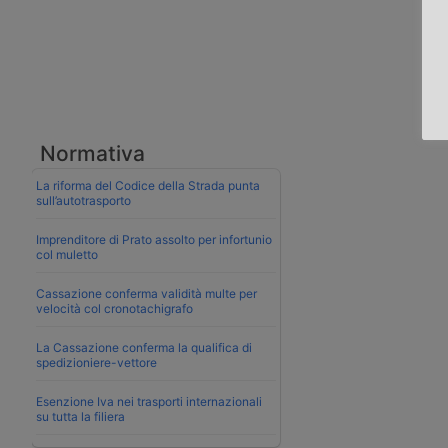
Normativa
La riforma del Codice della Strada punta
sull’autotrasporto
Imprenditore di Prato assolto per infortunio
col muletto
Cassazione conferma validità multe per
velocità col cronotachigrafo
La Cassazione conferma la qualifica di
spedizioniere-vettore
Esenzione Iva nei trasporti internazionali
su tutta la filiera