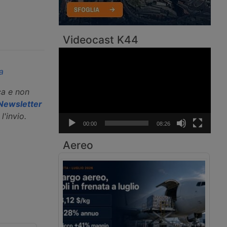
Videocast K44
Video
Player
a
ca e non
a Newsletter
l'invio.
00:00
08:26
Aereo