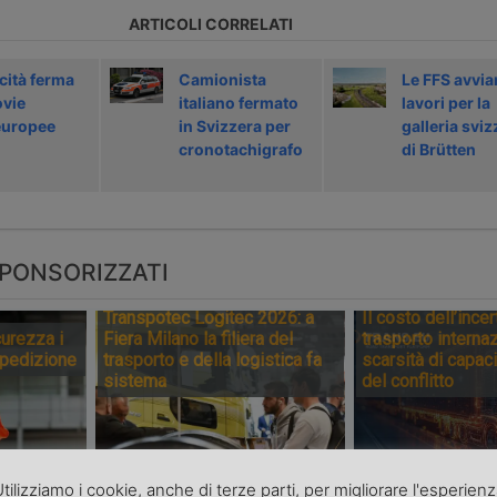
ARTICOLI CORRELATI
cità ferma
Camionista
Le FFS avvia
ovie
italiano fermato
lavori per la
europee
in Svizzera per
galleria sviz
cronotachigrafo
di Brütten
PONSORIZZATI
Transpotec Logitec 2026: a
Il costo dell’incer
urezza i
Fiera Milano la filiera del
trasporto internaz
spedizione
trasporto e della logistica fa
scarsità di capaci
sistema
del conflitto
tilizziamo i cookie, anche di terze parti, per migliorare l'esperien