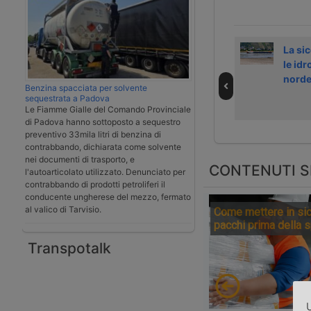
Nuovo
Svizzera e Corea
La sic
collegamento
del Sud
le idr
ferroviario
investono sulle
nord
Benzina spacciata per solvente
Bologna-
ferrovie ucraine
sequestrata a Padova
Marcianise
Le Fiamme Gialle del Comando Provinciale
di Padova hanno sottoposto a sequestro
preventivo 33mila litri di benzina di
contrabbando, dichiarata come solvente
nei documenti di trasporto, e
CONTENUTI S
l'autoarticolato utilizzato. Denunciato per
contrabbando di prodotti petroliferi il
conducente ungherese del mezzo, fermato
al valico di Tarvisio.
Come mettere in sic
pacchi prima della 
Transpotalk
U