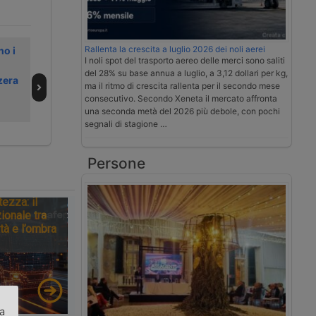
Rallenta la crescita a luglio 2026 dei noli aerei
no i
Kombiverkehr
Reno in magra
I noli spot del trasporto aereo delle merci sono saliti
chiude il 2025 in
precoce, allarme
del 28% su base annua a luglio, a 3,12 dollari per kg,
zera
flessione
per la logistica
ma il ritmo di crescita rallenta per il secondo mese
del centro
consecutivo. Secondo Xeneta il mercato affronta
Europa
una seconda metà del 2026 più debole, con pochi
segnali di stagione …
Persone
tezza: il
ionale tra
tà e l’ombra
za