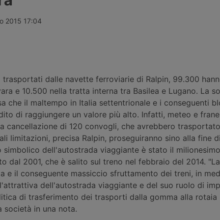
efde sul
Intermodale di Orte, frutto di un
sanzionate n
te navigano
investimento complessivo di 11
bacino finor
quinto, i noli
milioni e 450mila euro nell’ambito
dal conflitto
io 2015 17:04
licati e i
dell’Accordo tra Governo e Regione
rischio inves
o su strada e
Lazio. La rete di terminal di FS
Corridor, la
Logistix sale così a 23 impianti in
usa questo b
Europa.
aumento dei c
i trasportati dalle navette ferroviarie di Ralpin, 99.300 han
ara e 10.500 nella tratta interna tra Basilea e Lugano. La s
a che il maltempo in Italia settentrionale e i conseguenti bl
ito di raggiungere un valore più alto. Infatti, meteo e fran
a cancellazione di 120 convogli, che avrebbero trasportato
li limitazioni, precisa Ralpin, proseguiranno sino alla fine d
 simbolico dell'autostrada viaggiante è stato il milionesim
o dal 2001, che è salito sul treno nel febbraio del 2014. "
a e il conseguente massiccio sfruttamento dei treni, in media
attrattiva dell'autostrada viaggiante e del suo ruolo di im
itica di trasferimento dei trasporti dalla gomma alla rotaia 
a società in una nota.