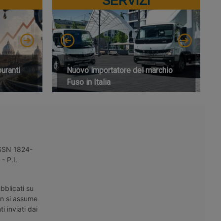
SERVIZI
buranti
Nuovo importatore del marchio
Fuso in Italia
 ISSN 1824-
- P.I.
bblicati su
on si assume
i inviati dai