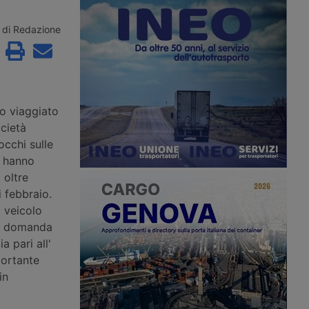
el Mar Caspio, l’unico
e operatori logistici, segnando
a considerato al riparo
l’ingresso di FS Logistix nella
. La riclassificazione del
compagine. Nel 2025 la rete ha
di Redazione
te anche il Middle
movimentato oltre 18 milioni di
 rotta Cina-Europa che
tonnellate di merci su ferro, quasi il
acino. Rischio di
95% del traffico ferroviario regionale.
osti assicurativi.
no viaggiato
ocietà
occhi sulle
e hanno
 oltre
i febbraio.
o veicolo
La domanda
 pari all'
portante
in