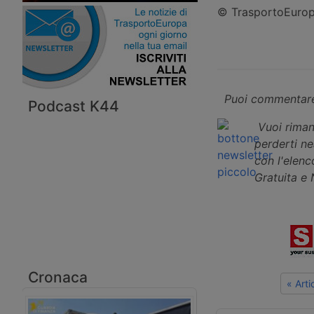
© TrasportoEuropa
Puoi commentare
Podcast K44
Vuoi riman
perderti n
con l'elenco
Gratuita e
Cronaca
« Art