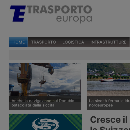
HOME
TRASPORTO
LOGISTICA
INFRASTRUTTURE
Anche la navigazione sul Danubio
La siccità ferma le idr
ostacolata dalla siccità
nordeuropee
La portata del Danubio è scesa ai
L’idrometro di Kaub, su
Cresce il
minimi dal 1996 tra Romania,
eguagliato il minimo st
Ungheria e Serbia, bloccando la
dell’ottobre 2018 e Rij
la Svizze