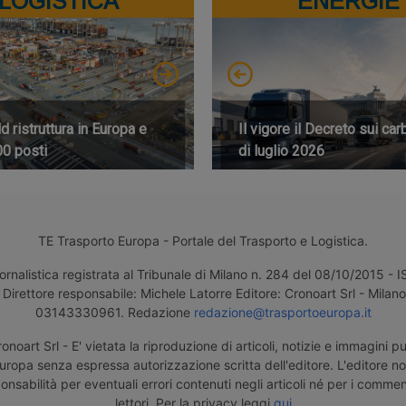
LOGISTICA
ENERGIE
 ristruttura in Europa e
Il vigore il Decreto sui car
00 posti
di luglio 2026
TE Trasporto Europa - Portale del Trasporto e Logistica.
ornalistica registrata al Tribunale di Milano n. 284 del 08/10/2015 -
Direttore responsabile: Michele Latorre Editore: Cronoart Srl - Milano 
03143330961. Redazione
redazione@trasportoeuropa.it
noart Srl - E' vietata la riproduzione di articoli, notizie e immagini pu
uropa senza espressa autorizzazione scritta dell'editore. L'editore n
nsabilità per eventuali errori contenuti negli articoli né per i comment
lettori. Per la privacy leggi
qui