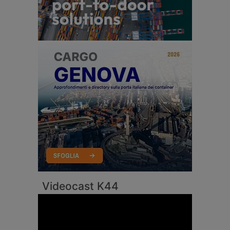
Videocast K44
Video
Player