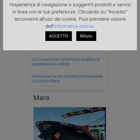
l'esperienza di navigazione e suggerirti prodotti e servizi
La riforma del Codice della Strada punta
in linea con le tue preferenze. Cliccando su "Accetto"
sull’autotrasporto
acconsenti all'uso dei cookie. Puoi prendere visione
Imprenditore di Prato assolto per infortunio
dell'
Informativa estesa
.
col muletto
ACCETTO
Rifiuto
Cassazione conferma validità multe per
velocità col cronotachigrafo
La Cassazione conferma la qualifica di
spedizioniere-vettore
Esenzione Iva nei trasporti internazionali
su tutta la filiera
Mare