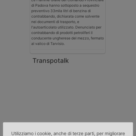
di Padova hanno sottoposto a sequestro
preventivo 33mila litri di benzina di
contrabbando, dichiarata come solvente
nei documenti di trasporto, e
l'autoarticolato utilizzato. Denunciato per
contrabbando di prodotti petroliferi il
conducente ungherese del mezzo, fermato
al valico di Tarvisio.
Transpotalk
Utilizziamo i cookie, anche di terze parti, per migliorare
Normativa