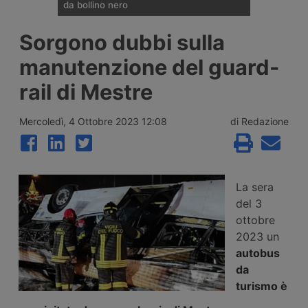
da bollino nero
Divieti di circolazione per i veicoli industriali
Sorgono dubbi sulla
e potenziamento del personale Anas sulla
rete nazionale nel weekend che apre la
manutenzione del guard-
settimana di Ferragosto, con oltre 25
milioni di spostamenti attesi tra il 7 e il 9
rail di Mestre
agosto 2026.
Mercoledì, 4 Ottobre 2023 12:08
di Redazione
La sera
del 3
ottobre
2023 un
autobus
da
turismo è