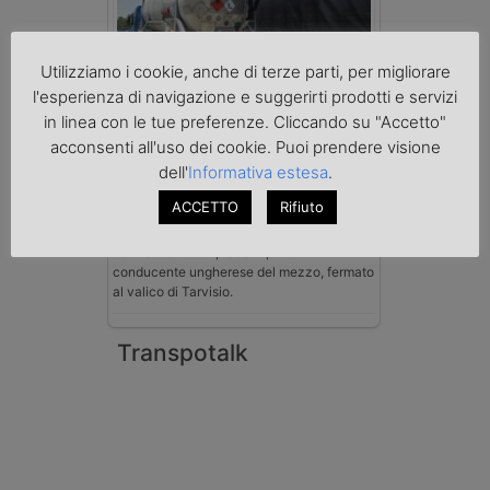
Utilizziamo i cookie, anche di terze parti, per migliorare
l'esperienza di navigazione e suggerirti prodotti e servizi
Benzina spacciata per solvente
sequestrata a Padova
in linea con le tue preferenze. Cliccando su "Accetto"
Le Fiamme Gialle del Comando Provinciale
acconsenti all'uso dei cookie. Puoi prendere visione
di Padova hanno sottoposto a sequestro
dell'
Informativa estesa
.
preventivo 33mila litri di benzina di
contrabbando, dichiarata come solvente
ACCETTO
Rifiuto
nei documenti di trasporto, e
l'autoarticolato utilizzato. Denunciato per
contrabbando di prodotti petroliferi il
conducente ungherese del mezzo, fermato
al valico di Tarvisio.
Transpotalk