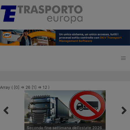
Array ( [0] => 26 [1] => 12 )
Secondo fine settimana dell’estate 2026