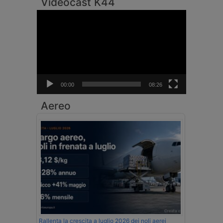
Videocast K44
Video
Player
00:00
08:26
Aereo
Rallenta la crescita a luglio 2026 dei noli aerei