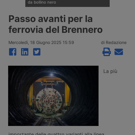
da bollino nero
Divieti di circolazione per i veicoli industriali
Passo avanti per la
e potenziamento del personale Anas sulla
rete nazionale nel weekend che apre la
ferrovia del Brennero
settimana di Ferragosto, con oltre 25
milioni di spostamenti attesi tra il 7 e il 9
agosto 2026.
Mercoledì, 18 Giugno 2025 15:59
di Redazione
La più
importante delle quattro varianti alla linea