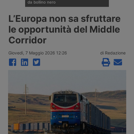
da bollino nero
Divieti di circolazione per i veicoli industriali
L’Europa non sa sfruttare
e potenziamento del personale Anas sulla
rete nazionale nel weekend che apre la
le opportunità del Middle
settimana di Ferragosto, con oltre 25
milioni di spostamenti attesi tra il 7 e il 9
Corridor
agosto 2026.
Giovedì, 7 Maggio 2026 12:26
di Redazione