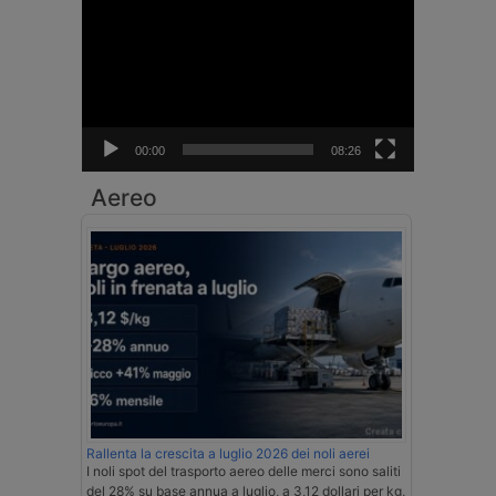
Player
00:00
08:26
Aereo
Rallenta la crescita a luglio 2026 dei noli aerei
I noli spot del trasporto aereo delle merci sono saliti
del 28% su base annua a luglio, a 3,12 dollari per kg,