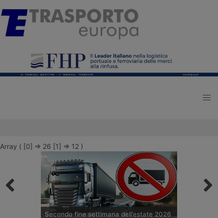
Array ( [0] => 26 [1] => 12 )
Secondo fine settimana dell’estate 2026