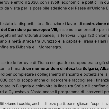
rrovie entro il 2030, con risvolti economici e politici, in q
to da visita per la possibile adesione del Paese all’Unione 
estato la disponibilità a finanziare i lavori di
costruzione d
a del Corridoio paneuropeo VIII,
insieme a un prestito per ri
ogetti infrastrutturali albanesi, la ferrovia lunga 120 chilome
ario a metà strada tra Durazzo e la capitale Tirana e Hani i
nfine tra l’Albania e il Montenegro.
serire le ferrovie di Tirana nel quadro europeo erano già s
con la firma di
un memorandum d’intesa tra Bulgaria, Alba
ord
per completare i collegamenti mancanti e potenziare la r
 2030 con lo scopo anche di ricercare e raccogliere i finanz
colare in Bulgaria è coinvolta la linea tra Sofia e il confine c
d a Gyueshevo. Vasto anche il programma di interventi prev
odernamenti ed elettrificazioni di linee per circa 160 chil
nta a riqualificare gli itinerari incentrati su Durazzo come l
tilizziamo i cookie, anche di terze parti, per migliorare l'esperien