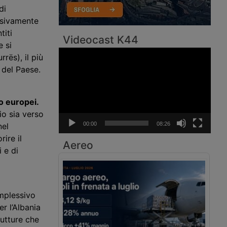
di
ssivamente
titi
Videocast K44
e si
Video
rës), il più
Player
 del Paese.
to europei.
io sia verso
00:00
08:26
nel
ire il
Aereo
 e di
mplessivo
er l’Albania
rutture che