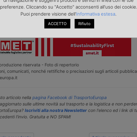
di navigazione e suggerirti prodotti e servizi in linea con le tue
Pogradec oltre a realizzare il collegamento mancante con l
preferenze. Cliccando su "Accetto" acconsenti all'uso dei cookie
Puoi prendere visione dell'
Informativa estesa
.
acchi
ACCETTO
Rifiuto
roduzione riservata - Foto di repertorio
ni, comunicati, nonché rettifiche o precisazioni sugli articoli pubblica
europa.it
o articolo nella
pagina Facebook di TrasportoEuropa
aggiornato sulle ultime novità sul trasporto e la logistica e non perd
portoEuropa?
Iscriviti alla nostra Newsletter
con l'elenco ed i link di tut
ecedenti l'invio. Gratuita e NO SPAM!