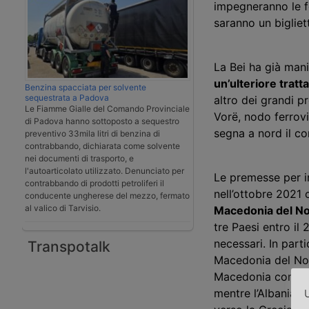
impegneranno le fe
saranno un bigliet
La Bei ha già manif
un’ulteriore tratt
Benzina spacciata per solvente
sequestrata a Padova
altro dei grandi pr
Le Fiamme Gialle del Comando Provinciale
Vorë, nodo ferrovi
di Padova hanno sottoposto a sequestro
segna a nord il co
preventivo 33mila litri di benzina di
contrabbando, dichiarata come solvente
nei documenti di trasporto, e
l'autoarticolato utilizzato. Denunciato per
Le premesse per in
contrabbando di prodotti petroliferi il
nell’ottobre 2021 
conducente ungherese del mezzo, fermato
al valico di Tarvisio.
Macedonia del N
tre Paesi entro il
necessari. In parti
Transpotalk
Macedonia del Nor
Macedonia con amm
mentre l’Albania pu
U