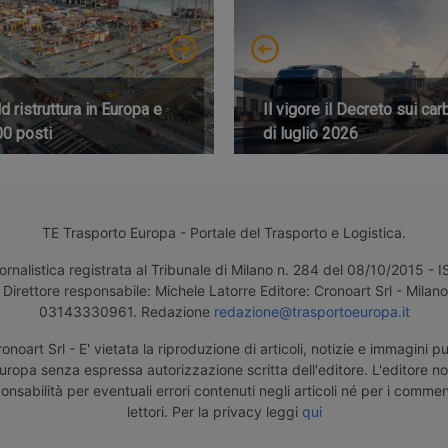
 ristruttura in Europa e
Il vigore il Decreto sui car
00 posti
di luglio 2026
TE Trasporto Europa - Portale del Trasporto e Logistica.
ornalistica registrata al Tribunale di Milano n. 284 del 08/10/2015 -
Direttore responsabile: Michele Latorre Editore: Cronoart Srl - Milano 
03143330961. Redazione
redazione@trasportoeuropa.it
noart Srl - E' vietata la riproduzione di articoli, notizie e immagini pu
uropa senza espressa autorizzazione scritta dell'editore. L'editore n
nsabilità per eventuali errori contenuti negli articoli né per i comment
lettori. Per la privacy leggi
qui