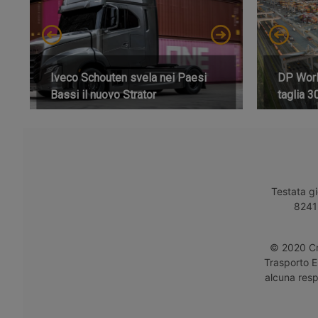
Iveco Schouten svela nei Paesi
DP World
Bassi il nuovo Strator
taglia 3
Testata gi
8241 
© 2020 Cro
Trasporto E
alcuna respo