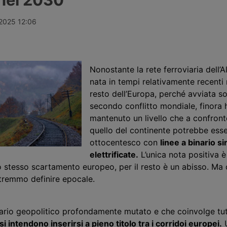
iamento dei
gestione della Fipili: attesi ora i
ferroviaria m
 di base del
pareri di Antitrust e Consiglio
campo Ep Gr
el
regionale, mentre il pedaggio
Křetínský, l
 2025 12:06
3.
riservato ai veicoli industriali resta
fondo d’inve
un’ipotesi condizionata, non prima
identificato.
del 2028.
Nonostante la rete ferroviaria dell’A
nata in tempi relativamente recenti 
resto dell’Europa, perché avviata so
secondo conflitto mondiale, finora 
mantenuto
un livello
che a confront
quello del continente potrebbe esse
ottocentesco con
linee a binario s
elettrificate.
L’unica nota positiva è
o stesso scartamento europeo, per il resto è un abisso. Ma
tremmo definire epocale.
ario geopolitico profondamente mutato e che coinvolge tutti
si intendono inserirsi a pieno titolo tra i corridoi europei.
U