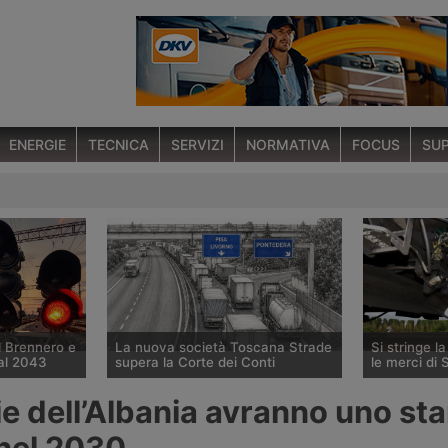
ENERGIE
TECNICA
SERVIZI
NORMATIVA
FOCUS
SUP
l Brennero e
La nuova società Toscana Strade
Si stringe l
 al 2043
supera la Corte dei Conti
le merci di 
 confermato
La Corte dei Conti approva la
Cma Cgm si r
ie dell’Albania avranno uno st
 per i
delibera che avvia la società
una quota di
 apertura
pubblica Toscana Strade per la
Logistics Eur
nel 2030