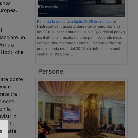
uanto
Europea.
Rallenta la crescita a luglio 2026 dei noli aerei
I noli spot del trasporto aereo delle merci sono saliti
i
del 28% su base annua a luglio, a 3,12 dollari per kg,
lanciare un
ma il ritmo di crescita rallenta per il secondo mese
consecutivo. Secondo Xeneta il mercato affronta
tri tra
una seconda metà del 2026 più debole, con pochi
 Hotit, che
segnali di stagione …
Persone
tate poste
nia e
ete tra i
iamenti
on la
isti in
ometri,
a tratta
za