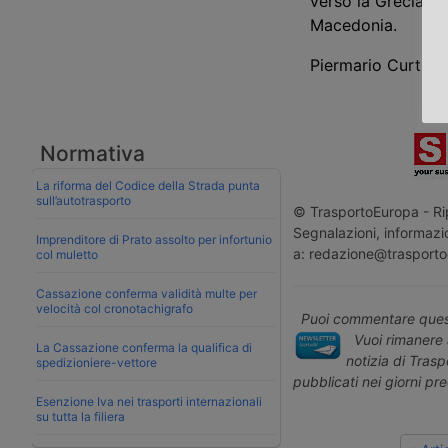
verso la Grecia a 
Macedonia.
Piermario Curti S
Normativa
La riforma del Codice della Strada punta
sull’autotrasporto
© TrasportoEuropa - Rip
Segnalazioni, informazio
Imprenditore di Prato assolto per infortunio
a: redazione@trasporto
col muletto
Cassazione conferma validità multe per
velocità col cronotachigrafo
Puoi commentare quest
Vuoi rimanere 
La Cassazione conferma la qualifica di
notizia di Tras
spedizioniere-vettore
pubblicati nei giorni pr
Esenzione Iva nei trasporti internazionali
su tutta la filiera