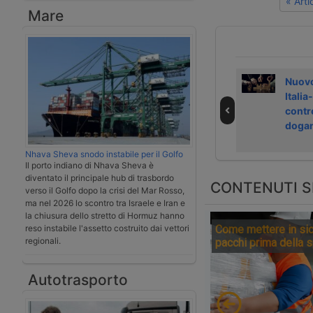
« Art
Mare
Alleanza tra i
Nuova rotta GNV
Nuovo
porti di Bari e
da Bari a Durazzo
Italia
Durazzo
contro
dogan
Nhava Sheva snodo instabile per il Golfo
Il porto indiano di Nhava Sheva è
diventato il principale hub di trasbordo
CONTENUTI S
verso il Golfo dopo la crisi del Mar Rosso,
ma nel 2026 lo scontro tra Israele e Iran e
la chiusura dello stretto di Hormuz hanno
Come mettere in sic
reso instabile l'assetto costruito dai vettori
regionali.
pacchi prima della 
Autotrasporto