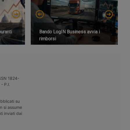
buranti
Bando LogIN Business avvia i
rimborsi
 ISSN 1824-
- P.I.
bblicati su
on si assume
i inviati dai