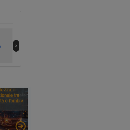
GNV potenzia la
Alleanza tra i
linea per l’Albania
porti di Bari e
n
Durazzo
tezza: il
ionale tra
tà e l’ombra