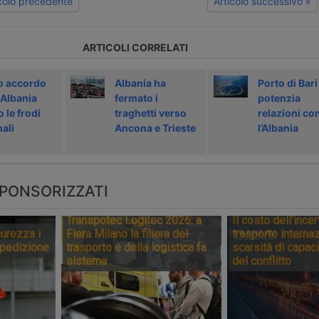
icolo precedente
Articolo successivo »
ARTICOLI CORRELATI
 accordo
Albania ha
Porto di Bari
-Albania
fermato i
potenzia
 le frodi
traghetti verso
relazioni co
ali
Ancona e Trieste
l’Albania
PONSORIZZATI
Transpotec Logitec 2026: a
Il costo dell’incer
urezza i
Fiera Milano la filiera del
trasporto internaz
spedizione
trasporto e della logistica fa
scarsità di capaci
sistema
del conflitto