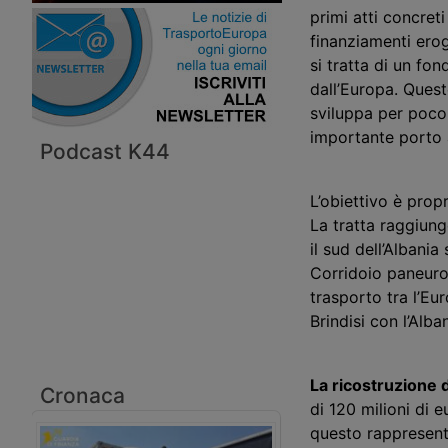
primi atti concret
finanziamenti ero
si tratta di un fon
dall’Europa. Queste
sviluppa per poco 
importante porto a
Podcast K44
L’obiettivo è prop
La tratta raggiung
il sud dell’Albani
Corridoio paneurope
trasporto tra l’Eur
Brindisi con l’Alb
La ricostruzione
Cronaca
di 120 milioni di e
questo rappresenta