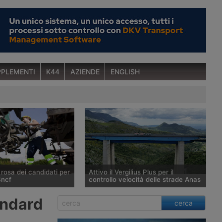
PLEMENTI
K44
AZIENDE
ENGLISH
a rosa dei candidati per
Attivo il Vergilius Plus per il
Sncf
controllo velocità delle strade Anas
itira dalla corsa per
Il nuovo sistema di rilevamento
andard
cerca
 minoranza in Rail
Vergilius Plus sviluppato da Anas e
ope, la divisione
Polizia Stradale, evoluzione del