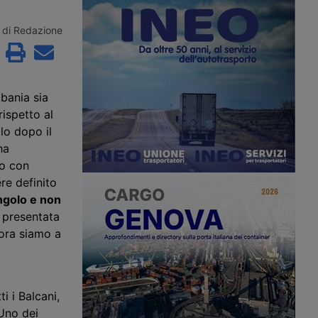
erci di Sncf. Restano in
dispositivo attivo dal 2012, controlla
oup di Daniel
la velocità media e istantanea dei
a tedesca Rhenus e un
veicoli su 36 tratte stradali e
di Redazione
stimento non ancora
autostradali per complessivi 211
chilometri, in entrambe le direzioni di
marcia. Ecco dove è attivo.
lbania sia
rispetto al
lo dopo il
ha
o con
re definito
ingolo e non
 presentata
 ora siamo a
 i Balcani,
no dei