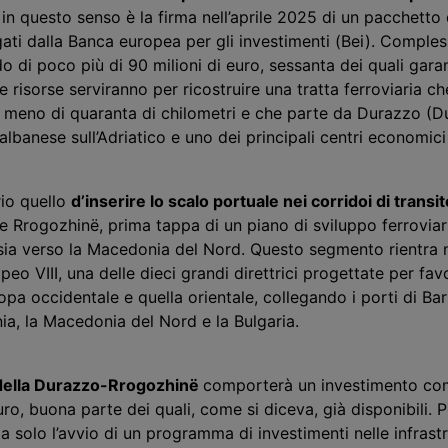
i in questo senso è la firma nell’aprile 2025 di un pacchetto 
gati dalla Banca europea per gli investimenti (Bei). Comple
do di poco più di 90 milioni di euro, sessanta dei quali garan
 risorse serviranno per ricostruire una tratta ferroviaria ch
meno di quaranta di chilometri e che parte da Durazzo (Dur
lbanese sull’Adriatico e uno dei principali centri economici
rio quello
d’inserire lo scalo portuale nei corridoi di transi
e Rrogozhinë, prima tappa di un piano di sviluppo ferroviar
a sia verso la Macedonia del Nord. Questo segmento rientra 
o VIII, una delle dieci grandi direttrici progettate per favor
opa occidentale e quella orientale, collegando i porti di Bari
ania, la Macedonia del Nord e la Bulgaria.
 della Durazzo-Rrogozhinë
comporterà un investimento co
uro, buona parte dei quali, come si diceva, già disponibili. P
 solo l’avvio di un programma di investimenti nelle infrast