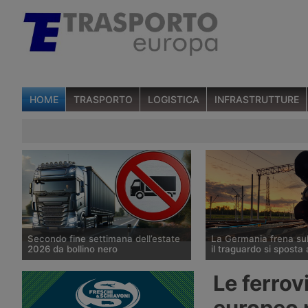
HOME
TRASPORTO
LOGISTICA
INFRASTRUTTURE
Secondo fine settimana dell’estate
La Germania frena su
2026 da bollino nero
il traguardo si sposta
Divieti di circolazione per i veicoli
Il Governo tedesco ha
Le ferrov
industriali e potenziamento del
l’allungamento dei tempi
personale Anas sulla rete nazionale
cantieri e la successiva
europeo 