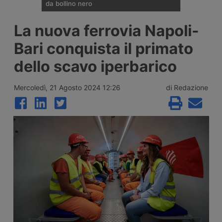
da bollino nero
Divieti di circolazione per i veicoli industriali
La nuova ferrovia Napoli-
e potenziamento del personale Anas sulla
rete nazionale nel weekend che apre la
Bari conquista il primato
settimana di Ferragosto, con oltre 25
milioni di spostamenti attesi tra il 7 e il 9
dello scavo iperbarico
agosto 2026.
Mercoledì, 21 Agosto 2024 12:26
di Redazione