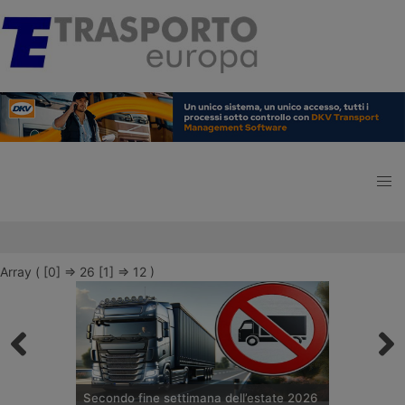
Array ( [0] => 26 [1] => 12 )
Secondo fine settimana dell’estate 2026