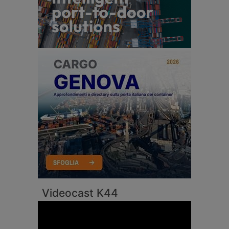
Videocast K44
Video
Player