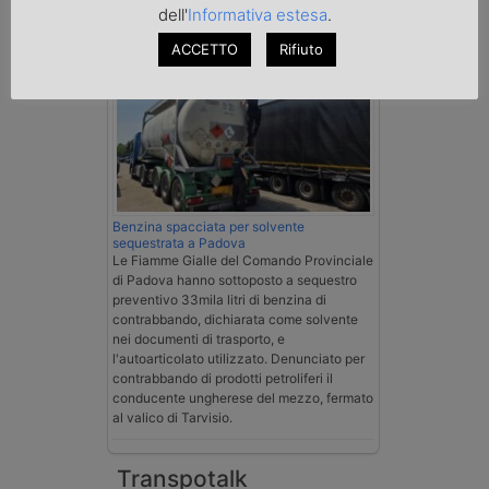
dell'
Informativa estesa
.
Cronaca
ACCETTO
Rifiuto
Benzina spacciata per solvente
sequestrata a Padova
Le Fiamme Gialle del Comando Provinciale
di Padova hanno sottoposto a sequestro
preventivo 33mila litri di benzina di
contrabbando, dichiarata come solvente
nei documenti di trasporto, e
l'autoarticolato utilizzato. Denunciato per
contrabbando di prodotti petroliferi il
conducente ungherese del mezzo, fermato
al valico di Tarvisio.
Transpotalk