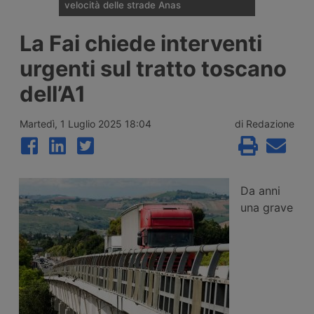
velocità delle strade Anas
Il nuovo sistema di rilevamento Vergilius
La Fai chiede interventi
Plus sviluppato da Anas e Polizia Stradale,
evoluzione del dispositivo attivo dal 2012,
urgenti sul tratto toscano
controlla la velocità media e istantanea dei
veicoli su 36 tratte stradali e autostradali
dell’A1
per complessivi 211 chilometri, in entrambe
le direzioni di marcia. Ecco dove è attivo.
Martedì, 1 Luglio 2025 18:04
di Redazione
Da anni
una grave