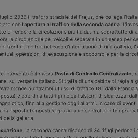
uglio 2025 il traforo stradale del Frejus, che collega l’Italia 
piato con
l’apertura al traffico della seconda canna.
L’inves
te di rendere la circolazione più fluida, ma soprattutto di 
ora la circolazione dei veicoli è separata in un senso per c
i frontali. Inoltre, nel caso d’interruzione di una galleria, l’a
entuali operazioni di evacuazione e soccorso e per la circo
te intervento è il nuovo
Posto di Controllo Centralizzato,
re
nnel sul versante italiano. Si tratta di una cabina di regia a 
vraintende a entrambi i flussi di traffico (G1 dalla Francia ve
osta) e coordina tutti i principali sistemi di sicurezza: dall
egnaletica, fino alla gestione degli allarmi. In caso di eventi c
 una risposta tempestiva grazie a un controllo in tempo reale
 della galleria.
vacuazione,
la seconda canna dispone di 34 rifugi pedonali di
cciato – 18 sul lato francese e 16 su quello italiano – posti 