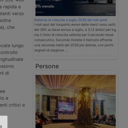
a rapida e
utenti verso
noltre
Rallenta la crescita a luglio 2026 dei noli aerei
I noli spot del trasporto aereo delle merci sono saliti
ia), che
del 28% su base annua a luglio, a 3,12 dollari per kg,
ma il ritmo di crescita rallenta per il secondo mese
consecutivo. Secondo Xeneta il mercato affronta
locate lungo
una seconda metà del 2026 più debole, con pochi
segnali di stagione …
controllo
ongitudinale
Persone
possono
ni di
ree
io e
ti critici e
za