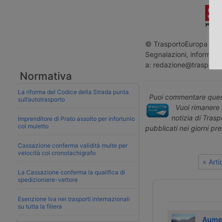
© TrasportoEuropa - Rip
Segnalazioni, informazio
a: redazione@trasporto
Normativa
La riforma del Codice della Strada punta
Puoi commentare quest
sull’autotrasporto
Vuoi rimanere 
notizia di Tras
Imprenditore di Prato assolto per infortunio
col muletto
pubblicati nei giorni pr
Cassazione conferma validità multe per
velocità col cronotachigrafo
« Art
La Cassazione conferma la qualifica di
spedizioniere-vettore
Esenzione Iva nei trasporti internazionali
su tutta la filiera
A giugno 2024
Solo treni merci
Aume