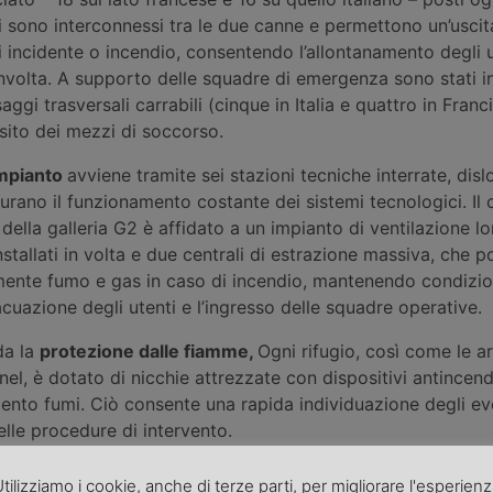
gi sono interconnessi tra le due canne e permettono un’uscit
i incidente o incendio, consentendo l’allontanamento degli 
involta. A supporto delle squadre di emergenza sono stati i
ggi trasversali carrabili (cinque in Italia e quattro in Franc
sito dei mezzi di soccorso.
impianto
avviene tramite sei stazioni tecniche interrate, dis
icurano il funzionamento costante dei sistemi tecnologici. Il 
no della galleria G2 è affidato a un impianto di ventilazione l
nstallati in volta e due centrali di estrazione massiva, che 
ente fumo e gas in caso di incendio, mantenendo condizio
acuazione degli utenti e l’ingresso delle squadre operative.
da la
protezione
dalle fiamme
,
Ogni rifugio, così come le a
nel, è dotato di nicchie attrezzate con dispositivi antincend
mento fumi. Ciò consente una rapida individuazione degli even
lle procedure di intervento.
tilizziamo i cookie, anche di terze parti, per migliorare l'esperien