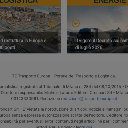
LOGISTICA
ENERGIE
 ristruttura in Europa e
Il vigore il Decreto sui car
00 posti
di luglio 2026
TE Trasporto Europa - Portale del Trasporto e Logistica.
ornalistica registrata al Tribunale di Milano n. 284 del 08/10/2015 -
Direttore responsabile: Michele Latorre Editore: Cronoart Srl - Milano 
03143330961. Redazione
redazione@trasportoeuropa.it
noart Srl - E' vietata la riproduzione di articoli, notizie e immagini pu
uropa senza espressa autorizzazione scritta dell'editore. L'editore n
nsabilità per eventuali errori contenuti negli articoli né per i comment
lettori. Per la privacy leggi
qui