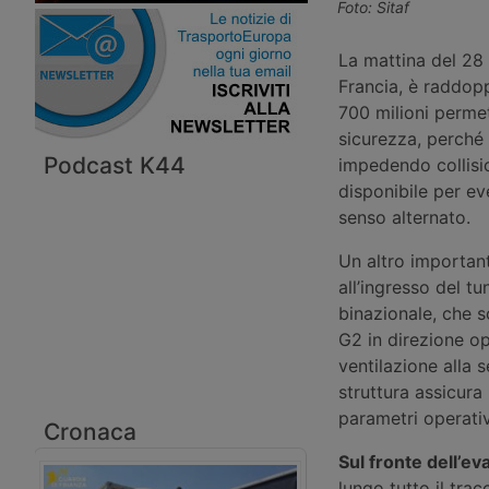
Foto: Sitaf
La mattina del 28 l
Francia, è raddop
700 milioni permet
sicurezza, perché 
Podcast K44
impedendo collision
disponibile per ev
senso alternato.
Un altro importan
all’ingresso del tu
binazionale, che so
G2 in direzione opp
ventilazione alla s
struttura assicura
parametri operativi
Cronaca
Sul fronte dell’e
lungo tutto il tra