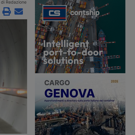
ttivo dal 2012,
parcheggio per veicoli industriali del
di Redazione
velocità media e
Paese certificato Gold secondo lo
i veicoli su 36 tratte
standard Sstpa. La struttura da 74
tostradali per
posti rientra in un progetto
11 chilometri, in
dell’Unione Europea per
irezioni di marcia.
l’ammodernamento di cinque aree di
attivo.
sosta tra Austria, Italia e Germania.