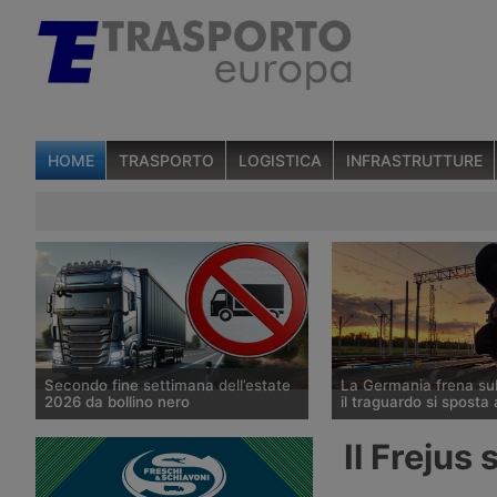
HOME
TRASPORTO
LOGISTICA
INFRASTRUTTURE
Secondo fine settimana dell’estate
La Germania frena su
2026 da bollino nero
il traguardo si sposta
Divieti di circolazione per i veicoli
Il Governo tedesco ha
Il Frejus
industriali e potenziamento del
l’allungamento dei tempi
personale Anas sulla rete nazionale
cantieri e la successiva