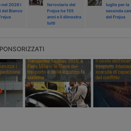
 nel 2026 i
ferroviario del
luglio per la
i del Bianco
Frejus ha 155
seconda ca
Frejus
anni e li dimostra
del Frejus
tutti
PONSORIZZATI
Transpotec Logitec 2026: a
Il costo dell’incer
urezza i
Fiera Milano la filiera del
trasporto internaz
spedizione
trasporto e della logistica fa
scarsità di capaci
sistema
del conflitto