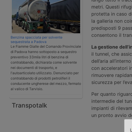
metri. Questi rifu
protetta in caso d
la galleria non co
predisposti 9 passa
consentono il tran
Benzina spacciata per solvente
sequestrata a Padova
La gestione
dell’
Le Fiamme Gialle del Comando Provinciale
di Padova hanno sottoposto a sequestro
il tunnel, che ass
preventivo 33mila litri di benzina di
dell’aria all’inter
contrabbando, dichiarata come solvente
con acceleratori i
nei documenti di trasporto, e
l'autoarticolato utilizzato. Denunciato per
rimuovere rapidam
contrabbando di prodotti petroliferi il
sicurezza per l’ev
conducente ungherese del mezzo, fermato
al valico di Tarvisio.
Per quanto riguar
intermedie del tun
Transpotalk
impianti di rileva
un pronto avvio de
U