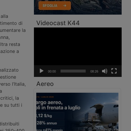
alla
Videocast K44
timento di
aumentare la
Video
Player
anna,
ltra resta
lazione a
alizzato
00:00
08:26
gestione
Aereo
rso l’Italia,
a
ritici, la
 su tutti i
stribuiti
ogni 350-400