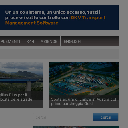
PLEMENTI
K44
AZIENDE
ENGLISH
ilius Plus per il
locità delle strade
Sosta sicura di Enilive in Austria col
primo parcheggio Gold
tema di rilevamento
Enilive Austria ha aperto a St.
cerca
us sviluppato da Anas e
Marienkirchen bei Schärding, lungo
ale, evoluzione del
l’autostrada A8 Innkreis, il primo