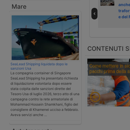
limitazioni anche
con la riapertura
anche
Mare
al traforo del
parziale del
trafor
Frejus
Frejus
e del 
CONTENUTI S
SeaLead Shipping liquidata dopo le
Come mettere in sic
sanzioni Usa
pacchi prima della 
La compagnia container di Singapore
SeaLead Shipping ha presentato richiesta
di liquidazione volontaria dopo essere
stata colpita dalle sanzioni dirette del
Tesoro Usa di luglio 2026, terzo atto di una
campagna contro la rete armatoriale di
Mohammad Hossein Shamkhani, figlio del
consigliere di Khamenei ucciso a febbraio.
Aveva servizi anche …