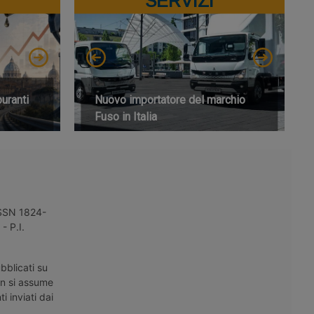
SERVIZI
buranti
Nuovo importatore del marchio
Fuso in Italia
 ISSN 1824-
- P.I.
bblicati su
on si assume
i inviati dai