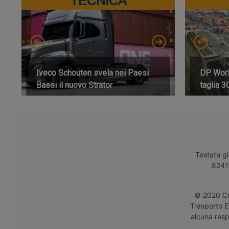
TECNICA
Iveco Schouten svela nei Paesi
DP World
Bassi il nuovo Strator
taglia 3
Testata gi
8241 
© 2020 Cro
Trasporto E
alcuna respo