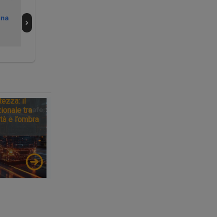
interruzione a
fiamme nella
nna
tempo
galleria del Frejus
indeterminato
della ferrovia del
Frejus
tezza: il
ionale tra
tà e l’ombra