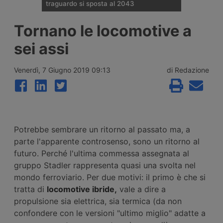
traguardo si sposta al 2043
Il Governo tedesco ha confermato
Tornano le locomotive a
l’allungamento dei tempi per i cantieri e la
successiva apertura all’esercizio del
sei assi
potenziamento dei raccordi con la galleria
di base del Brennero. Ora si parla del
completamento nel 2043.
Venerdì, 7 Giugno 2019 09:13
di Redazione
Potrebbe sembrare un ritorno al passato ma, a
parte l'apparente controsenso, sono un ritorno al
futuro. Perché l'ultima commessa assegnata al
gruppo Stadler rappresenta quasi una svolta nel
mondo ferroviario. Per due motivi: il primo è che si
tratta di
locomotive ibride,
vale a dire a
propulsione sia elettrica, sia termica (da non
confondere con le versioni "ultimo miglio" adatte a