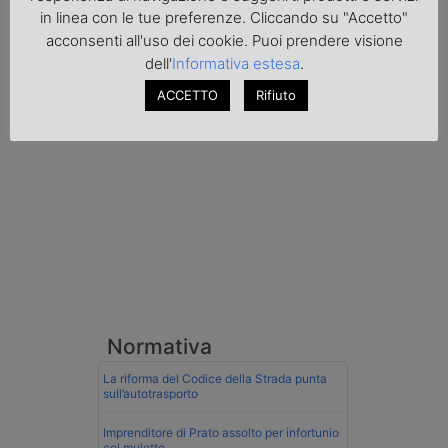
contrabbando di prodotti petroliferi il
in linea con le tue preferenze. Cliccando su "Accetto"
conducente ungherese del mezzo, fermato
acconsenti all'uso dei cookie. Puoi prendere visione
al valico di Tarvisio.
dell'
Informativa estesa
.
ACCETTO
Rifiuto
Transpotalk
Normativa
La riforma del Codice della Strada punta
sull’autotrasporto
Imprenditore di Prato assolto per infortunio
col muletto