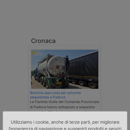
Cronaca
Benzina spacciata per solvente
sequestrata a Padova
Le Fiamme Gialle del Comando Provinciale
di Padova hanno sottoposto a sequestro
preventivo 33mila litri di benzina di
contrabbando, dichiarata come solvente
Utilizziamo i cookie, anche di terze parti, per migliorare
nei documenti di trasporto, e
l'autoarticolato utilizzato. Denunciato per
l'esperienza di navigazione e suggerirti prodotti e servizi