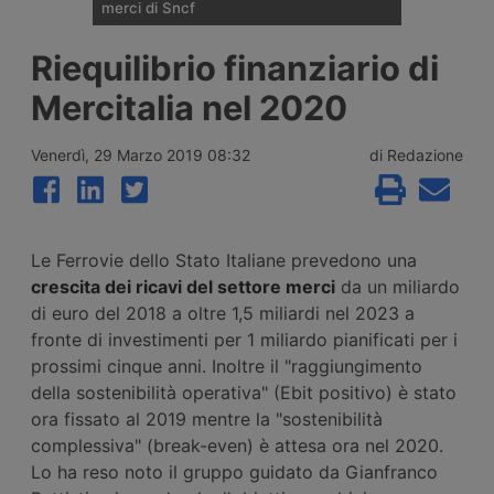
merci di Sncf
Cma Cgm si ritira dalla corsa per una quota
Riequilibrio finanziario di
di minoranza in Rail Logistics Europe, la
divisione ferroviaria merci di Sncf. Restano
Mercitalia nel 2020
in campo Ep Group di Daniel Křetínský, la
tedesca Rhenus e un fondo d’investimento
non ancora identificato.
Venerdì, 29 Marzo 2019 08:32
di Redazione
Le Ferrovie dello Stato Italiane prevedono una
crescita dei ricavi del settore merci
da un miliardo
di euro del 2018 a oltre 1,5 miliardi nel 2023 a
fronte di investimenti per 1 miliardo pianificati per i
prossimi cinque anni. Inoltre il "raggiungimento
della sostenibilità operativa" (Ebit positivo) è stato
ora fissato al 2019 mentre la "sostenibilità
complessiva" (break-even) è attesa ora nel 2020.
Lo ha reso noto il gruppo guidato da Gianfranco