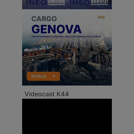
Videocast K44
Video
Player