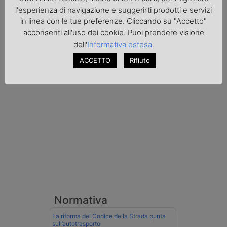
contrabbando, dichiarata come solvente
l'esperienza di navigazione e suggerirti prodotti e servizi
nei documenti di trasporto, e
in linea con le tue preferenze. Cliccando su "Accetto"
l'autoarticolato utilizzato. Denunciato per
contrabbando di prodotti petroliferi il
acconsenti all'uso dei cookie. Puoi prendere visione
conducente ungherese del mezzo, fermato
dell'
Informativa estesa
.
al valico di Tarvisio.
ACCETTO
Rifiuto
Transpotalk
Normativa
La riforma del Codice della Strada punta
sull’autotrasporto