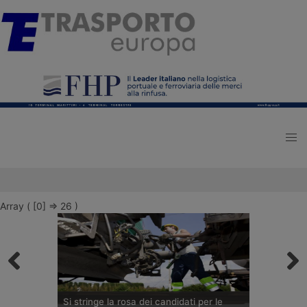
Array ( [0] => 26 )
Si stringe la rosa dei candidati per le