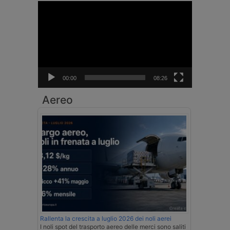
Video
Player
00:00
08:26
Aereo
Rallenta la crescita a luglio 2026 dei noli aerei
I noli spot del trasporto aereo delle merci sono saliti