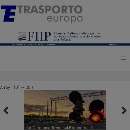
Array ( [0] => 26 )
La Germania frena sul Brennero e il