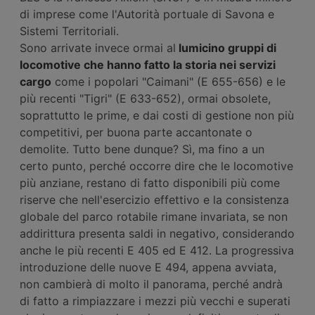
di imprese come l'Autorità portuale di Savona e
Sistemi Territoriali.
Sono arrivate invece ormai al
lumicino gruppi di
locomotive che hanno fatto la storia nei servizi
cargo
come i popolari "Caimani" (E 655-656) e le
più recenti "Tigri" (E 633-652), ormai obsolete,
soprattutto le prime, e dai costi di gestione non più
competitivi, per buona parte accantonate o
demolite. Tutto bene dunque? Sì, ma fino a un
certo punto, perché occorre dire che le locomotive
più anziane, restano di fatto disponibili più come
riserve che nell'esercizio effettivo e la consistenza
globale del parco rotabile rimane invariata, se non
addirittura presenta saldi in negativo, considerando
anche le più recenti E 405 ed E 412. La progressiva
introduzione delle nuove E 494, appena avviata,
non cambierà di molto il panorama, perché andrà
di fatto a rimpiazzare i mezzi più vecchi e superati