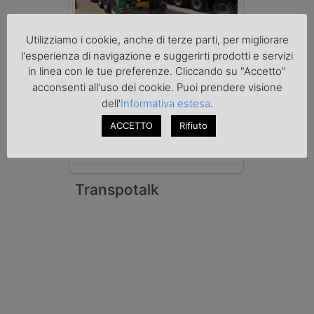
Benzina spacciata per solvente
Utilizziamo i cookie, anche di terze parti, per migliorare
sequestrata a Padova
Le Fiamme Gialle del Comando Provinciale
l'esperienza di navigazione e suggerirti prodotti e servizi
di Padova hanno sottoposto a sequestro
in linea con le tue preferenze. Cliccando su "Accetto"
preventivo 33mila litri di benzina di
acconsenti all'uso dei cookie. Puoi prendere visione
contrabbando, dichiarata come solvente
nei documenti di trasporto, e
dell'
Informativa estesa
.
l'autoarticolato utilizzato. Denunciato per
contrabbando di prodotti petroliferi il
ACCETTO
Rifiuto
conducente ungherese del mezzo, fermato
al valico di Tarvisio.
Transpotalk