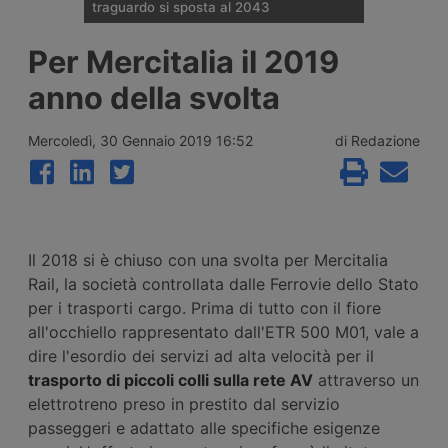
traguardo si sposta al 2043
Il Governo tedesco ha confermato
Per Mercitalia il 2019
l’allungamento dei tempi per i cantieri e la
successiva apertura all’esercizio del
anno della svolta
potenziamento dei raccordi con la galleria
di base del Brennero. Ora si parla del
completamento nel 2043.
Mercoledì, 30 Gennaio 2019 16:52
di Redazione
Il 2018 si è chiuso con una svolta per Mercitalia
Rail, la società controllata dalle Ferrovie dello Stato
per i trasporti cargo. Prima di tutto con il fiore
all'occhiello rappresentato dall'ETR 500 M01, vale a
dire l'esordio dei servizi ad alta velocità per il
trasporto di piccoli colli sulla rete AV
attraverso un
elettrotreno preso in prestito dal servizio
passeggeri e adattato alle specifiche esigenze