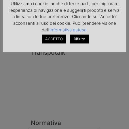
di Padova hanno sottoposto a sequestro
Utilizziamo i cookie, anche di terze parti, per migliorare
preventivo 33mila litri di benzina di
l'esperienza di navigazione e suggerirti prodotti e servizi
contrabbando, dichiarata come solvente
nei documenti di trasporto, e
in linea con le tue preferenze. Cliccando su "Accetto"
l'autoarticolato utilizzato. Denunciato per
acconsenti all'uso dei cookie. Puoi prendere visione
contrabbando di prodotti petroliferi il
dell'
Informativa estesa
.
conducente ungherese del mezzo, fermato
al valico di Tarvisio.
ACCETTO
Rifiuto
Transpotalk
Normativa