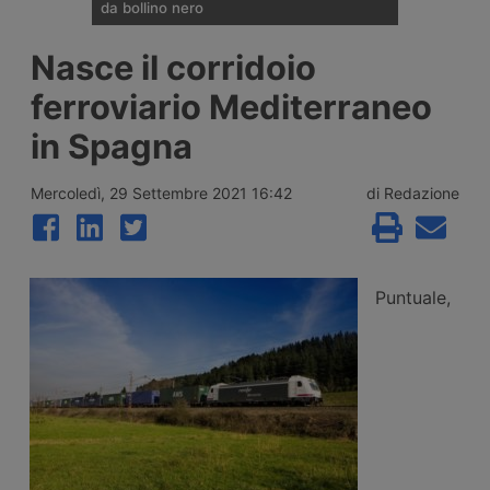
da bollino nero
Divieti di circolazione per i veicoli industriali
Nasce il corridoio
e potenziamento del personale Anas sulla
rete nazionale nel weekend che apre la
ferroviario Mediterraneo
settimana di Ferragosto, con oltre 25
milioni di spostamenti attesi tra il 7 e il 9
in Spagna
agosto 2026.
Mercoledì, 29 Settembre 2021 16:42
di Redazione
Puntuale,