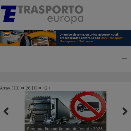
Array ( [0] => 26 [1] => 12 )
Secondo fine settimana dell’estate 2026