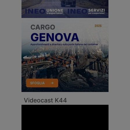
Videocast K44
Video
Player