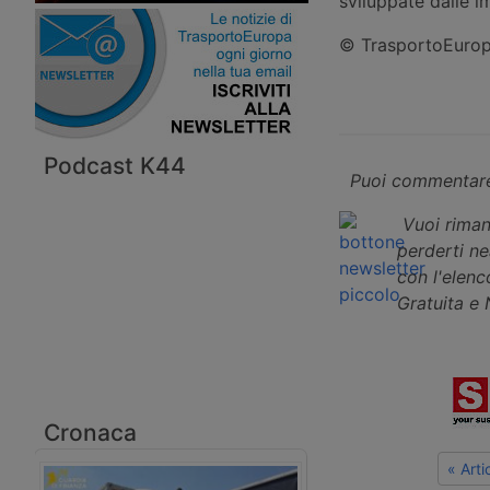
sviluppate dalle i
© TrasportoEuropa
Podcast K44
Puoi commentare
Vuoi riman
perderti n
con l'elenco
Gratuita e
Cronaca
« Art