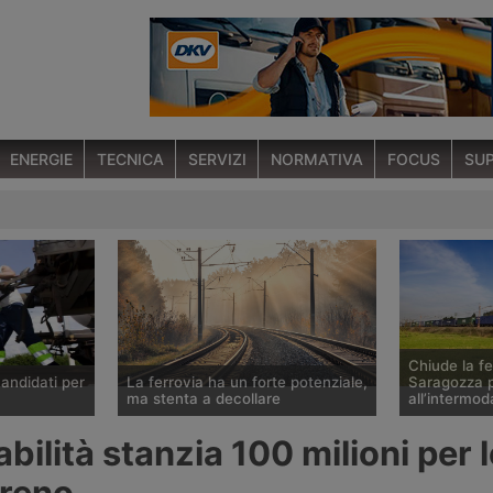
ENERGIE
TECNICA
SERVIZI
NORMATIVA
FOCUS
SUP
Chiude la fe
candidati per
La ferrovia ha un forte potenziale,
Saragozza p
ma stenta a decollare
all’intermod
 corsa per
Mai come ora c’è incertezza sul
Nel contest
bilità stanzia 100 milioni per l
in Rail
futuro del trasporto ferroviario
di potenziam
visione
delle merci in Europa, stretto tra un
infrastruttur
treno