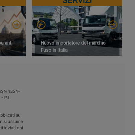
SERVIZI
buranti
Nuovo importatore del marchio
Fuso in Italia
 ISSN 1824-
- P.I.
bblicati su
on si assume
i inviati dai