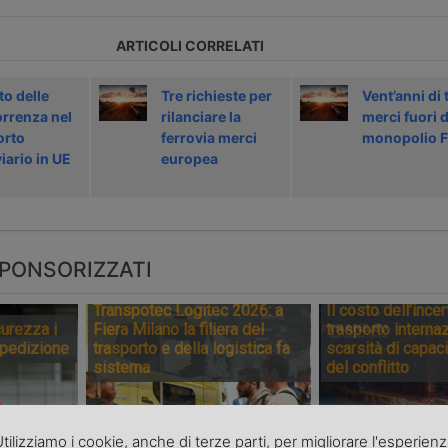
ARTICOLI CORRELATI
to delle
Tre richieste per
Vent’anni di 
rrenza nel
rilanciare la
merci fuori d
orto
ferrovia merci
monopolio F
iario in UE
europea
PONSORIZZATI
Transpotec Logitec 2026: a
Il costo dell’incer
urezza i
Fiera Milano la filiera del
trasporto internaz
spedizione
trasporto e della logistica fa
scarsità di capaci
sistema
del conflitto
tilizziamo i cookie, anche di terze parti, per migliorare l'esperien