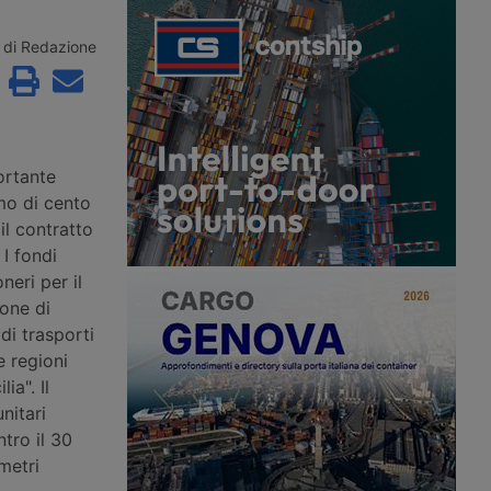
per sviluppare
quadruplicamento della Milano-
termodale, Adif ha
Treviglio nel 2007 diventata un collo
ri sulla direttrice tra
di bottiglia. Già nel progetto
di Redazione
Madrid, che
originario era previsto uno scavalco
a chiusura di una
per specializzare i binari, ma era
ca 400 chilometri.
stato stralciato. Ora si corre ai ripari
con il progetto trasmesso al
ministero per la Via.
ortante
imo di cento
il contratto
 I fondi
neri per il
none di
 di trasporti
e regioni
ia". Il
nitari
tro il 30
metri