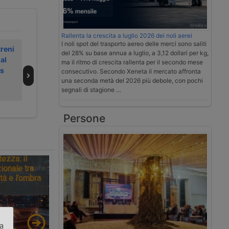
Rallenta la crescita a luglio 2026 dei noli aerei
I noli spot del trasporto aereo delle merci sono saliti
treni
Cinque richiami
Autorità
del 28% su base annua a luglio, a 3,12 dollari per kg,
al
della
Trasporti
ma il ritmo di crescita rallenta per il secondo mese
s
Commissione Ue
pubblica delibera
consecutivo. Secondo Xeneta il mercato affronta
su
su canoni
una seconda metà del 2026 più debole, con pochi
segnali di stagione …
liberalizzazione
ferrovia
ferroviaria
Persone
tezza: il
ionale tra
tà e l’ombra
za