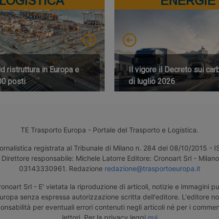
LOGISTICA
ENERGIE
 ristruttura in Europa e
Il vigore il Decreto sui car
00 posti
di luglio 2026
TE Trasporto Europa - Portale del Trasporto e Logistica.
ornalistica registrata al Tribunale di Milano n. 284 del 08/10/2015 -
Direttore responsabile: Michele Latorre Editore: Cronoart Srl - Milano 
03143330961. Redazione
redazione@trasportoeuropa.it
noart Srl - E' vietata la riproduzione di articoli, notizie e immagini pu
uropa senza espressa autorizzazione scritta dell'editore. L'editore n
nsabilità per eventuali errori contenuti negli articoli né per i comment
lettori. Per la privacy leggi
qui