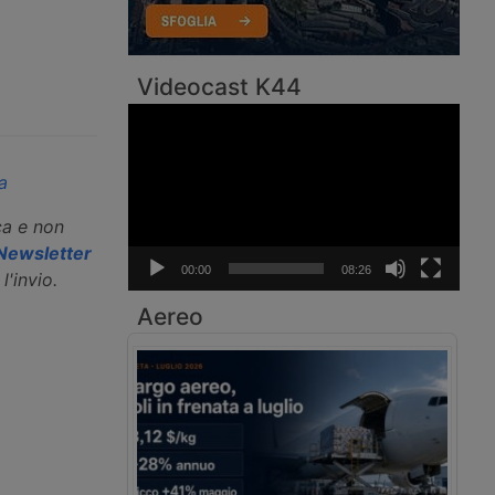
Videocast K44
Video
Player
a
ca e non
a Newsletter
00:00
08:26
l'invio.
Aereo