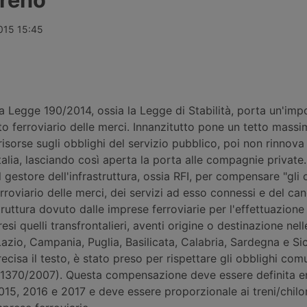
f. Restano in
forte potenziale di crescita e una
soprattutto 
iel
perdita costante di quote di
trasporto in
henus e un
mercato. Servono chiare scelte
avviato i lavo
2015 15:45
on ancora
politiche.
Algeciras e 
comportano l
tratta di cir
a Legge 190/2014, ossia la Legge di Stabilità, porta un'imp
to ferroviario delle merci. Innanzitutto pone un tetto mass
 risorse sugli obblighi del servizio pubblico, poi non rinnova 
talia, lasciando così aperta la porta alle compagnie private.
 gestore dell'infrastruttura, ossia RFI, per compensare "gli o
roviario delle merci, dei servizi ad esso connessi e del ca
struttura dovuto dalle imprese ferroviarie per l'effettuazione
si quelli transfrontalieri, aventi origine o destinazione nell
zio, Campania, Puglia, Basilicata, Calabria, Sardegna e Sicil
cisa il testo, è stato preso per rispettare gli obblighi comu
370/2007). Questa compensazione deve essere definita en
2015, 2016 e 2017 e deve essere proporzionale ai treni/chilo