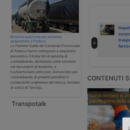
Prime reazioni
Stabilità, Senato
Impat
autotrasporto a
conferma le
conco
Benzina spacciata per solvente
Legge Stabilità
norme
trasp
sequestrata a Padova
Le Fiamme Gialle del Comando Provinciale
sull’autotrasporto
ferrov
di Padova hanno sottoposto a sequestro
preventivo 33mila litri di benzina di
contrabbando, dichiarata come solvente
nei documenti di trasporto, e
l'autoarticolato utilizzato. Denunciato per
CONTENUTI S
contrabbando di prodotti petroliferi il
conducente ungherese del mezzo, fermato
al valico di Tarvisio.
Come mettere in sic
pacchi prima della 
Transpotalk
U