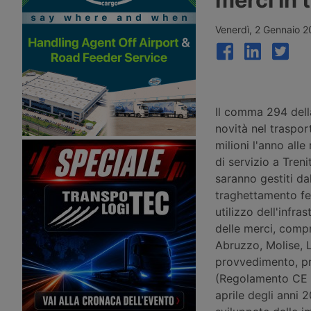
del potenziamento dei raccordi con la
ferroviaria merci di Snc
galleria di base del Brennero. Ora si
campo Ep Group di Dan
parla del completamento nel 2043.
Křetínský, la tedesca R
Venerdì, 2 Gennaio 
fondo d’investimento n
identificato.
Il comma 294 dell
novità nel traspor
milioni l'anno alle
di servizio a Treni
saranno gestiti dal
traghettamento fer
utilizzo dell'infra
delle merci, compre
Abruzzo, Molise, La
provvedimento, pre
(Regolamento CE 1
aprile degli anni 