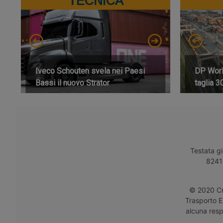
TECNICA
Iveco Schouten svela nei Paesi
DP World
Bassi il nuovo Strator
taglia 3
Testata gi
8241 
© 2020 Cro
Trasporto E
alcuna respo