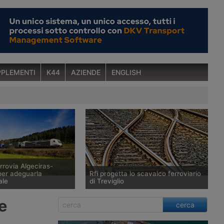
PLEMENTI
K44
AZIENDE
ENGLISH
rrovia Algeciras-
er adeguarla
Rfi progetta lo scavalco ferroviario
ale
di Treviglio
o di un vasto proramma
Rfi si rende conto a distanza di
e
cerca
ento delle
vent’anni di avere fatto un errore di
e ferroviarie,
valutazione in occasione del