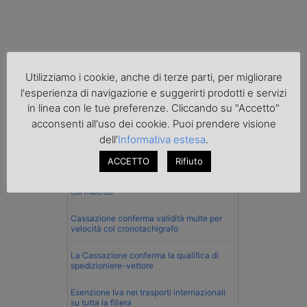
Utilizziamo i cookie, anche di terze parti, per migliorare
l'esperienza di navigazione e suggerirti prodotti e servizi
in linea con le tue preferenze. Cliccando su "Accetto"
Normativa
acconsenti all'uso dei cookie. Puoi prendere visione
dell'
Informativa estesa
.
La riforma del Codice della Strada punta
sull’autotrasporto
ACCETTO
Rifiuto
Imprenditore di Prato assolto per infortunio
col muletto
Cassazione conferma validità multe per
velocità col cronotachigrafo
La Cassazione conferma la qualifica di
spedizioniere-vettore
Esenzione Iva nei trasporti internazionali
su tutta la filiera