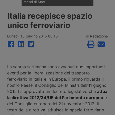
merci di Sncf
Cma Cgm si ritira dalla corsa per una quota
Italia recepisce spazio
di minoranza in Rail Logistics Europe, la
divisione ferroviaria merci di Sncf. Restano
unico ferroviario
in campo Ep Group di Daniel Křetínský, la
tedesca Rhenus e un fondo d’investimento
non ancora identificato.
Lunedì, 15 Giugno 2015 06:16
di Redazione
La scorsa settimana sono avvenuti due importanti
eventi per la liberalizzazione del trasporto
ferroviario in Italia e in Europa. Il primo riguarda il
nostro Paese: il Consiglio dei Ministri dell'11 giugno
2015 ha approvato un decreto legislativo che
attua
la direttiva 2012/34/UE del Parlamento europeo
e
del Consiglio europeo del 21 novembre 2012. Il
testo della direttiva istituisce lo spazio ferroviario