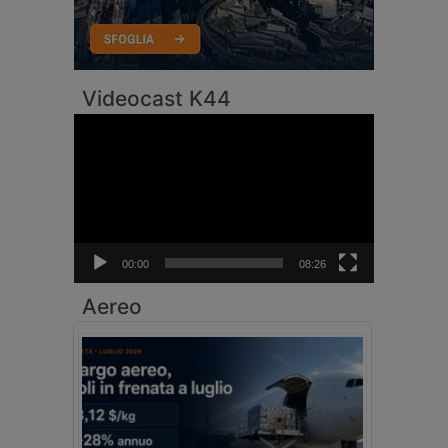
Videocast K44
Video
Player
00:00
08:26
Aereo