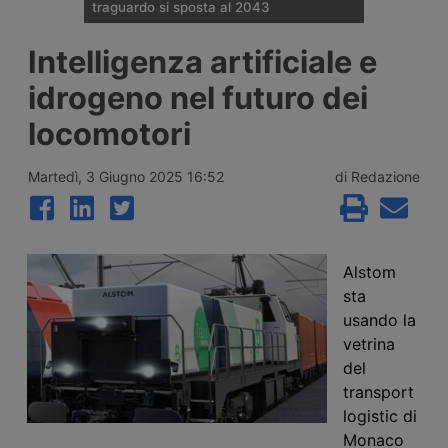
traguardo si sposta al 2043
Il Governo tedesco ha confermato
Intelligenza artificiale e
l’allungamento dei tempi per i cantieri e la
successiva apertura all’esercizio del
idrogeno nel futuro dei
potenziamento dei raccordi con la galleria
di base del Brennero. Ora si parla del
locomotori
completamento nel 2043.
Martedì, 3 Giugno 2025 16:52
di Redazione
Alstom
sta
usando la
vetrina
del
transport
logistic di
Monaco