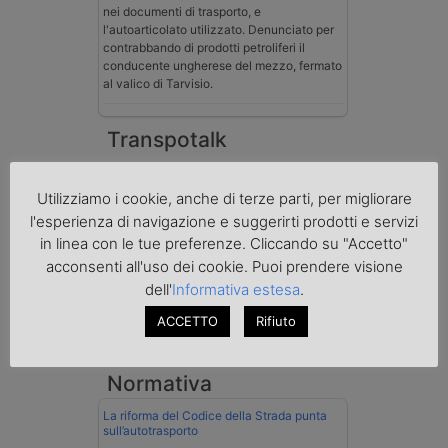
nei documenti di trasporto, e
l'autoarticolato utilizzato. Denunciato per
contrabbando di prodotti petroliferi il
conducente ungherese del mezzo, fermato
al valico di Tarvisio.
Transpotalk
Utilizziamo i cookie, anche di terze parti, per migliorare
l'esperienza di navigazione e suggerirti prodotti e servizi
in linea con le tue preferenze. Cliccando su "Accetto"
acconsenti all'uso dei cookie. Puoi prendere visione
dell'
Informativa estesa
.
ACCETTO
Rifiuto
Normativa
La riforma del Codice della Strada punta
sull’autotrasporto