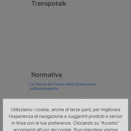
Transpotalk
Normativa
La riforma del Codice della Strada punta
sull’autotrasporto
Imprenditore di Prato assolto per infortunio
col muletto
Utilizziamo i cookie, anche di terze parti, per migliorare
l'esperienza di navigazione e suggerirti prodotti e servizi
Cassazione conferma validità multe per
velocità col cronotachigrafo
in linea con le tue preferenze. Cliccando su "Accetto"
acconsenti all'uso dei cookie. Puoi prendere visione