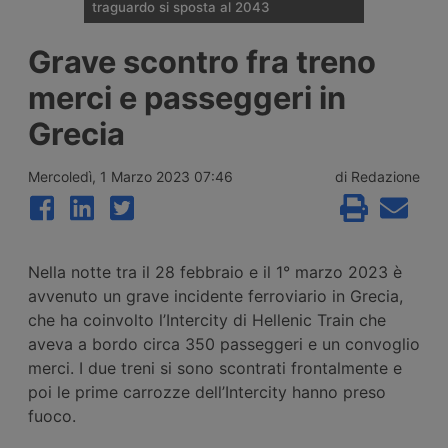
traguardo si sposta al 2043
Il Governo tedesco ha confermato
Grave scontro fra treno
l’allungamento dei tempi per i cantieri e la
successiva apertura all’esercizio del
merci e passeggeri in
potenziamento dei raccordi con la galleria
di base del Brennero. Ora si parla del
Grecia
completamento nel 2043.
Mercoledì, 1 Marzo 2023 07:46
di Redazione
Nella notte tra il 28 febbraio e il 1° marzo 2023 è
avvenuto un grave incidente ferroviario in Grecia,
che ha coinvolto l’Intercity di Hellenic Train che
aveva a bordo circa 350 passeggeri e un convoglio
merci. I due treni si sono scontrati frontalmente e
poi le prime carrozze dell’Intercity hanno preso
fuoco.