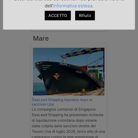
La Cassazione conferma la qualifica di
dell'
Informativa estesa
.
spedizioniere-vettore
ACCETTO
Rifiuto
Esenzione Iva nei trasporti internazionali
su tutta la filiera
Mare
SeaLead Shipping liquidata dopo le
sanzioni Usa
La compagnia container di Singapore
SeaLead Shipping ha presentato richiesta
di liquidazione volontaria dopo essere
stata colpita dalle sanzioni dirette del
Tesoro Usa di luglio 2026, terzo atto di una
campagna contro la rete armatoriale di