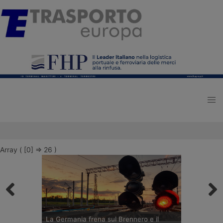
Array ( [0] => 26 )
La Germania frena sul Brennero e il