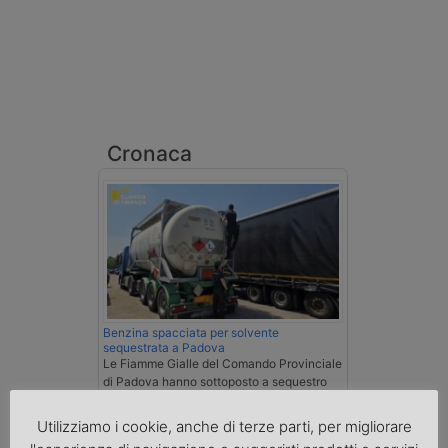
Cronaca
Benzina spacciata per solvente
sequestrata a Padova
Le Fiamme Gialle del Comando Provinciale
di Padova hanno sottoposto a sequestro
preventivo 33mila litri di benzina di
contrabbando, dichiarata come solvente
Utilizziamo i cookie, anche di terze parti, per migliorare
nei documenti di trasporto, e