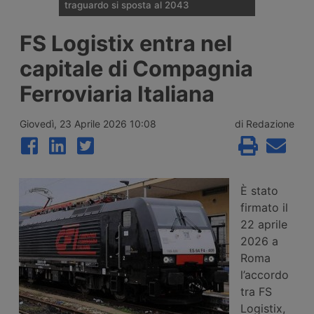
traguardo si sposta al 2043
Il Governo tedesco ha confermato
FS Logistix entra nel
l’allungamento dei tempi per i cantieri e la
successiva apertura all’esercizio del
capitale di Compagnia
potenziamento dei raccordi con la galleria
di base del Brennero. Ora si parla del
Ferroviaria Italiana
completamento nel 2043.
Giovedì, 23 Aprile 2026 10:08
di Redazione
È stato
firmato il
22 aprile
2026 a
Roma
l’accordo
tra FS
Logistix,