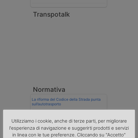
Transpotalk
Normativa
La riforma del Codice della Strada punta
sull’autotrasporto
Imprenditore di Prato assolto per infortunio
Utilizziamo i cookie, anche di terze parti, per migliorare
col muletto
l'esperienza di navigazione e suggerirti prodotti e servizi
Cassazione conferma validità multe per
in linea con le tue preferenze. Cliccando su "Accetto"
velocità col cronotachigrafo