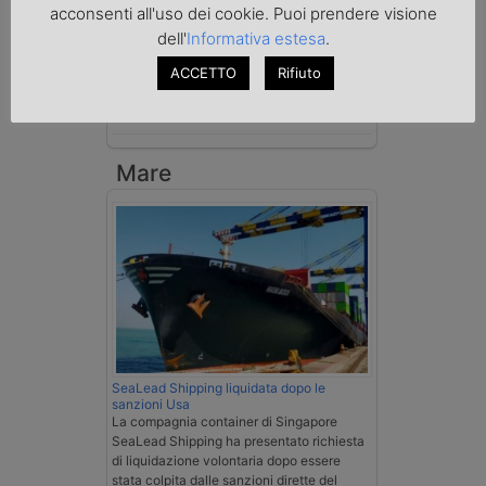
acconsenti all'uso dei cookie. Puoi prendere visione
dell'
Informativa estesa
.
La Cassazione conferma la qualifica di
spedizioniere-vettore
ACCETTO
Rifiuto
Esenzione Iva nei trasporti internazionali
su tutta la filiera
Mare
SeaLead Shipping liquidata dopo le
sanzioni Usa
La compagnia container di Singapore
SeaLead Shipping ha presentato richiesta
di liquidazione volontaria dopo essere
stata colpita dalle sanzioni dirette del