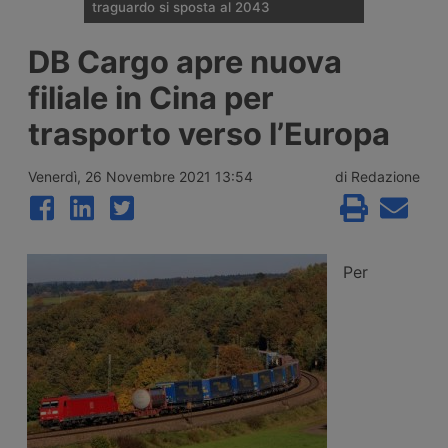
traguardo si sposta al 2043
Il Governo tedesco ha confermato
DB Cargo apre nuova
l’allungamento dei tempi per i cantieri e la
successiva apertura all’esercizio del
filiale in Cina per
potenziamento dei raccordi con la galleria
di base del Brennero. Ora si parla del
trasporto verso l’Europa
completamento nel 2043.
Venerdì, 26 Novembre 2021 13:54
di Redazione
Per