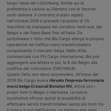
lungo l'asse del Lötschberg. Anche qui la
preferenza è caduta su Siemens con le Vectron
multi-sistema. Il contratto è stato siglato
nell'ottobre 2019 e prevede l'acquisto di 25
macchine da impiegare nel corridoio nord-sud, dal
Belgio e dai Paesi Bassi fino all'Italia. Da
sottolineare il fatto che Bls Cargo allarga la propria
operatività nel traffico merci transfrontaliero
conquistando il mercato belga. Nella sfida
commerciale con Ffs Cargo International, Bls può
aggiungere una lettera in più, la B del Belgio alla
codifica del costruttore (DACHINLB).
Questo fatto non deve sorprendere. All'inizio del
2019 Bls Cargo aveva
rilevato l'impresa ferroviaria
merci belga Crossrail Benelux NV,
attiva con i
propri treni in Belgio e Germania. Le nuove
locomotive offrono quindi la possibilità di
effettuare servizi transfrontalieri senza più limiti tra
il nord e il sud dell'Europa. Le Vectron non sono