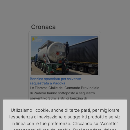
Cronaca
Benzina spacciata per solvente
sequestrata a Padova
Le Fiamme Gialle del Comando Provinciale
di Padova hanno sottoposto a sequestro
preventivo 33mila litri di benzina di
contrabbando, dichiarata come solvente
nei documenti di trasporto, e
Utilizziamo i cookie, anche di terze parti, per migliorare
l'autoarticolato utilizzato. Denunciato per
l'esperienza di navigazione e suggerirti prodotti e servizi
contrabbando di prodotti petroliferi il
in linea con le tue preferenze. Cliccando su "Accetto"
conducente ungherese del mezzo, fermato
al valico di Tarvisio.