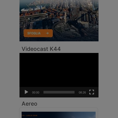
Videocast K44
Video
Player
00:00
08:26
Aereo