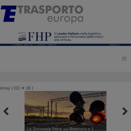
Array ( [0] => 26 )
La Germania frena sul Brennero e il