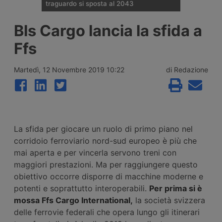
traguardo si sposta al 2043
Il Governo tedesco ha confermato
Bls Cargo lancia la sfida a
l’allungamento dei tempi per i cantieri e la
successiva apertura all’esercizio del
Ffs
potenziamento dei raccordi con la galleria
di base del Brennero. Ora si parla del
completamento nel 2043.
Martedì, 12 Novembre 2019 10:22
di Redazione
La sfida per giocare un ruolo di primo piano nel
corridoio ferroviario nord-sud europeo è più che
mai aperta e per vincerla servono treni con
maggiori prestazioni. Ma per raggiungere questo
obiettivo occorre disporre di macchine moderne e
potenti e soprattutto interoperabili.
Per prima si è
mossa Ffs Cargo International,
la società svizzera
delle ferrovie federali che opera lungo gli itinerari