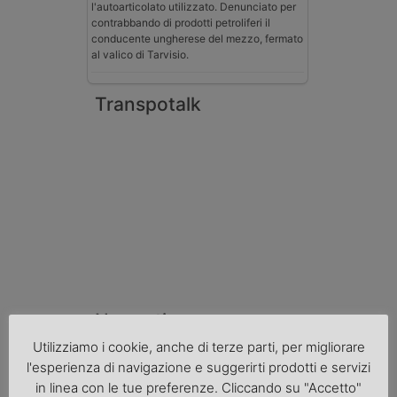
l'autoarticolato utilizzato. Denunciato per
contrabbando di prodotti petroliferi il
conducente ungherese del mezzo, fermato
al valico di Tarvisio.
Transpotalk
Normativa
Utilizziamo i cookie, anche di terze parti, per migliorare
La riforma del Codice della Strada punta
sull’autotrasporto
l'esperienza di navigazione e suggerirti prodotti e servizi
in linea con le tue preferenze. Cliccando su "Accetto"
Imprenditore di Prato assolto per infortunio