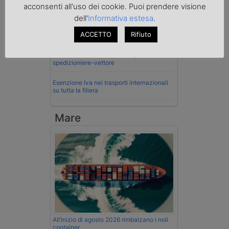
acconsenti all'uso dei cookie. Puoi prendere visione
col muletto
dell'
Informativa estesa
.
Cassazione conferma validità multe per
ACCETTO
Rifiuto
velocità col cronotachigrafo
La Cassazione conferma la qualifica di
spedizioniere-vettore
Esenzione Iva nei trasporti internazionali
su tutta la filiera
Mare
All’inizio di agosto 2026 rimbalzano i noli
container