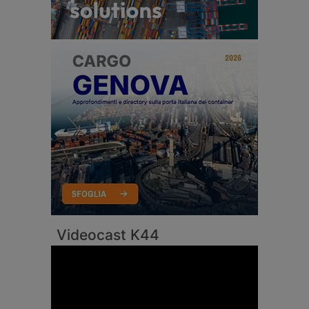
Videocast K44
Video
Player