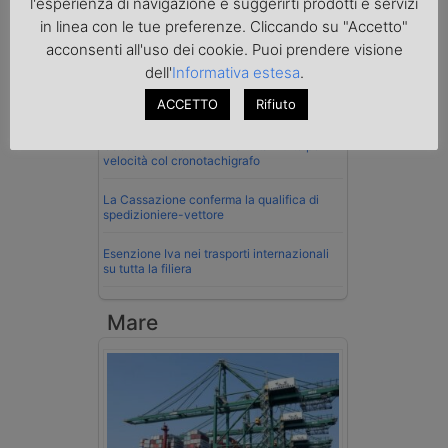
Normativa
l'esperienza di navigazione e suggerirti prodotti e servizi
in linea con le tue preferenze. Cliccando su "Accetto"
La riforma del Codice della Strada punta
acconsenti all'uso dei cookie. Puoi prendere visione
sull’autotrasporto
dell'
Informativa estesa
.
Imprenditore di Prato assolto per infortunio
ACCETTO
Rifiuto
col muletto
Cassazione conferma validità multe per
velocità col cronotachigrafo
La Cassazione conferma la qualifica di
spedizioniere-vettore
Esenzione Iva nei trasporti internazionali
su tutta la filiera
Mare