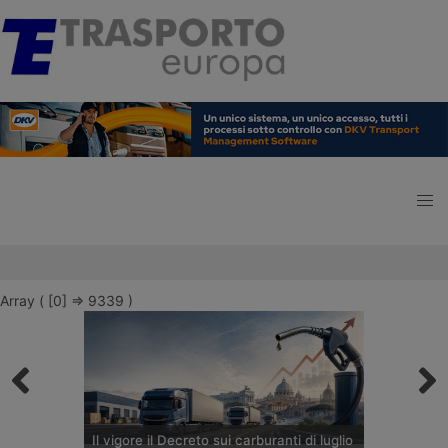
Array ( [0] => 9339 )
Il vigore il Decreto sui carburanti di luglio