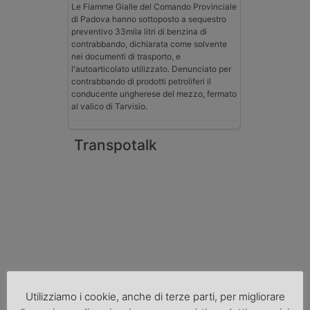
Le Fiamme Gialle del Comando Provinciale
di Padova hanno sottoposto a sequestro
preventivo 33mila litri di benzina di
contrabbando, dichiarata come solvente
nei documenti di trasporto, e
l'autoarticolato utilizzato. Denunciato per
contrabbando di prodotti petroliferi il
conducente ungherese del mezzo, fermato
al valico di Tarvisio.
Transpotalk
Utilizziamo i cookie, anche di terze parti, per migliorare