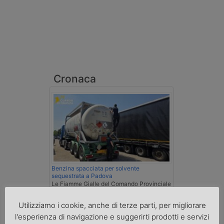
Cronaca
Benzina spacciata per solvente
sequestrata a Padova
Le Fiamme Gialle del Comando Provinciale
di Padova hanno sottoposto a sequestro
preventivo 33mila litri di benzina di
Utilizziamo i cookie, anche di terze parti, per migliorare
contrabbando, dichiarata come solvente
l'esperienza di navigazione e suggerirti prodotti e servizi
nei documenti di trasporto, e