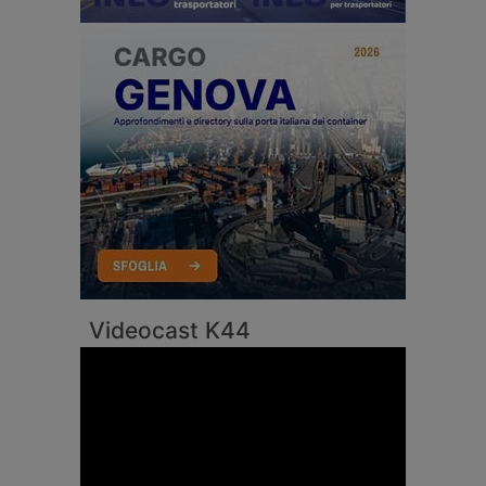
Videocast K44
Video
Player