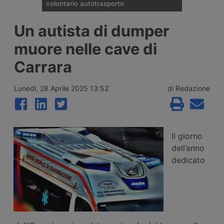
volontario autotrasporto
Il Comitato Centrale dell’Albo nazionale
Un autista di dumper
degli Autotrasportatori ha pubblicato
l’elenco delle 133 imprese monoveicolari
muore nelle cave di
ammesse agli incentivi da 15mila euro per
l’uscita volontaria dal mercato, nell’ambito
Carrara
del bando finanziato con 2 milioni di euro
per il 2026.
Lunedì, 28 Aprile 2025 13:52
di Redazione
Il giorno
dell’anno
dedicato