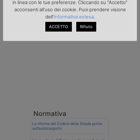
in linea con le tue preferenze. Cliccando su "Accetto"
l'autoarticolato utilizzato. Denunciato per
contrabbando di prodotti petroliferi il
acconsenti all'uso dei cookie. Puoi prendere visione
conducente ungherese del mezzo, fermato
dell'
Informativa estesa
.
al valico di Tarvisio.
ACCETTO
Rifiuto
Transpotalk
Normativa
La riforma del Codice della Strada punta
sull’autotrasporto