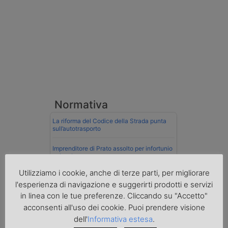
Normativa
La riforma del Codice della Strada punta
sull’autotrasporto
Imprenditore di Prato assolto per infortunio
col muletto
Utilizziamo i cookie, anche di terze parti, per migliorare
Cassazione conferma validità multe per
l'esperienza di navigazione e suggerirti prodotti e servizi
velocità col cronotachigrafo
in linea con le tue preferenze. Cliccando su "Accetto"
La Cassazione conferma la qualifica di
acconsenti all'uso dei cookie. Puoi prendere visione
spedizioniere-vettore
dell'
Informativa estesa
.