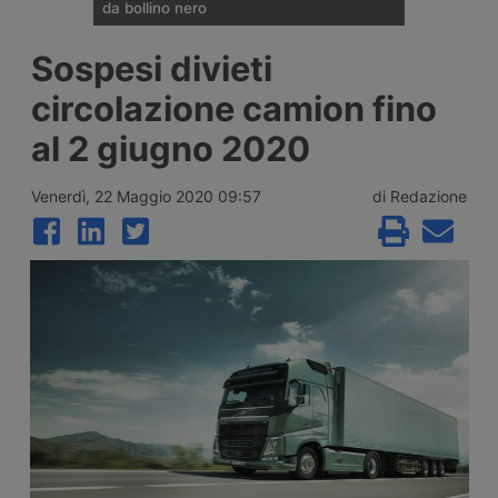
da bollino nero
Divieti di circolazione per i veicoli industriali
Sospesi divieti
e potenziamento del personale Anas sulla
rete nazionale nel weekend che apre la
circolazione camion fino
settimana di Ferragosto, con oltre 25
milioni di spostamenti attesi tra il 7 e il 9
al 2 giugno 2020
agosto 2026.
Venerdì, 22 Maggio 2020 09:57
di Redazione