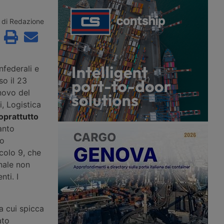
ore dopo essere
veterani, mentre l’autotrasporto
cato oltre 24 ore vicino
soffre di una carenza strutturale di
in Spagna, con
conducenti. Il provvedimento giunge
di Redazione
superiori ai 42 gradi e
dopo la revoca delle patenti a circa
ondizionata funzionante.
200mila immigrati con status
denuncia i ritardi
temporaneo.
nell’assistenza stradale.
nfederali e
so il 23
novo del
, Logistica
oprattutto
anto
no
icolo 9, che
onale non
nti. I
a cui spicca
ato