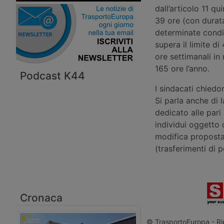
dall’articolo 11 q
39 ore (con durat
determinate condiz
supera il limite d
ore settimanali in
165 ore l’anno.
Podcast K44
I sindacati chied
Si parla anche di 
dedicato alle pari
individui oggetto 
modifica proposta 
(trasferimenti di 
Cronaca
© TrasportoEuropa - Rip