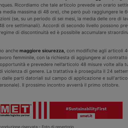
uinques. Ricordiamo che tale articolo prevede un orario sett
a media massima di 48 ore), che però può raggiungere le 6
ioni (se, su un periodo di sei mesi, la media delle ore di l
i 48 ore settimanali). Accordi di secondo livello possono pr
 regime di discontinuità ed è possibile accumulare straordina
ono anche
maggiore sicurezza,
con modifiche agli articoli 4
lavoro femminile, con la richiesta di aggiungere al contratt
 opportunità e prevedere nell’articolo 48 misure volte alla tu
di violenza di genere. La trattativa è proseguita il 24 sette
dalle parti datoriali sul campo di applicazione e sull'artic
personale). Il prossimo incontro avverrà il primo ottobre.
roduzione riservata - Foto di repertorio