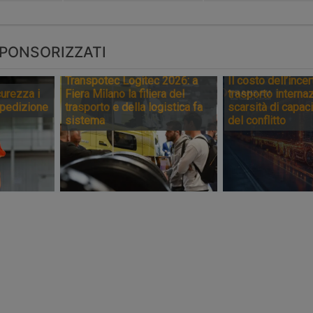
PONSORIZZATI
Transpotec Logitec 2026: a
Il costo dell’incer
urezza i
Fiera Milano la filiera del
trasporto internaz
spedizione
trasporto e della logistica fa
scarsità di capaci
sistema
del conflitto