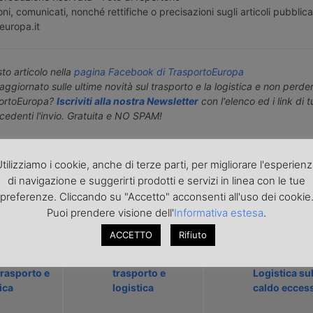
ni, comunicati, nonché rettifiche o precisazioni sugli articoli pubblica
europa.it
o articolo nella
pagina Facebook di TrasportoEuropa
aggiornato sulle ultime novità sul trasporto e la logistica e non perd
portoEuropa?
Iscriviti alla nostra Newsletter
con l'elenco ed i link di tut
ecedenti l'invio. Gratuita e NO SPAM!
icolo precedente
Articolo successivo »
tilizziamo i cookie, anche di terze parti, per migliorare l'esperien
di navigazione e suggerirti prodotti e servizi in linea con le tue
preferenze. Cliccando su "Accetto" acconsenti all'uso dei cookie
ARTICOLI CORRELATI
Puoi prendere visione dell'
Informativa estesa
.
ACCETTO
Rifiuto
026 sparirà
Nuova rata di
Cosa prevede
llo 6J del
aumenti per Ccnl
Ccnl Traspor
trasporto e
trasporto e
Logistica su
ica
logistica
caldo ecces