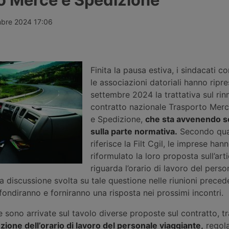
ndustriali del
2026, portando il pieno di un
colpo di cal
 secondo lo
autocarro con massa complessiva
rimasto bloc
ttura da 74
fino a 7,5 tonnellate a 1.040 euro,
a Ontígola, 
mbre 2024 17:06
etto
senza possibilità di recupero delle
temperature 
r
accise. Il credito d’imposta
senza aria c
nque aree di
introdotto dal Governo copre solo il
Il sindacato 
a e Germania.
22% circa dei veicoli industriali
dell’azienda 
circolanti in Italia.
Finita la pausa estiva, i sindacati co
le associazioni datoriali hanno ripre
settembre 2024 la trattativa sul rin
contratto nazionale Trasporto Merci
e Spedizione,
che sta avvenendo s
sulla parte normativa.
Secondo qu
riferisce la Filt Cgil, le imprese han
riformulato la loro proposta sull’art
riguarda l’orario di lavoro del pers
a discussione svolta su tale questione nelle riunioni precede
fondiranno e forniranno una risposta nei prossimi incontri.
 sono arrivate sul tavolo diverse proposte sul contratto, tr
uzione dell’orario di lavoro del personale viaggiante,
regol