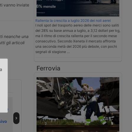
ti vanno inviate
Rallenta la crescita a luglio 2026 dei noli aerei
I noli spot del trasporto aereo delle merci sono saliti
del 28% su base annua a luglio, a 3,12 dollari per kg,
ma il ritmo di crescita rallenta per il secondo mese
erti neanche una
consecutivo. Secondo Xeneta il mercato affronta
ti gli articoli
una seconda metà del 2026 più debole, con pochi
segnali di stagione …
Ferrovia
za
.
 il
Le novità negli
Intervista | Fiap,
to e
appalti di
la committenza
l
logistica col
deve considerare
sivo
nuovo Ccnl
i costi del Ccnl