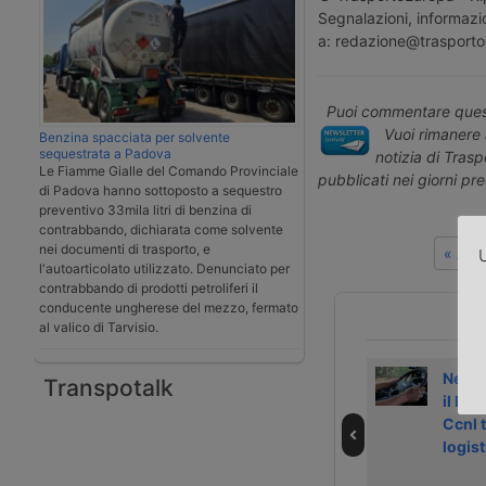
Segnalazioni, informazio
a: redazione@trasporto
Puoi commentare quest
Vuoi rimanere 
Benzina spacciata per solvente
sequestrata a Padova
notizia di Tras
Le Fiamme Gialle del Comando Provinciale
pubblicati nei giorni pr
di Padova hanno sottoposto a sequestro
preventivo 33mila litri di benzina di
contrabbando, dichiarata come solvente
nei documenti di trasporto, e
« Art
U
l'autoarticolato utilizzato. Denunciato per
contrabbando di prodotti petroliferi il
conducente ungherese del mezzo, fermato
al valico di Tarvisio.
I dettagli degli
K44 videocast:
Nel 2
Transpotalk
aumenti del
rinnovo del
il live
contratto
contratto
Ccnl 
Logistica e
Trasporto e
logist
Trasporto
Logistica