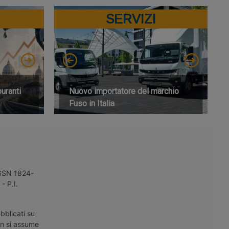
SERVIZI
buranti
Nuovo importatore del marchio
Fuso in Italia
 ISSN 1824-
- P.I.
bblicati su
on si assume