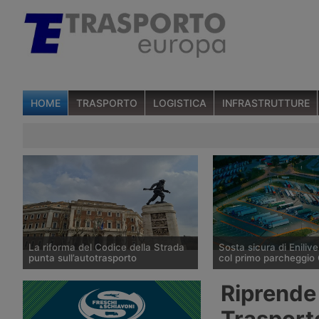
HOME
TRASPORTO
LOGISTICA
INFRASTRUTTURE
La riforma del Codice della Strada
Sosta sicura di Enilive
punta sull’autotrasporto
col primo parcheggio 
Il ministero dei Trasporti ha
Enilive Austria ha apert
Riprende 
presentato alla fine di luglio 2026 le
Marienkirchen bei Schä
linee della riforma del Codice della
l’autostrada A8 Innkreis
Trasport