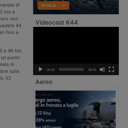
imanale di
0 ore a
avoro non
Videocast K44
evedere 44
Video
ri fino a
Player
6 e 46 bis.
o un punto
tela di
00:00
08:26
mbre sulla
olo 33
Aereo