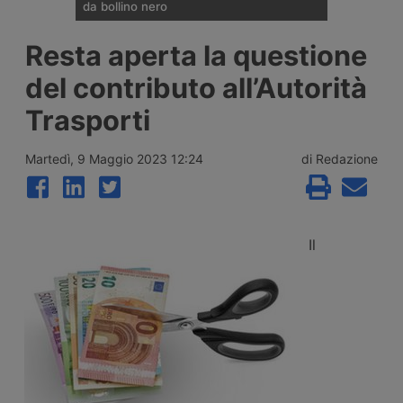
da bollino nero
Divieti di circolazione per i veicoli industriali
Resta aperta la questione
e potenziamento del personale Anas sulla
rete nazionale nel weekend che apre la
del contributo all’Autorità
settimana di Ferragosto, con oltre 25
milioni di spostamenti attesi tra il 7 e il 9
Trasporti
agosto 2026.
Martedì, 9 Maggio 2023 12:24
di Redazione
Il