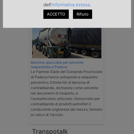
dell'
Informativa estesa
.
Cronaca
ACCETTO
Rifiuto
Benzina spacciata per solvente
sequestrata a Padova
Le Fiamme Gialle del Comando Provinciale
di Padova hanno sottoposto a sequestro
preventivo 33mila litri di benzina di
contrabbando, dichiarata come solvente
nei documenti di trasporto, e
l'autoarticolato utilizzato. Denunciato per
contrabbando di prodotti petroliferi il
conducente ungherese del mezzo, fermato
al valico di Tarvisio.
Transpotalk