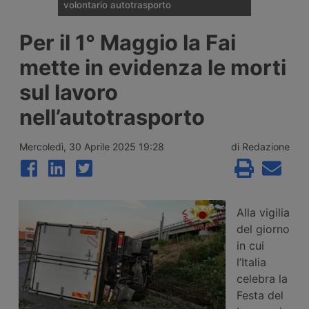
volontario autotrasporto
Il Comitato Centrale dell’Albo nazionale
Per il 1° Maggio la Fai
degli Autotrasportatori ha pubblicato
l’elenco delle 133 imprese monoveicolari
mette in evidenza le morti
ammesse agli incentivi da 15mila euro per
l’uscita volontaria dal mercato, nell’ambito
sul lavoro
del bando finanziato con 2 milioni di euro
per il 2026.
nell’autotrasporto
Mercoledì, 30 Aprile 2025 19:28
di Redazione
Alla vigilia
del giorno
in cui
l’Italia
celebra la
Festa del