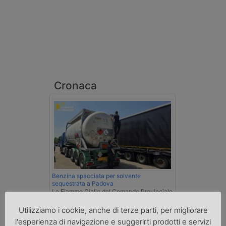
Cronaca
Benzina spacciata per solvente
sequestrata a Padova
Le Fiamme Gialle del Comando Provinciale
di Padova hanno sottoposto a sequestro
Utilizziamo i cookie, anche di terze parti, per migliorare
preventivo 33mila litri di benzina di
contrabbando, dichiarata come solvente
l'esperienza di navigazione e suggerirti prodotti e servizi