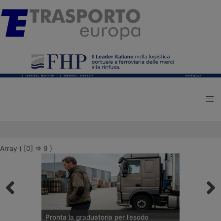
Array ( [0] => 9 )
Pronta la graduatoria per l’esodo