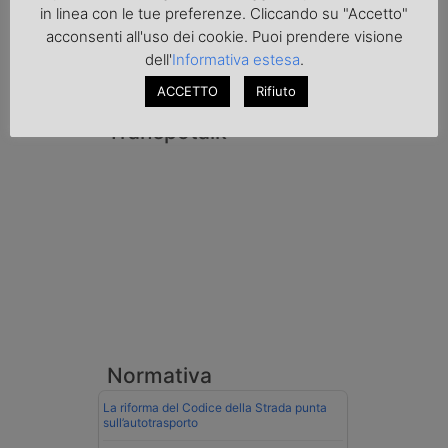
nei documenti di trasporto, e
in linea con le tue preferenze. Cliccando su "Accetto"
l'autoarticolato utilizzato. Denunciato per
acconsenti all'uso dei cookie. Puoi prendere visione
contrabbando di prodotti petroliferi il
conducente ungherese del mezzo, fermato
dell'
Informativa estesa
.
al valico di Tarvisio.
ACCETTO
Rifiuto
Transpotalk
Normativa
La riforma del Codice della Strada punta
sull’autotrasporto