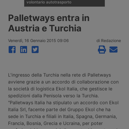
volontario autotrasporto
Il Comitato Centrale dell’Albo nazionale
Palletways entra in
degli Autotrasportatori ha pubblicato
l’elenco delle 133 imprese monoveicolari
Austria e Turchia
ammesse agli incentivi da 15mila euro per
l’uscita volontaria dal mercato, nell’ambito
del bando finanziato con 2 milioni di euro
Venerdì, 16 Gennaio 2015 09:06
di Redazione
per il 2026.
L'ingresso della Turchia nella rete di Palletways
avviene grazie a un accordo di collaborazione con
la società di logistica Ekol Italia, che gestisce le
spedizioni dalla Penisola verso la Turchia.
"Palletways Italia ha stipulato un accordo con Ekol
Italia Srl, facente parte del Gruppo Ekol che ha
sede in Turchia e filiali in Italia, Spagna, Germania,
Francia, Bosnia, Grecia e Ucraina, per poter