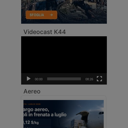
Videocast K44
Video
Player
00:00
08:26
Aereo