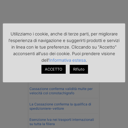
Utilizziamo i cookie, anche di terze parti, per migliorare
l'esperienza di navigazione e suggerirti prodotti e servizi
in linea con le tue preferenze. Cliccando su "Accetto"
Normativa
acconsenti all'uso dei cookie. Puoi prendere visione
La riforma del Codice della Strada punta
dell'
Informativa estesa
.
sull’autotrasporto
ACCETTO
Rifiuto
Imprenditore di Prato assolto per infortunio
col muletto
Cassazione conferma validità multe per
velocità col cronotachigrafo
La Cassazione conferma la qualifica di
spedizioniere-vettore
Esenzione Iva nei trasporti internazionali
su tutta la filiera