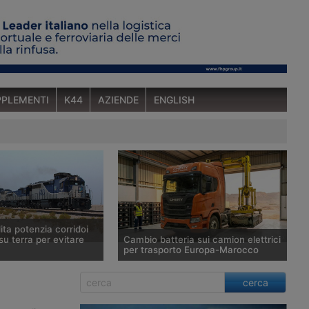
PLEMENTI
K44
AZIENDE
ENGLISH
ta potenzia corridoi
su terra per evitare
Cambio batteria sui camion elettrici
per trasporto Europa-Marocco
nnunciato l’avvio di un
Siglata un’alleanza a tre per creare un
cerca
oviario verso la
corridoio di autotrasporto a trazione
Arabia Saudita ha
elettrica tra Francia e Marocco, che si