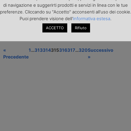
nevicata iniziata giovedì 5
5 Febbraio 2015
- Il presidente di Co
di navigazione e suggerirti prodotti e servizi in linea con le tue
 la circolazione dei veicoli
Trasporti, Amedeo Genedani, lancia u
preferenze. Cliccando su "Accetto" acconsenti all'uso dei cookie
emiliano dell'autostrada A1. La
Governo: "Senza la certezza del pa
Puoi prendere visione dell'
Informativa estesa
.
istero dei Trasporti
trenta giorni, molti autotrasportatori 
ietà autostradali.
Una situazione sorta dalla nuova nor
ACCETTO
Rifiuto
inserita nella Legge di Stabilità 2015.
«
1
…
313
314
315
316
317
…
320
Successivo
Precedente
»