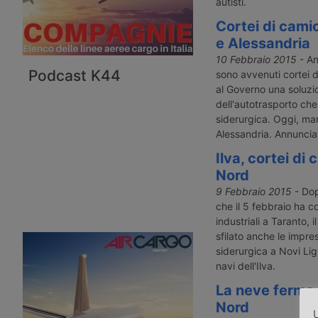
autisti.
Cortei di camio
e Alessandria
10 Febbraio 2015
- An
Podcast K44
sono avvenuti cortei d
al Governo una soluzio
dell'autotrasporto che 
siderurgica. Oggi, man
Alessandria. Annunci
Ilva, cortei di
Nord
9 Febbraio 2015
- Dop
che il 5 febbraio ha co
industriali a Taranto,
sfilato anche le impre
siderurgica a Novi Lig
navi dell'Ilva.
La neve ferma 
Nord
U