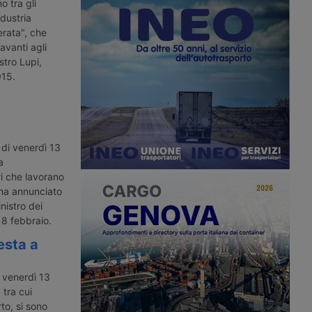
na rete di trasporto
basa sulla tecnica del cambio rapido
o tra gli
e integra treno e
delle batterie sui veicoli industriali. Il
ndustria
vitare la rotta navale
progetto inizierà con cento camion
erata", che
nello Stretto di Hormuz.
della cinese Chery.
avanti agli
istro Lupi,
015.
 di venerdì 13
a
i che lavorano
o ha annunciato
nistro dei
 18 febbraio.
esta a
 venerdì 13
 tra cui
to, si sono