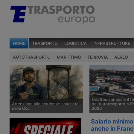
HOME
TRASPORTO
LOGISTICA
INFRASTRUTTURE
AUTOTRASPORTO
MARITTIMO
FERROVIA
AEREO
Unatras annuncia il f
Attenzione alle scadenze sbagliate
dell’autotrasporto a f
della Cqc
2026
Il ministero dei Trasporti ha
Nel primo pomeriggio d
Salario minimo 
comunicato solo nel marzo 2026 un
2026, Unatras ha annun
anche in Franc
disallineamento nel database Anag
avere comunicato alla