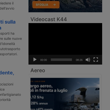
iedere il
ell'avvio
Videocast K44
i sulla
Video
a
Player
asporti ha
re sulle nuove
d'idoneità
autotrasporto
asportatori.
00:00
08:26
Aereo
dente,
ociazioni
tice
onfartigianato
riorità