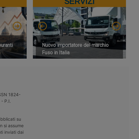
SERVIZI
buranti
Nuovo importatore del marchio
Fuso in Italia
 ISSN 1824-
- P.I.
bblicati su
on si assume
i inviati dai