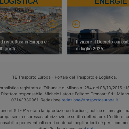
LOGISTICA
ENERGIE
 ristruttura in Europa e
Il vigore il Decreto sui car
00 posti
di luglio 2026
TE Trasporto Europa - Portale del Trasporto e Logistica.
ornalistica registrata al Tribunale di Milano n. 284 del 08/10/2015 -
Direttore responsabile: Michele Latorre Editore: Cronoart Srl - Milano 
03143330961. Redazione
redazione@trasportoeuropa.it
noart Srl - E' vietata la riproduzione di articoli, notizie e immagini pu
uropa senza espressa autorizzazione scritta dell'editore. L'editore n
nsabilità per eventuali errori contenuti negli articoli né per i comment
lettori. Per la privacy leggi
qui