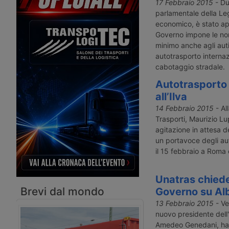
che, tra ottobre 2021 e agosto 2022,
di Garanzia per lo Scio
17 Febbraio 2015
- Du
ha generato Carte di qualificazione
indetto il fermo naziona
parlamentale della Le
del conducente con scadenze errate.
dell’autotrasporto dal 
economico, è stato a
Decine di migliaia di autisti
maggio 2026. Polemiche
Governo impone le nor
professionali rischiano sanzioni,
sospeso, di Trasportou
minimo anche agli auti
sospensioni e costi di rinnovo fino a
2.550 euro.
autotrasporto internaz
cabotaggio stradale.
Autotrasporto 
all’Ilva
14 Febbraio 2015
- All
Trasporti, Maurizio Lu
agitazione in attesa d
un portavoce degli aut
il 15 febbraio a Roma 
Unatras chiede
Brevi dal mondo
Governo su Al
13 Febbraio 2015
- Ve
nuovo presidente dell'
Amedeo Genedani, ha 