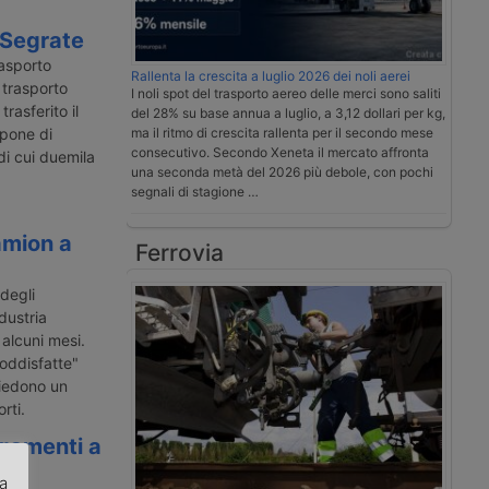
 Segrate
rasporto
Rallenta la crescita a luglio 2026 dei noli aerei
 trasporto
I noli spot del trasporto aereo delle merci sono saliti
trasferito il
del 28% su base annua a luglio, a 3,12 dollari per kg,
spone di
ma il ritmo di crescita rallenta per il secondo mese
consecutivo. Secondo Xeneta il mercato affronta
di cui duemila
una seconda metà del 2026 più debole, con pochi
segnali di stagione …
amion a
Ferrovia
degli
dustria
alcuni mesi.
soddisfatte"
iedono un
rti.
gamenti a
za