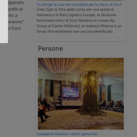
nfartigianato
Si stringe la rosa dei candidati per le merci di Sncf
n appello al
Cma Cgm si ritira dalla corsa per una quota di
.
gamento a
minoranza in Rail Logistics Europe, la divisione
ferroviaria merci di Sncf. Restano in campo Ep
chiuderanno".
Group di Daniel Křetínský, la tedesca Rhenus e un
ma sul Durc
fondo d’investimento non ancora identificato.
Persone
Assagenti rinnova i vertici genovesi