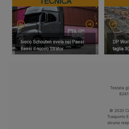
TECNICA
Iveco Schouten svela nei Paesi
DP World
Bassi il nuovo Strator
taglia 3
Testata gi
8241 
© 2020 Cro
Trasporto E
alcuna respo