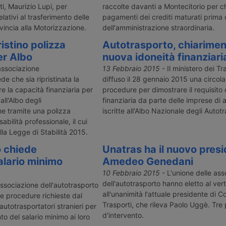
ti, Maurizio Lupi, per
raccolte davanti a Montecitorio per ch
elativi al trasferimento delle
pagamenti dei crediti maturati prima d
incia alla Motorizzazione.
dell'amministrazione straordinaria.
ristino polizza
Autotrasporto, chiariment
er Albo
nuova idoneità finanziari
associazione
13 Febbraio 2015
- Il ministero dei Tr
de che sia ripristinata la
diffuso il 28 gennaio 2015 una circola
re la capacità finanziaria per
procedure per dimostrare il requisito 
all'Albo degli
finanziaria da parte delle imprese di 
he tramite una polizza
iscritte all'Albo Nazionale degli Autotr
abilità professionale, il cui
lla Legge di Stabilità 2015.
o chiede
Unatras ha il nuovo presi
lario minimo
Amedeo Genedani
10 Febbraio 2015
- L'unione delle ass
dell'autotrasporto hanno eletto al ver
ssociazione dell'autotrasporto
all'unanimità l'attuale presidente di C
 le procedure richieste dal
Trasporti, che rileva Paolo Uggè. Tre p
utotrasportatori stranieri per
d'intervento.
o del salario minimo ai loro