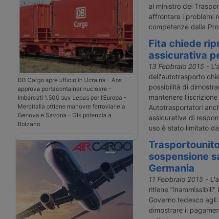
al ministro dei Traspor
affrontare i problemi r
competenze dalla Prov
Fita chiede rip
assicurativa p
13 Febbraio 2015
- L'
dell'autotrasporto chie
DB Cargo apre ufficio in Ucraina - Abs
possibilità di dimostra
approva portacontainer nucleare -
mantenere l'iscrizione 
Imbarcati 1.500 suv Lepas per l’Europa -
Mercitalia ottiene manovre ferroviarie a
Autotrasportatori anc
Genova e Savona - Gls potenzia a
assicurativa di respons
Bolzano
uso è stato limitato da
Trasportounit
sospensione sa
Germania
11 Febbraio 2015
- L'a
ritiene "inammissibili"
Governo tedesco agli a
dimostrare il pagament