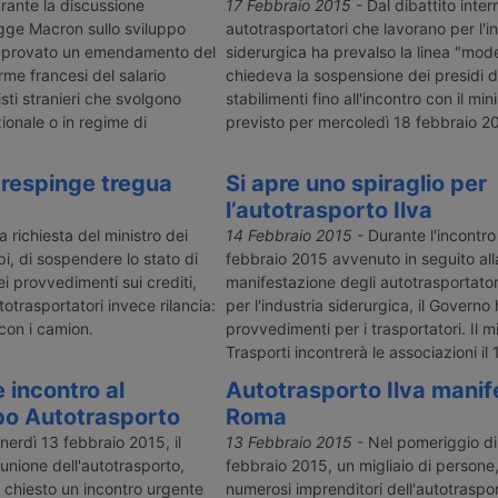
pero di avere
di cronotachigrafo smart di
annunciato u
rante la discussione
17 Febbraio 2015
- Dal dibattito intern
le
seconda generazione dal 1° luglio
terrestre, ch
gge Macron sullo sviluppo
autotrasportatori che lavorano per l'i
25 al 29
2026 per i veicoli tra 2,5 e 3,5
camion, per e
pprovato un emendamento del
siderurgica ha prevalso la linea "mod
 su quello,
tonnellate nei trasporti
che transita 
me francesi del salario
chiedeva la sospensione dei presidi d
nito.
internazionali e cabotaggio,
sti stranieri che svolgono
stabilimenti fino all'incontro con il min
chiarendo esclusioni, controlli e
ionale o in regime di
gestione dei casi misti.
previsto per mercoledì 18 febbraio 2
respinge tregua
Si apre uno spiraglio per
l’autotrasporto Ilva
a richiesta del ministro dei
14 Febbraio 2015
- Durante l'incontro
pi, di sospendere lo stato di
febbraio 2015 avvenuto in seguito all
ei provvedimenti sui crediti,
manifestazione degli autotrasportator
otrasportatori invece rilancia:
per l'industria siderurgica, il Govern
con i camion.
provvedimenti per i trasportatori. Il mi
Trasporti incontrerà le associazioni il
 incontro al
Autotrasporto Ilva manif
bo Autotrasporto
Roma
nerdì 13 febbraio 2015, il
13 Febbraio 2015
- Nel pomeriggio di
unione dell'autotrasporto,
febbraio 2015, un migliaio di persone,
chiesto un incontro urgente
numerosi imprenditori dell'autotraspor