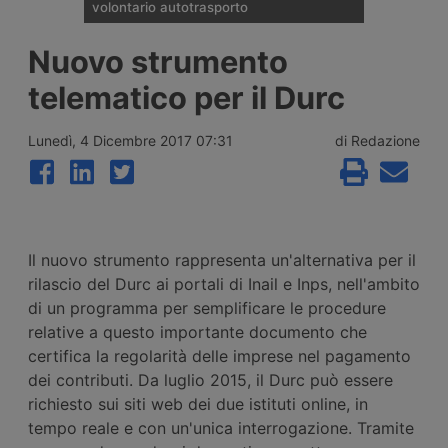
volontario autotrasporto
Il Comitato Centrale dell’Albo nazionale
Nuovo strumento
degli Autotrasportatori ha pubblicato
l’elenco delle 133 imprese monoveicolari
telematico per il Durc
ammesse agli incentivi da 15mila euro per
l’uscita volontaria dal mercato, nell’ambito
del bando finanziato con 2 milioni di euro
Lunedì, 4 Dicembre 2017 07:31
di Redazione
per il 2026.
Il nuovo strumento rappresenta un'alternativa per il
rilascio del Durc ai portali di Inail e Inps, nell'ambito
di un programma per semplificare le procedure
relative a questo importante documento che
certifica la regolarità delle imprese nel pagamento
dei contributi. Da luglio 2015, il Durc può essere
richiesto sui siti web dei due istituti online, in
tempo reale e con un'unica interrogazione. Tramite