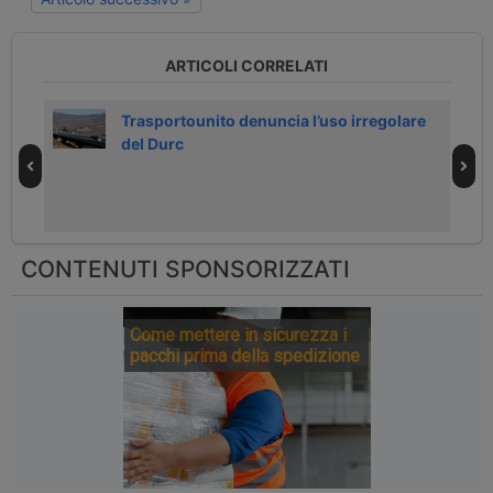
ARTICOLI CORRELATI
nto
Trasportounito denuncia l’uso irregolare
del Durc
CONTENUTI SPONSORIZZATI
Come mettere in sicurezza i
pacchi prima della spedizione