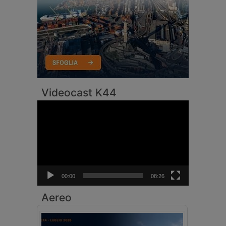
Videocast K44
Video
Player
00:00
08:26
Aereo