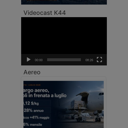
Videocast K44
Video
Player
00:00
08:26
Aereo