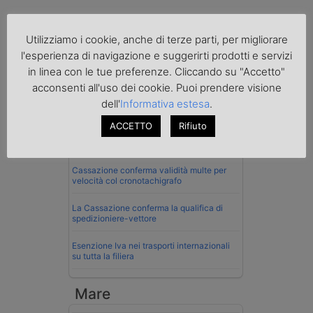
Utilizziamo i cookie, anche di terze parti, per migliorare
l'esperienza di navigazione e suggerirti prodotti e servizi
Normativa
in linea con le tue preferenze. Cliccando su "Accetto"
acconsenti all'uso dei cookie. Puoi prendere visione
La riforma del Codice della Strada punta
dell'
Informativa estesa
.
sull’autotrasporto
ACCETTO
Rifiuto
Imprenditore di Prato assolto per infortunio
col muletto
Cassazione conferma validità multe per
velocità col cronotachigrafo
La Cassazione conferma la qualifica di
spedizioniere-vettore
Esenzione Iva nei trasporti internazionali
su tutta la filiera
Mare