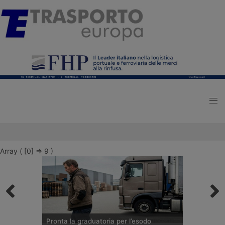
Array ( [0] => 9 )
Pronta la graduatoria per l’esodo