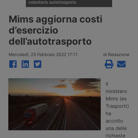
volontario autotrasporto
Il Comitato Centrale dell’Albo nazionale
Mims aggiorna costi
degli Autotrasportatori ha pubblicato
l’elenco delle 133 imprese monoveicolari
d’esercizio
ammesse agli incentivi da 15mila euro per
l’uscita volontaria dal mercato, nell’ambito
dell’autotrasporto
del bando finanziato con 2 milioni di euro
per il 2026.
Mercoledì, 23 Febbraio 2022 17:11
di Redazione
Il
ministero
Mims (ex
Trasporti)
ha
accolto
una delle
richieste