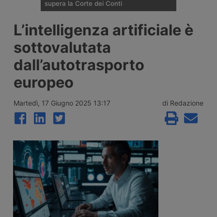
supera la Corte dei Conti
La Corte dei Conti approva la delibera che
L’intelligenza artificiale è
avvia la società pubblica Toscana Strade
per la gestione della Fipili: attesi ora i pareri
sottovalutata
di Antitrust e Consiglio regionale, mentre il
pedaggio riservato ai veicoli industriali
dall’autotrasporto
resta un’ipotesi condizionata, non prima del
2028.
europeo
Martedì, 17 Giugno 2025 13:17
di Redazione