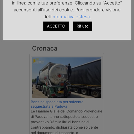
in linea con le tue preferenze. Cliccando su "Accetto"
acconsenti all'uso dei cookie. Puoi prendere visione
dell'
Informativa estesa
.
ACCETTO
Rifiuto
Cronaca
Benzina spacciata per solvente
sequestrata a Padova
Le Fiamme Gialle del Comando Provinciale
di Padova hanno sottoposto a sequestro
preventivo 33mila litri di benzina di
contrabbando, dichiarata come solvente
nei documenti di trasporto, e