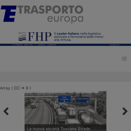
Array ( [0] => 9 )
La nuova società Toscana Strade