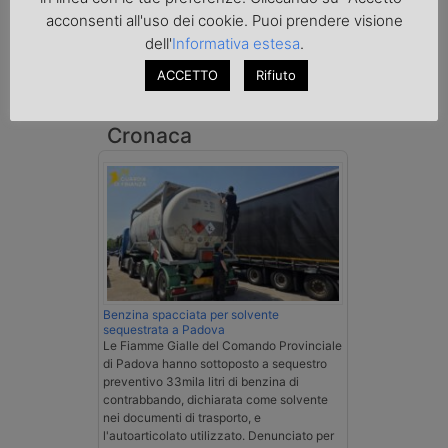
acconsenti all'uso dei cookie. Puoi prendere visione
dell'
Informativa estesa
.
ACCETTO
Rifiuto
Cronaca
Benzina spacciata per solvente
sequestrata a Padova
Le Fiamme Gialle del Comando Provinciale
di Padova hanno sottoposto a sequestro
preventivo 33mila litri di benzina di
contrabbando, dichiarata come solvente
nei documenti di trasporto, e
l'autoarticolato utilizzato. Denunciato per