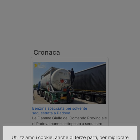
Cronaca
Benzina spacciata per solvente
sequestrata a Padova
Le Fiamme Gialle del Comando Provinciale
di Padova hanno sottoposto a sequestro
preventivo 33mila litri di benzina di
contrabbando, dichiarata come solvente
Utilizziamo i cookie, anche di terze parti, per migliorare