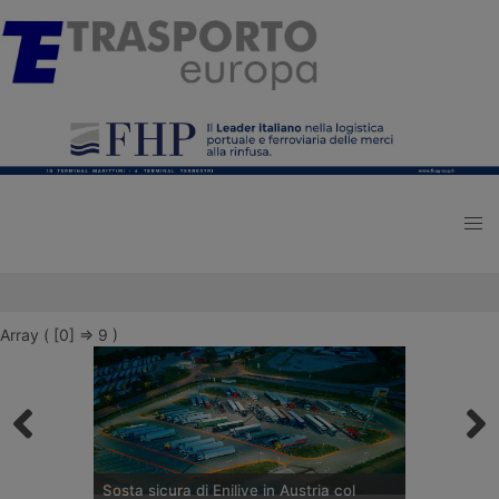
Array ( [0] => 9 )
Sosta sicura di Enilive in Austria col