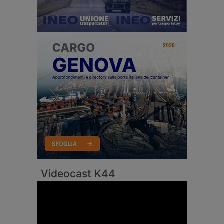
Videocast K44
Video
Player