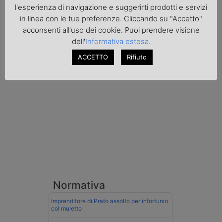
nei documenti di trasporto, e
l'esperienza di navigazione e suggerirti prodotti e servizi
l'autoarticolato utilizzato. Denunciato per
in linea con le tue preferenze. Cliccando su "Accetto"
contrabbando di prodotti petroliferi il
conducente ungherese del mezzo, fermato
acconsenti all'uso dei cookie. Puoi prendere visione
al valico di Tarvisio.
dell'
Informativa estesa
.
ACCETTO
Rifiuto
Transpotalk
Normativa
Imprenditore di Prato assolto per infortunio
col muletto