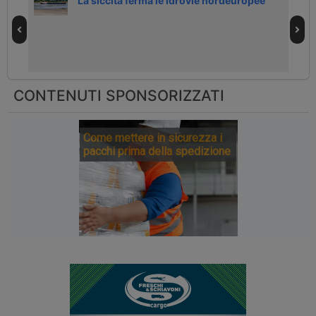
nte
La siccità ferma le idrovie nordeuropee
CONTENUTI SPONSORIZZATI
Come mettere in sicurezza i
pacchi prima della spedizione