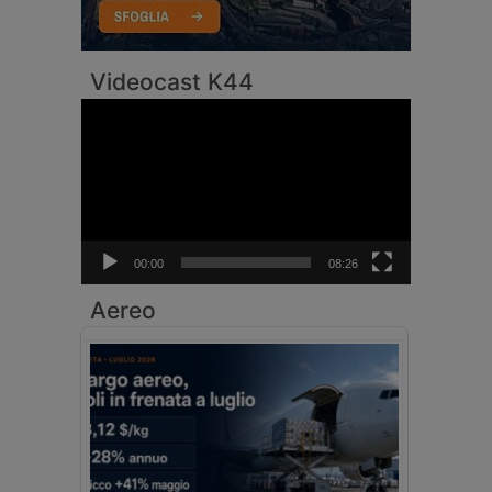
Videocast K44
Video
Player
00:00
08:26
Aereo