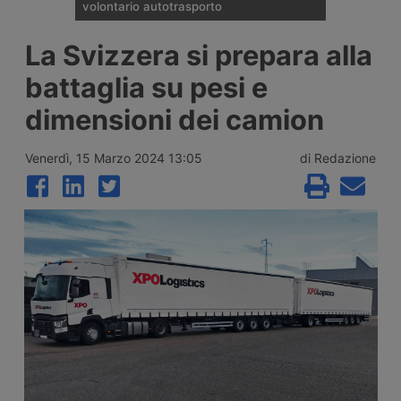
volontario autotrasporto
Il Comitato Centrale dell’Albo nazionale
La Svizzera si prepara alla
degli Autotrasportatori ha pubblicato
l’elenco delle 133 imprese monoveicolari
battaglia su pesi e
ammesse agli incentivi da 15mila euro per
l’uscita volontaria dal mercato, nell’ambito
dimensioni dei camion
del bando finanziato con 2 milioni di euro
per il 2026.
Venerdì, 15 Marzo 2024 13:05
di Redazione