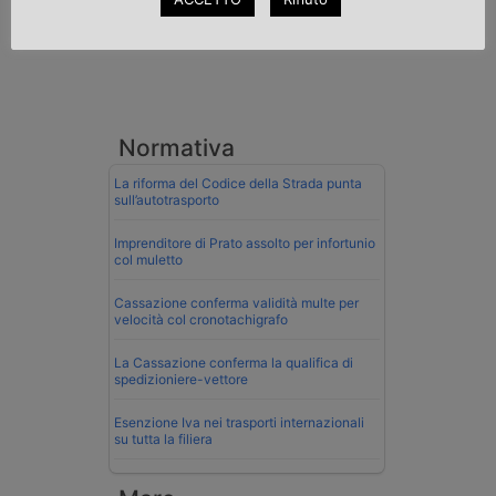
Normativa
La riforma del Codice della Strada punta
sull’autotrasporto
Imprenditore di Prato assolto per infortunio
col muletto
Cassazione conferma validità multe per
velocità col cronotachigrafo
La Cassazione conferma la qualifica di
spedizioniere-vettore
Esenzione Iva nei trasporti internazionali
su tutta la filiera