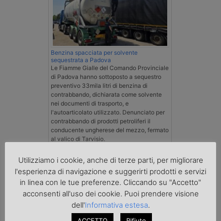
Benzina spacciata per solvente
sequestrata a Padova
Le Fiamme Gialle del Comando Provinciale
di Padova hanno sottoposto a sequestro
preventivo 33mila litri di benzina di
contrabbando, dichiarata come solvente
nei documenti di trasporto, e
l'autoarticolato utilizzato. Denunciato per
contrabbando di prodotti petroliferi il
conducente ungherese del mezzo, fermato
al valico di Tarvisio.
Utilizziamo i cookie, anche di terze parti, per migliorare
Transpotalk
l'esperienza di navigazione e suggerirti prodotti e servizi
in linea con le tue preferenze. Cliccando su "Accetto"
acconsenti all'uso dei cookie. Puoi prendere visione
dell'
Informativa estesa
.
ACCETTO
Rifiuto