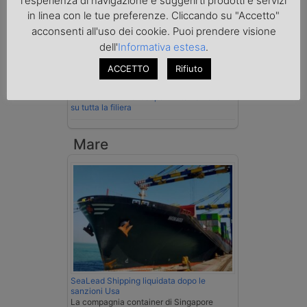
l'esperienza di navigazione e suggerirti prodotti e servizi
in linea con le tue preferenze. Cliccando su "Accetto"
Cassazione conferma validità multe per
acconsenti all'uso dei cookie. Puoi prendere visione
velocità col cronotachigrafo
dell'
Informativa estesa
.
La Cassazione conferma la qualifica di
ACCETTO
Rifiuto
spedizioniere-vettore
Esenzione Iva nei trasporti internazionali
su tutta la filiera
Mare
SeaLead Shipping liquidata dopo le
sanzioni Usa
La compagnia container di Singapore