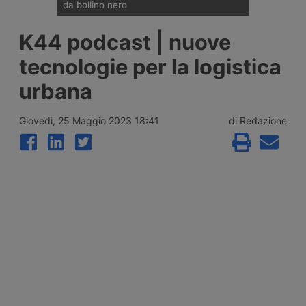
da bollino nero
Divieti di circolazione per i veicoli industriali
K44 podcast | nuove
e potenziamento del personale Anas sulla
rete nazionale nel weekend che apre la
tecnologie per la logistica
settimana di Ferragosto, con oltre 25
milioni di spostamenti attesi tra il 7 e il 9
urbana
agosto 2026.
Giovedì, 25 Maggio 2023 18:41
di Redazione