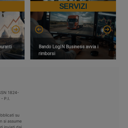
SERVIZI
buranti
Bando LogIN Business avvia i
rimborsi
 ISSN 1824-
- P.I.
bblicati su
on si assume
i inviati dai