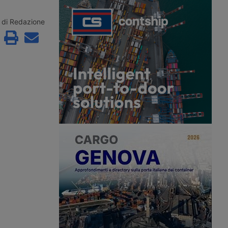
nte C1 a 17 anni, guida
parcheggio per veicoli industriali del
r un anno,
Paese certificato Gold secondo lo
one delle sanzioni in 21
standard Sstpa. La struttura da 74
di Redazione
lizzazione dei
posti rientra in un progetto
nuovo ruolo per gli
dell’Unione Europea per
olizia Stradale.
l’ammodernamento di cinque aree di
sosta tra Austria, Italia e Germania.