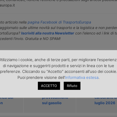
europa.it
o articolo nella
pagina Facebook di TrasportoEuropa
aggiornato sulle ultime novità sul trasporto e la logistica e non perd
portoEuropa?
Iscriviti alla nostra Newsletter
con l'elenco ed i link di tut
ecedenti l'invio. Gratuita e NO SPAM!
icolo precedente
Articolo successivo »
tilizziamo i cookie, anche di terze parti, per migliorare l'esperien
di navigazione e suggerirti prodotti e servizi in linea con le tue
preferenze. Cliccando su "Accetto" acconsenti all'uso dei cookie
ARTICOLI CORRELATI
Puoi prendere visione dell'
Informativa estesa
.
ACCETTO
Rifiuto
tare i rischi
Autotrasporto
Il vigore il
 dispersione
soddisfatto dei
Decreto sui
rico dei
provvedimenti
carburanti d
on
sul gasolio
luglio 2026