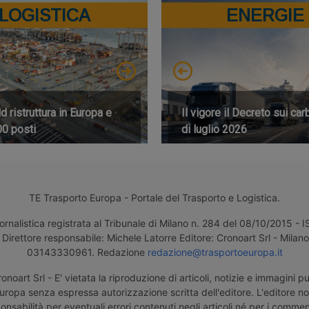
LOGISTICA
ENERGIE
 ristruttura in Europa e
Il vigore il Decreto sui car
00 posti
di luglio 2026
TE Trasporto Europa - Portale del Trasporto e Logistica.
ornalistica registrata al Tribunale di Milano n. 284 del 08/10/2015 -
Direttore responsabile: Michele Latorre Editore: Cronoart Srl - Milano 
03143330961. Redazione
redazione@trasportoeuropa.it
noart Srl - E' vietata la riproduzione di articoli, notizie e immagini pu
uropa senza espressa autorizzazione scritta dell'editore. L'editore n
nsabilità per eventuali errori contenuti negli articoli né per i comment