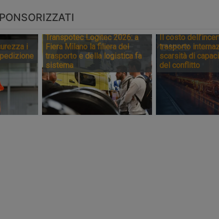
PONSORIZZATI
Transpotec Logitec 2026: a
Il costo dell’incer
urezza i
Fiera Milano la filiera del
trasporto internaz
spedizione
trasporto e della logistica fa
scarsità di capaci
sistema
del conflitto