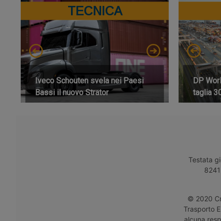
TECNICA
Iveco Schouten svela nei Paesi
DP World
Bassi il nuovo Strator
taglia 3
Testata gi
8241 
© 2020 Cro
Trasporto E
alcuna respo