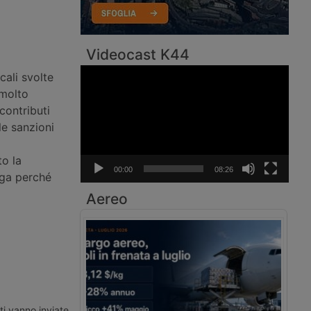
Videocast K44
Video
cali svolte
Player
 molto
contributi
le sanzioni
to la
00:00
08:26
ega perché
Aereo
ti vanno inviate