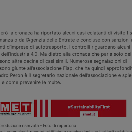
erò la cronaca ha riportato alcuni casi eclatanti di visite fis
inanza o dall’Agenzia delle Entrate e concluse con sanzioni
nti d’imprese di autotrasporto. I controlli riguardano alcuni 
 dell’Industria 4.0. Ma dietro alla cronaca che parla solo del
i sono altre decine di casi simili. Numerose segnalazioni di
sono giunte all’associazione Fiap, che ha quindi approfondi
dro Peron è il segretario nazionale dell’associazione e spi
 e come prevenire le multe.
roduzione riservata - Foto di repertorio
ni, comunicati, nonché rettifiche o precisazioni sugli articoli pubblica