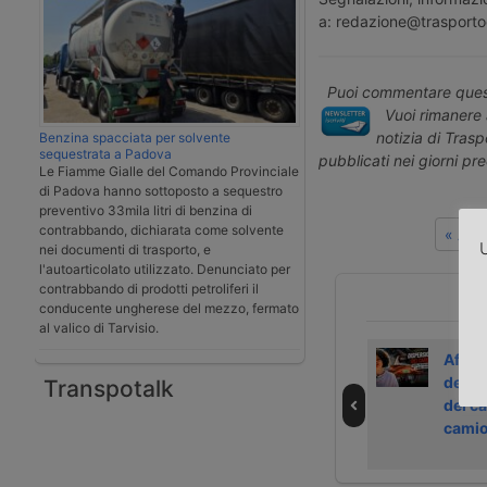
a: redazione@trasporto
Puoi commentare quest
Vuoi rimanere 
notizia di Tras
Benzina spacciata per solvente
sequestrata a Padova
pubblicati nei giorni pr
Le Fiamme Gialle del Comando Provinciale
di Padova hanno sottoposto a sequestro
preventivo 33mila litri di benzina di
contrabbando, dichiarata come solvente
« Art
U
nei documenti di trasporto, e
l'autoarticolato utilizzato. Denunciato per
contrabbando di prodotti petroliferi il
conducente ungherese del mezzo, fermato
al valico di Tarvisio.
Video | come
Video | le
Affron
sviluppare un
difficoltà delle
della
Transpotalk
autotrasporto più
donne nel
del ca
inclusivo
lavorare in
cami
cabina