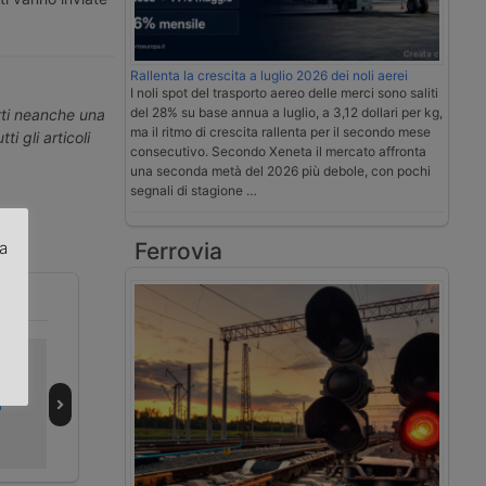
Rallenta la crescita a luglio 2026 dei noli aerei
I noli spot del trasporto aereo delle merci sono saliti
del 28% su base annua a luglio, a 3,12 dollari per kg,
erti neanche una
ma il ritmo di crescita rallenta per il secondo mese
ti gli articoli
consecutivo. Secondo Xeneta il mercato affronta
una seconda metà del 2026 più debole, con pochi
segnali di stagione …
za
Ferrovia
.
In Gazzetta il
La Sicilia
Decreto per
contribuisce alle
i
credito d’imposta
spese del
sul gasolio
carburante dei
autotrasporto
camion