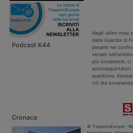
Negli ultimi mesi p
dalla Guardia di F
Podcast K44
pesanti nei confro
versati nell’ambito
più consistenti, c
autotrasportatori 
questione. Alessan
ciò sta avvenendo
Cronaca
© TrasportoEuropa - Rip
Segnalazioni, informazio