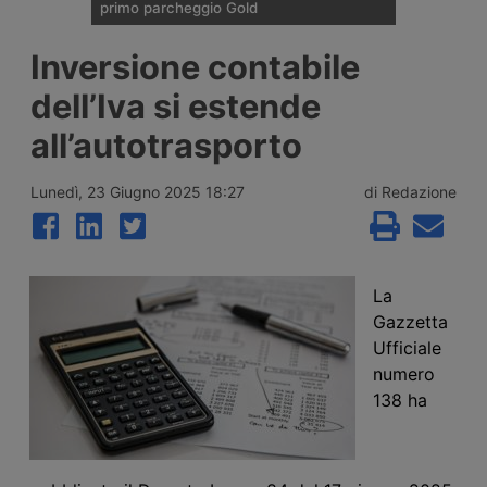
primo parcheggio Gold
Enilive Austria ha aperto a St.
Inversione contabile
Marienkirchen bei Schärding, lungo
l’autostrada A8 Innkreis, il primo
dell’Iva si estende
parcheggio per veicoli industriali del Paese
certificato Gold secondo lo standard
all’autotrasporto
Sstpa. La struttura da 74 posti rientra in un
progetto dell’Unione Europea per
l’ammodernamento di cinque aree di sosta
Lunedì, 23 Giugno 2025 18:27
di Redazione
tra Austria, Italia e Germania.
La
Gazzetta
Ufficiale
numero
138 ha