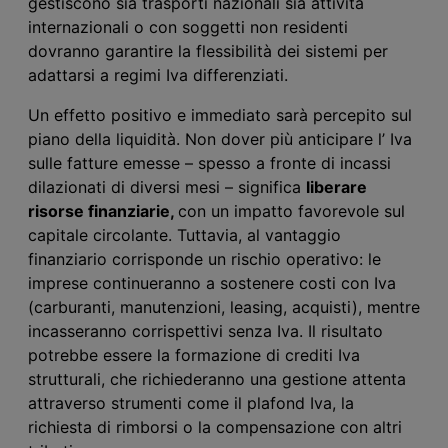
gestiscono sia trasporti nazionali sia attività
internazionali o con soggetti non residenti
dovranno garantire la flessibilità dei sistemi per
adattarsi a regimi I
va
differenziati.
Un effetto positivo e immediato sarà percepito sul
piano della liquidità. Non dover più anticipare l’ I
va
sulle fatture emesse – spesso a fronte di incassi
dilazionati di diversi mesi – significa
liberare
risorse finanziarie,
con un impatto favorevole sul
capitale circolante. Tuttavia, al vantaggio
finanziario corrisponde un rischio operativo: le
imprese continueranno a sostenere costi con I
va
(carburanti, manutenzioni, leasing, acquisti), mentre
incasseranno corrispettivi senza I
va
. Il risultato
potrebbe essere la formazione di crediti I
va
strutturali, che richiederanno una gestione attenta
attraverso strumenti come il plafond I
va
, la
richiesta di rimborsi o la compensazione con altri