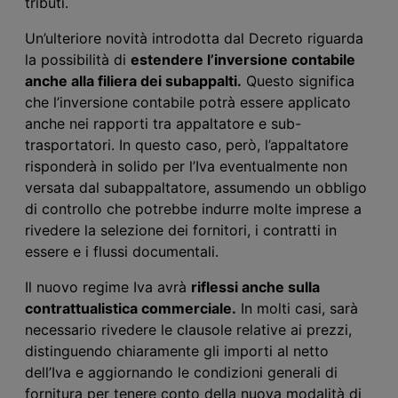
tributi.
Un’ulteriore novità introdotta dal
D
ecreto riguarda
la possibilità di
estendere l’inversione contabile
anche alla filiera dei subappalti.
Questo significa
che
l’inversione contabile
potrà essere applicato
anche nei rapporti tra appaltatore e sub-
trasportatori. In questo caso, però, l’appaltatore
risponderà in solido per
l’
I
va
eventualmente non
versata dal subappaltatore, assumendo un obbligo
di controllo che potrebbe indurre molte imprese a
rivedere la selezione dei fornitori, i contratti in
essere e i flussi documentali.
Il nuovo regime I
va
avrà
riflessi anche sulla
contrattualistica commerciale.
In molti casi, sarà
necessario rivedere le clausole relative ai prezzi,
distinguendo chiaramente gli importi al netto
dell’I
va
e aggiornando le condizioni generali di
fornitura per tenere conto della nuova modalità di