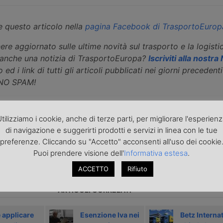
 questo articolo nella
pagina Facebook di TrasportoEurop
ere aggiornato sulle ultime novità sul trasporto e la logisti
eanche una notizia di TrasportoEuropa?
Iscriviti alla nostr
 ed i link di tutti gli articoli pubblicati nei giorni precedenti 
 NO SPAM!
tilizziamo i cookie, anche di terze parti, per migliorare l'esperien
di navigazione e suggerirti prodotti e servizi in linea con le tue
preferenze. Cliccando su "Accetto" acconsenti all'uso dei cookie
Puoi prendere visione dell'
Informativa estesa
.
icolo precedente
Articolo successivo »
ACCETTO
Rifiuto
ARTICOLI CORRELATI
applicare
Esenzione Iva nei
Betz Interna