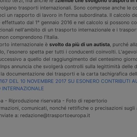
onto terzi, ma anche le a
ziende che svolgono trasporti in
volgano trasporti internazionali. Sono comprese anche le c
ci un rapporto di lavoro in forma subordinata. Il calcolo d
e effettuato dal 1° gennaio 2016 e nel calcolo si possono 
ionali nell'ambito di un trasporto internazionale e i traspor
 non comprendono l'Italia.
orto internazionale è
svolto da più di un autista
, purché all
lo, l'esonero spetta per tutti i conducenti coinvolti. L'agev
uccessivo a quello del raggiungimento del centesimo giorno
nps annuncia che svolgerà controlli sulla legittimità delle
la documentazione dei trasporti e la carta tachigrafica dell
167 DEL 10 NOVEMBRE 2017 SU ESONERO CONTRIBUTI AU
 INTERNAZIONALE
 - Riproduzione riservata - Foto di repertorio
rmazioni, comunicati, nonché rettifiche o precisazioni sugli a
inviate a: redazione@trasportoeuropa.it