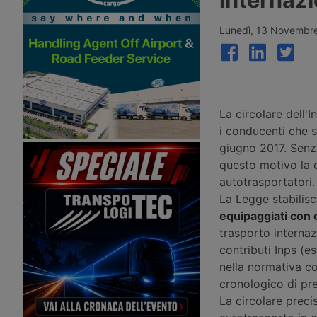
Strada: patente C1 a 17 anni, guida
parcheggio per veicoli i
senza Cqc per un anno,
Paese certificato Gold
riorganizzazione delle sanzioni in 21
standard Sstpa. La stru
Lunedì, 13 Novembr
fasce, digitalizzazione dei documenti
posti rientra in un prog
e nuovo ruolo per gli ausiliari di
dell’Unione Europea pe
Polizia Stradale.
l’ammodernamento di ci
sosta tra Austria, Itali
La circolare dell'
i conducenti che s
giugno 2017. Senz
questo motivo la c
autotrasportatori.
La Legge stabilisc
equipaggiati con 
trasporto internaz
contributi Inps (e
nella normativa co
cronologico di pr
La circolare preci