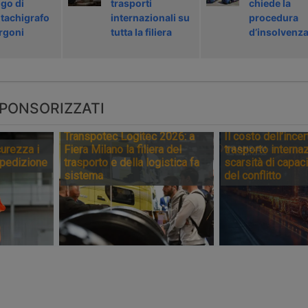
igo di
trasporti
chiede la
tachigrafo
internazionali su
procedura
urgoni
tutta la filiera
d’insolvenz
PONSORIZZATI
Transpotec Logitec 2026: a
Il costo dell’incer
urezza i
Fiera Milano la filiera del
trasporto internaz
spedizione
trasporto e della logistica fa
scarsità di capaci
sistema
del conflitto