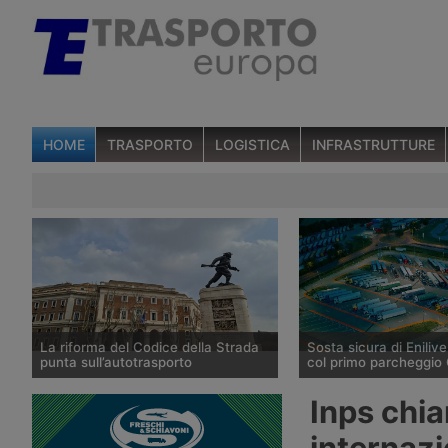
HOME
TRASPORTO
LOGISTICA
INFRASTRUTTURE
La riforma del Codice della Strada
Sosta sicura di Enilive
punta sull’autotrasporto
col primo parcheggio 
Il ministero dei Trasporti ha
Enilive Austria ha apert
Inps chia
presentato alla fine di luglio 2026 le
Marienkirchen bei Schä
linee della riforma del Codice della
l’autostrada A8 Innkreis
internaz