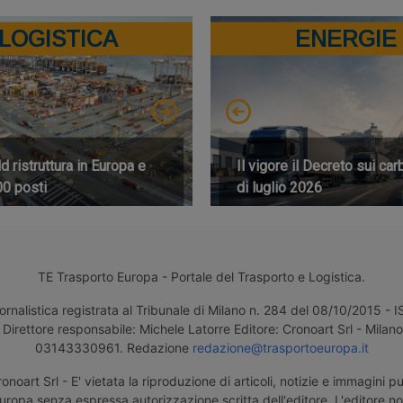
LOGISTICA
ENERGIE
 ristruttura in Europa e
Il vigore il Decreto sui car
00 posti
di luglio 2026
TE Trasporto Europa - Portale del Trasporto e Logistica.
ornalistica registrata al Tribunale di Milano n. 284 del 08/10/2015 -
Direttore responsabile: Michele Latorre Editore: Cronoart Srl - Milano 
03143330961. Redazione
redazione@trasportoeuropa.it
noart Srl - E' vietata la riproduzione di articoli, notizie e immagini pu
uropa senza espressa autorizzazione scritta dell'editore. L'editore n