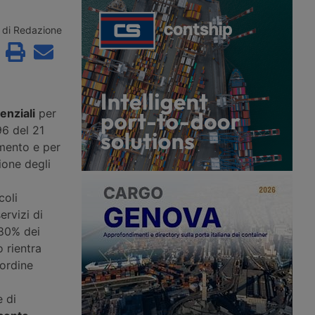
ore dopo essere
veterani, mentre l’autotrasporto
cato oltre 24 ore vicino
soffre di una carenza strutturale di
in Spagna, con
conducenti. Il provvedimento giunge
di Redazione
superiori ai 42 gradi e
dopo la revoca delle patenti a circa
ondizionata funzionante.
200mila immigrati con status
denuncia i ritardi
temporaneo.
nell’assistenza stradale.
enziali
per
96 del 21
imento e per
ione degli
coli
ervizi di
'80% dei
o rientra
'ordine
e di