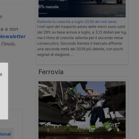
a
Rallenta la crescita a luglio 2026 dei noli aerei
I noli spot del trasporto aereo delle merci sono saliti
ca e non
del 28% su base annua a luglio, a 3,12 dollari per kg,
a Newsletter
ma il ritmo di crescita rallenta per il secondo mese
l'invio.
consecutivo. Secondo Xeneta il mercato affronta
una seconda metà del 2026 più debole, con pochi
segnali di stagione …
Ferrovia
za
.
tional
Gasolio a prezzo
Nuovi chiarimenti