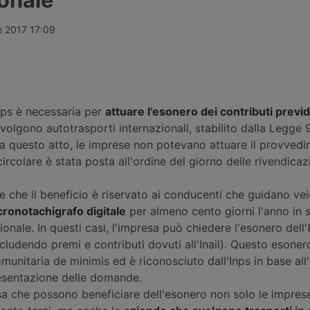
ndustriali del
2026, portando il pieno di un
colpo di cal
 secondo lo
autocarro con massa complessiva
rimasto bloc
ttura da 74
fino a 7,5 tonnellate a 1.040 euro,
a Ontígola, 
e 2017 17:09
etto
senza possibilità di recupero delle
temperature 
r
accise. Il credito d’imposta
senza aria c
nque aree di
introdotto dal Governo copre solo il
Il sindacato 
a e Germania.
22% circa dei veicoli industriali
dell’azienda 
circolanti in Italia.
Inps è necessaria per
attuare l'esonero dei contributi previd
volgono autotrasporti internazionali, stabilito dalla Legge 
a questo atto, le imprese non potevano attuare il provved
ircolare è stata posta all'ordine del giorno delle rivendicaz
e che il beneficio è riservato ai conducenti che guidano vei
cronotachigrafo digitale
per almeno cento giorni l'anno in s
ionale. In questi casi, l'impresa può chiedere l'esonero dell
scludendo premi e contributi dovuti all'Inail). Questo esoner
munitaria de minimis ed è riconosciuto dall'Inps in base all
esentazione delle domande.
sa che possono beneficiare dell'esonero non solo le impres