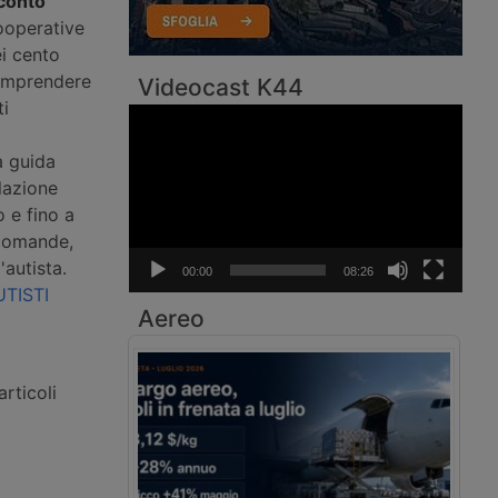
 conto
ooperative
ei cento
comprendere
Videocast K44
ti
Video
Player
a guida
olazione
 e fino a
 domande,
'autista.
00:00
08:26
TISTI
Aereo
rticoli