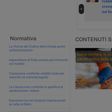
nuove
internazionale di
l’obbl
autorizzazioni
un camion
crono
digitali per
autonomo
sui f
trasporti
internazionali
Normativa
CONTENUTI S
La riforma del Codice della Strada punta
sull’autotrasporto
Come mettere in sic
pacchi prima della 
Imprenditore di Prato assolto per infortunio
col muletto
Cassazione conferma validità multe per
velocità col cronotachigrafo
La Cassazione conferma la qualifica di
spedizioniere-vettore
Esenzione Iva nei trasporti internazionali
su tutta la filiera