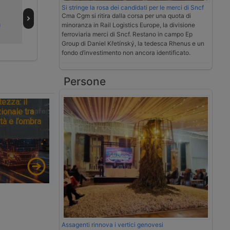
maggiorato in
sull’uso del
Si stringe la rosa dei candidati per le merci di Sncf
Slovacchia per
cronotachigrafo
Cma Cgm si ritira dalla corsa per una quota di
a
veicoli esteri
smart di seconda
minoranza in Rail Logistics Europe, la divisione
generazione
ferroviaria merci di Sncf. Restano in campo Ep
Group di Daniel Křetínský, la tedesca Rhenus e un
fondo d’investimento non ancora identificato.
Persone
tezza: il
ionale tra
tà e l’ombra
Assagenti rinnova i vertici genovesi