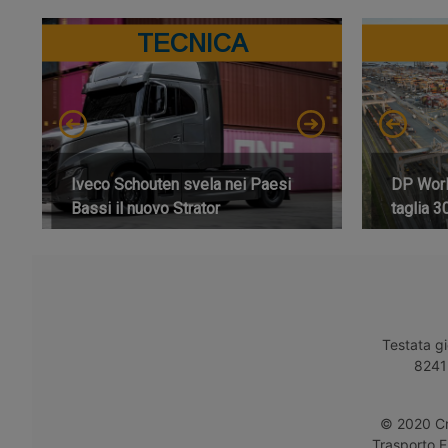
TECNICA
Iveco Schouten svela nei Paesi
DP World
Bassi il nuovo Strator
taglia 3
Testata gi
8241 
© 2020 Cro
Trasporto E