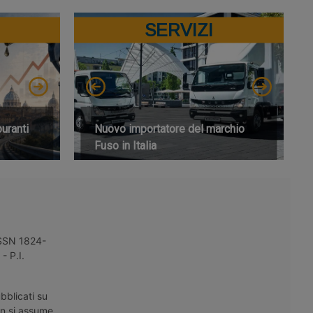
SERVIZI
buranti
Nuovo importatore del marchio
Fuso in Italia
 ISSN 1824-
- P.I.
bblicati su
on si assume