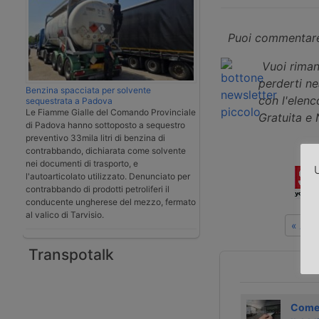
Puoi commentare
Vuoi riman
perderti n
Benzina spacciata per solvente
con l'elenco
sequestrata a Padova
Le Fiamme Gialle del Comando Provinciale
Gratuita e
di Padova hanno sottoposto a sequestro
preventivo 33mila litri di benzina di
contrabbando, dichiarata come solvente
nei documenti di trasporto, e
U
l'autoarticolato utilizzato. Denunciato per
contrabbando di prodotti petroliferi il
conducente ungherese del mezzo, fermato
al valico di Tarvisio.
« Art
Transpotalk
Come ottenere le
Primo trasporto
Come 