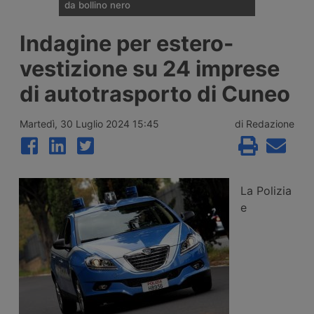
da bollino nero
Divieti di circolazione per i veicoli industriali
Indagine per estero-
e potenziamento del personale Anas sulla
rete nazionale nel weekend che apre la
vestizione su 24 imprese
settimana di Ferragosto, con oltre 25
milioni di spostamenti attesi tra il 7 e il 9
di autotrasporto di Cuneo
agosto 2026.
Martedì, 30 Luglio 2024 15:45
di Redazione
La Polizia
e