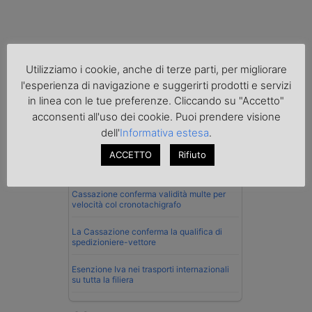
Utilizziamo i cookie, anche di terze parti, per migliorare
l'esperienza di navigazione e suggerirti prodotti e servizi
Normativa
in linea con le tue preferenze. Cliccando su "Accetto"
acconsenti all'uso dei cookie. Puoi prendere visione
La riforma del Codice della Strada punta
sull’autotrasporto
dell'
Informativa estesa
.
ACCETTO
Rifiuto
Imprenditore di Prato assolto per infortunio
col muletto
Cassazione conferma validità multe per
velocità col cronotachigrafo
La Cassazione conferma la qualifica di
spedizioniere-vettore
Esenzione Iva nei trasporti internazionali
su tutta la filiera