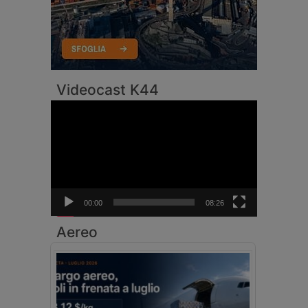
Videocast K44
Video
Player
00:00
08:26
Aereo