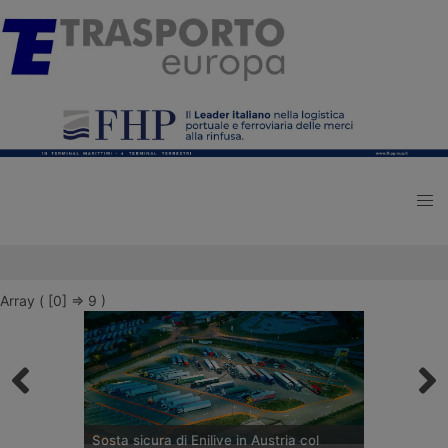
Array ( [0] => 9 )
Sosta sicura di Enilive in Austria col