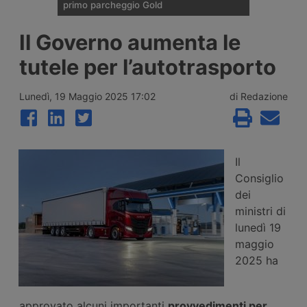
primo parcheggio Gold
Enilive Austria ha aperto a St.
Il Governo aumenta le
Marienkirchen bei Schärding, lungo
l’autostrada A8 Innkreis, il primo
tutele per l’autotrasporto
parcheggio per veicoli industriali del Paese
certificato Gold secondo lo standard
Sstpa. La struttura da 74 posti rientra in un
Lunedì, 19 Maggio 2025 17:02
di Redazione
progetto dell’Unione Europea per
l’ammodernamento di cinque aree di sosta
tra Austria, Italia e Germania.
Il
Consiglio
dei
ministri di
lunedì 19
maggio
2025 ha
approvato alcuni importanti
provvedimenti per