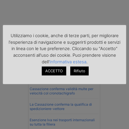
Utilizziamo i cookie, anche di terze parti, per migliorare
l'esperienza di navigazione e suggerirti prodotti e servizi
in linea con le tue preferenze. Cliccando su "Accetto"
acconsenti all'uso dei cookie. Puoi prendere visione
dell'
Informativa estesa
.
Normativa
ACCETTO
Rifiuto
Imprenditore di Prato assolto per infortunio
col muletto
Cassazione conferma validità multe per
velocità col cronotachigrafo
La Cassazione conferma la qualifica di
spedizioniere-vettore
Esenzione Iva nei trasporti internazionali
su tutta la filiera