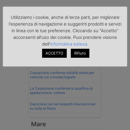
Utilizziamo i cookie, anche di terze parti, per migliorare
l'esperienza di navigazione e suggerirti prodotti e servizi
in linea con le tue preferenze. Cliccando su "Accetto"
Normativa
acconsenti all'uso dei cookie. Puoi prendere visione
La riforma del Codice della Strada punta
dell'
Informativa estesa
.
sull’autotrasporto
ACCETTO
Rifiuto
Imprenditore di Prato assolto per infortunio
col muletto
Cassazione conferma validità multe per
velocità col cronotachigrafo
La Cassazione conferma la qualifica di
spedizioniere-vettore
Esenzione Iva nei trasporti internazionali
su tutta la filiera
Mare